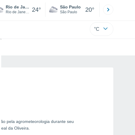
Rio de Janeiro
São Paulo
Boa Vista
24°
20°
Rio de Janeiro
São Paulo
Roraima
°C
ixão pela agrometeorologia durante seu
eal da Oliveira.