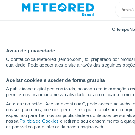
O tempo
No
QUEM SOMOS
PRODUTOS
EMPRESA
EQUIPE
M
Aviso de privacidade
O conteúdo da Meteored (tempo.com) foi preparado por profissio
Início
Quem Somos
Equipe
Ana Flávia Martins
qualidade. Pode aceder a este site através das seguintes opçõe
Aceitar cookies e aceder de forma gratuita
Ana Flávia Mart
A publicidade digital personalizada, baseada em informações r
permite-nos financiar a nossa atividade para continuar a fornec
Meteorologista -
50 artigos
Ao clicar no botão "Aceitar e continuar", pode aceder ao websit
nossos parceiros, que nos permitem seguir e analisar o compo
específico para lhe mostrar publicidade e conteúdos persona
nossa
Política de Cookies
e retirar o seu consentimento a qua
Meteorologista formada pelo
Instituto de R
disponível na parte inferior da nossa página web.
estágio na
Empresa de Pesquisa Agropecuá