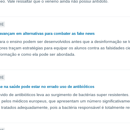
eo. Vale ressaltar que o veneno ainda não possui antídoto.
DE
 avançam em alternativas para combater as fake news
ra o ensino podem ser desenvolvidos antes que a desinformação se 
res traçam estratégias para equipar os alunos contra as falsidades c
nformação e como ela pode ser abordada.
DE
se na saúde pode estar no errado uso de antibióticos
vido de antibióticos leva ao surgimento de bactérias super resistentes
 pelos médicos europeus, que apresentam um número significativamen
tratados adequadamente, pois a bactéria responsável é totalmente resi