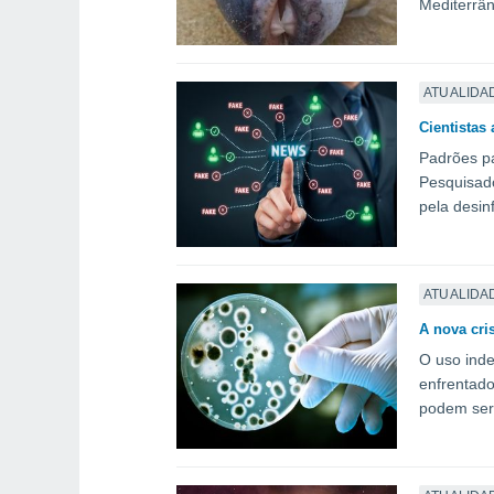
Mediterrân
ATUALIDA
Cientistas
Padrões pa
Pesquisado
pela desi
ATUALIDA
A nova cri
O uso inde
enfrentado
podem ser 