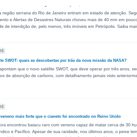
nsa deixa em alerta a região de Petrópolis, no Rio de Janeiro
 região serrana do Rio de Janeiro entram em estado de atenção. Seg
nto e Alertas de Desastres Naturais choveu mais de 40 mm em pouco m
e de interdição de, pelo menos, três imóveis em Petrópolis. Saiba mai
DE
ite SWOT: quais as descobertas por trás da nova missão da NASA?
 apontam que o novo satélite SWOT, que deve operar por três anos, ser
s de absorção de carbono, com detalhamento jamais visto anteriorme
DE
veneno mais forte que o cianeto foi encontrado no Reino Unido
ora encontrou baiacu raro com veneno capaz de matar cerca de 30 hu
 Índico e Pacífico. Apesar de sua raridade, nos últimos anos, o peixe 