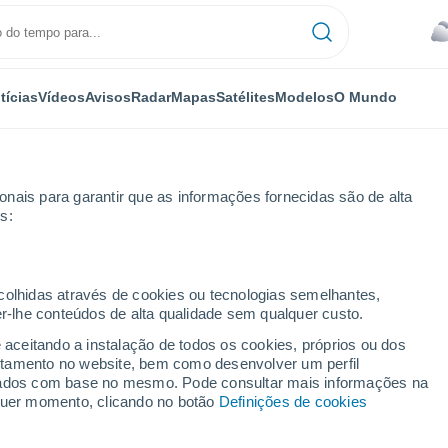
tícias
Vídeos
Avisos
Radar
Mapas
Satélites
Modelos
O Mundo
ÍDIA
TRABALHE CONOSCO
nais para garantir que as informações fornecidas são de alta
s:
ins
ecolhidas através de cookies ou tecnologias semelhantes,
er-lhe conteúdos de alta qualidade sem qualquer custo.
e aceitando a instalação de todos os cookies, próprios ou dos
rtamento no website, bem como desenvolver um perfil
lizados com base no mesmo. Pode consultar mais informações na
lquer momento, clicando no botão
Definições de cookies
ecursos Naturais da Universidade Federal de Itajubá
iniciou sua pa
ria de Minas Gerais
, trabalhando com a estimativa da produtividade r