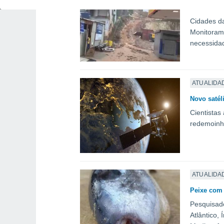
Chuva inte
Cidades da
Monitorame
necessidad
ATUALIDA
Novo satél
Cientistas
redemoinho
ATUALIDA
Peixe com 
Pesquisad
Atlântico,