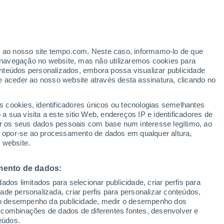
, atualmente Ana Flávia Martins é
Doutoranda e Mestre em Meio Amb
 pesquisa sobre os
impactos das mudanças climáticas nas culturas
ia em
agrometeorologia, mudanças climáticas, modelagem e prog
er ao nosso site tempo.com. Neste caso, informamo-lo de que
navegação no website, mas não utilizaremos cookies para
nteúdos personalizados, embora possa visualizar publicidade
e aceder ao nosso website através desta assinatura, clicando no
s cookies, identificadores únicos ou tecnologias semelhantes
 sua visita a este sitio Web, endereços IP e identificadores de
 seriam capazes de detectar câncer? Os testes começaram!
r os seus dados pessoais com base num interesse legítimo, ao
ou opor-se ao processamento de dados em qualquer altura,
 cancerígenas apresentam compostos orgânicos voláteis específicos q
 website.
respiração. Um estudo recente afirma que as formigas irão auxiliar os
lta sensibilidade do seu sistema olfativo. Saiba mais sobre esse “trein
mento de dados:
dos limitados para selecionar publicidade, criar perfis para
idade personalizada, criar perfis para personalizar conteúdos,
ir o desempenho da publicidade, medir o desempenho dos
 combinações de dados de diferentes fontes, desenvolver e
ível "conversar com os mortos" usando inteligência artificial?
eúdos.