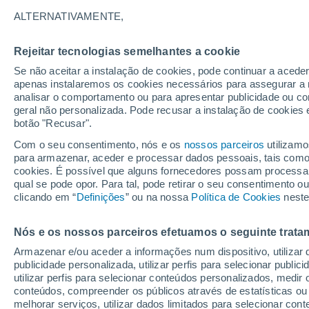
Com o desejo crescente de atuar nesse ramo
ALTERNATIVAMENTE,
Na área acadêmica contribui em projetos de
conhecimentos e abrangendo sua experiênc
Rejeitar tecnologias semelhantes a cookie
à equipe de redatores da Meteored Brasil.
Se não aceitar a instalação de cookies, pode continuar a aced
apenas instalaremos os cookies necessários para assegurar a 
analisar o comportamento ou para apresentar publicidade ou co
Artigos de Ana Flávia Martins
geral não personalizada. Pode recusar a instalação de cookies 
botão "Recusar".
Com o seu consentimento, nós e os
nossos parceiros
utilizamo
CIÊNCIA
para armazenar, aceder e processar dados pessoais, tais como a
Os insetos
cookies. É possível que alguns fornecedores possam processa
qual se pode opor. Para tal, pode retirar o seu consentimento 
As células
clicando em “
Definições
” ou na nossa
Política de Cookies
neste
quanto na 
devido a a
Nós e os nossos parceiros efetuamos o seguinte trata
Armazenar e/ou aceder a informações num dispositivo, utilizar da
publicidade personalizada, utilizar perfis para selecionar public
CIÊNCIA
utilizar perfis para selecionar conteúdos personalizados, med
conteúdos, compreender os públicos através de estatísticas ou
Seria poss
melhorar serviços, utilizar dados limitados para selecionar cont