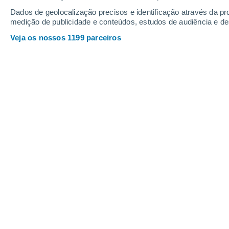
Aplicativo
Dados de geolocalização precisos e identificação através da pr
especialis
medição de publicidade e conteúdos, estudos de audiência e d
a maneira
Veja os nossos 1199 parceiros
CIÊNCIA
Projeto de
Os micropl
da poluiçã
estudantes
ATUALIDA
Por que No
Foi compr
final das 
relevância