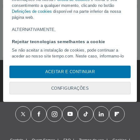
consentimento a qualquer momento, clicando no botão
Definições de cookies
disponível na parte inferior da nossa
Nesta página poderá encontrar o significado dos
página web.
diferentes ícones informativos utilizados no portal e como
complemento para os dados e temperaturas registradas.
ALTERNATIVAMENTE,
Pode consultar aqui toda a informação relativa aos
Rejeitar tecnologias semelhantes a cookie
símbolos atmosféricos, ventos, índices UV e nossas
principais recomendações para sua segurança.
Se não aceitar a instalação de cookies, pode continuar a
aceder ao nosso site tempo.com. Neste caso, informamo-lo
de que apenas instalaremos os cookies necessários para
assegurar a navegação no website, mas não utilizaremos
ACEITAR E CONTINUAR
cookies para analisar o comportamento ou para apresentar
publicidade ou conteúdos personalizados, embora possa
visualizar publicidade geral não personalizada. Pode recusar
CONFIGURAÇÕES
a instalação de cookies e aceder ao nosso website através
desta assinatura, clicando no botão "Recusar".
Com o seu consentimento, nós e os
nossos parceiros
utilizamos cookies, identificadores únicos ou tecnologias
semelhantes para armazenar, aceder e processar dados
pessoais, tais como a sua visita a este sitio Web, endereços
IP e identificadores de cookies. É possível que alguns
fornecedores possam processar os seus dados pessoais com