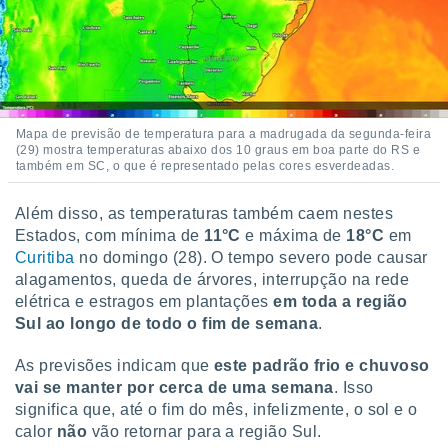
conteúdos.
ção
ão através
de
,
Mapa de previsão de temperatura para a madrugada da segunda-feira
 e
(29) mostra temperaturas abaixo dos 10 graus em boa parte do RS e
também em SC, o que é representado pelas cores esverdeadas.
dos,
publicidade
Além disso, as temperaturas também caem nestes
s, estudos
Estados, com mínima de
11°C
e máxima de
18°C
em
a e
Curitiba
no domingo (28). O tempo severo pode causar
mento de
alagamentos, queda de árvores, interrupção na rede
elétrica e estragos em plantações
em
toda a região
ossos 1199
Sul ao longo de todo o fim de semana
.
eiros
As previsões indicam que
este padrão frio e chuvoso
vai se manter por cerca de uma semana
. Isso
significa que, até o fim do mês, infelizmente, o sol e o
calor
não
vão retornar para a região Sul.