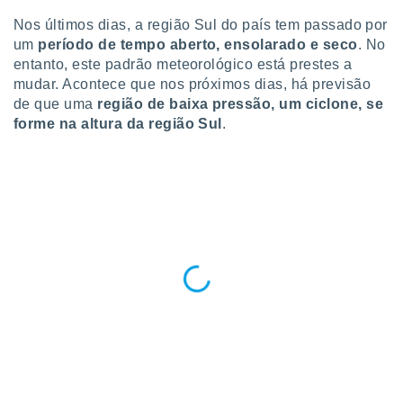
para lhe
licidade e
Nos últimos dias, a região Sul do país tem passado por
um
período de tempo aberto, ensolarado e seco
. No
ados com
entanto, este padrão meteorológico está prestes a
esmo. Pode
mudar. Acontece que nos próximos dias, há previsão
ais
de que uma
região de baixa pressão, um ciclone, se
s na nossa
forme na altura da região Sul
.
 Cookies
e
u
nto a
omento,
 botão
de cookies
na parte
nossa
.
IVAMENTE,
as
tes a