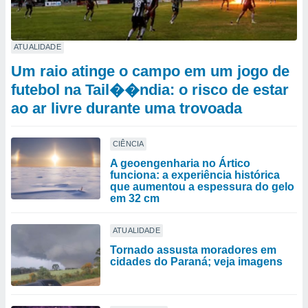
ATUALIDADE
Um raio atinge o campo em um jogo de
futebol na Tail��ndia: o risco de estar
ao ar livre durante uma trovoada
CIÊNCIA
A geoengenharia no Ártico
funciona: a experiência histórica
que aumentou a espessura do gelo
em 32 cm
ATUALIDADE
Tornado assusta moradores em
cidades do Paraná; veja imagens