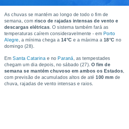
o qual se
ara tal,
As chuvas se mantém ao longo de todo o fim de
 o seu
to ou opor-
semana, com
risco de rajadas intensas de vento e
essamento
descargas elétricas
. O sistema também fará as
m qualquer
temperaturas caírem consideravelmente - em
Porto
ando em “
Alegre
, a mínima chega a
14°C
e a máxima a
18°C
no
 ou na
domingo (28).
 Cookies
Em
Santa Catarina
e no
Paraná
, as tempestades
te.
chegam um dia depois, no sábado (27).
O fim de
 nossos
semana se mantém chuvoso em ambos os Estados
,
com previsão de acumulados altos de até
100 mm
de
s o
chuva, rajadas de vento intensas e raios.
o de
e/ou aceder
ões num
utilizar
ados para
publicidade,