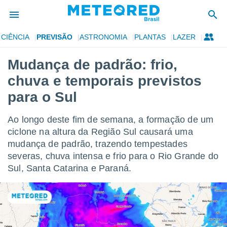
CIÊNCIA
PREVISÃO
ASTRONOMIA
PLANTAS
LAZER
de
Mudança de padrão: frio,
 da
chuva e temporais previstos
tempo.com)
do por
para o Sul
is para
e as
Ao longo deste fim de semana, a formação de um
 fornecidas
 qualidade.
ciclone na altura da Região Sul causará uma
r a este
mudança de padrão, trazendo tempestades
s das
severas, chuva intensa e frio para o Rio Grande do
opções:
Sul, Santa Catarina e Paraná.
ookies e
 forma
e digital
da,