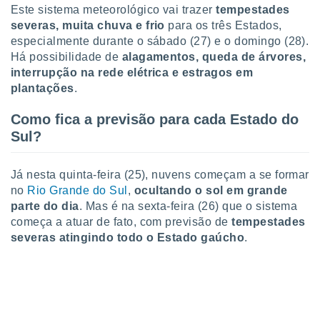
tar a
Este sistema meteorológico vai trazer
tempestades
de cookies,
severas, muita chuva e frio
para os três Estados,
uar a
especialmente durante o sábado (27) e o domingo (28).
osso site
Há possibilidade de
alagamentos, queda de árvores,
 Neste
mamo-lo de
interrupção na rede elétrica e estragos em
plantações
.
s os
cessários
Como fica a previsão para cada Estado do
rar a
Sul?
no website,
ilizaremos
a analisar o
Já nesta quinta-feira (25), nuvens começam a se formar
nto ou
no
Rio Grande do Sul
,
ocultando o sol em grande
ntar
parte do dia
. Mas é na sexta-feira (26) que o sistema
 ou
começa a atuar de fato, com previsão de
tempestades
dos,
severas atingindo todo o Estado gaúch
o
.
ssa
ublicidade
ada. Pode
nstalação de
ceder ao