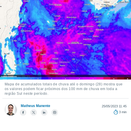
m
 recolhidas
cookies ou
, permite-
ar a nossa
ara
ACEITAR
 fornecer-
E
os de alta
CONTINUAR
sem
sto.
CONFIGURAÇÕES
o botão
ontinuar",
r ao
itando a
Mapa de acumulados totais de chuva até o domingo (28) mostra que
de todos os
os valores podem ficar próximos dos 100 mm de chuva em toda a
região Sul neste período.
óprios ou
parceiros,
rmitem
Matheus Manente
25/05/2023 11:45
lisar o
3 min
nto no
em como
 um perfil