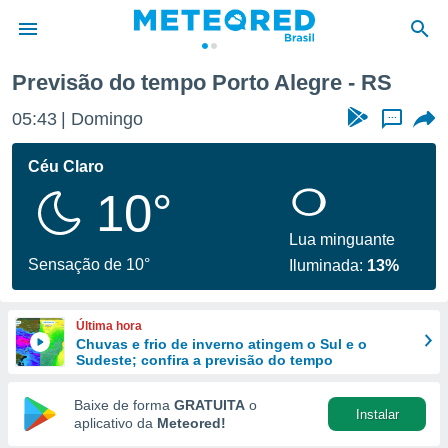
Previsão do tempo Porto Alegre - RS
de
05:43
Domingo
...
 da
tempo.com)
Céu Claro
do por
10°
is para
e as
 fornecidas
Lua minguante
 qualidade.
Sensação de 10°
Iluminada:
13%
r a este
s das
opções:
Última hora
Chuvas e frio de inverno atingem o Sul e o
ookies e
Sudeste; confira a previsão do tempo
 forma
Baixe de forma
GRATUITA
o
Instalar
e digital
aplicativo da
Meteored!
da,