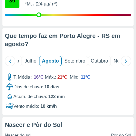
39
conteúdos.
PM₂₅ (24 µg/m³)
ção
ão através
de
Que tempo faz em Porto Alegre - RS em
,
agosto
?
 e
dos,
o
Junho
Julho
Agosto
Setembro
Outubro
Novembro
publicidade
s, estudos
a e
T. Média :
16°C
Máx.:
21°C
Min:
11°C
mento de
Dias de chuva:
10
dias
ossos 1199
Acum. de chuva:
122 mm
eiros
Vento médio:
10 km/h
Nascer e Pôr do Sol
Nascer do sol
Pôr do Sol