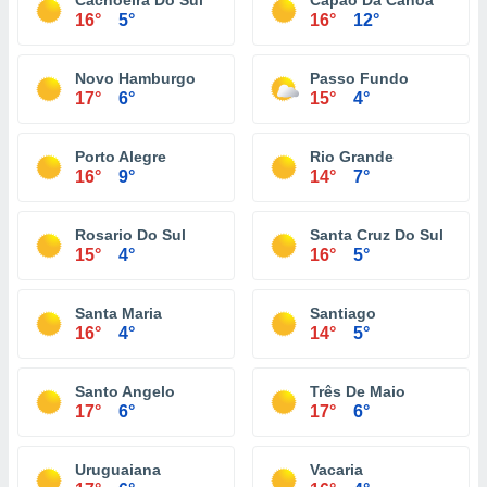
Cachoeira Do Sul
Capão Da Canoa
16°
5°
16°
12°
Novo Hamburgo
Passo Fundo
17°
6°
15°
4°
Porto Alegre
Rio Grande
16°
9°
14°
7°
Rosario Do Sul
Santa Cruz Do Sul
15°
4°
16°
5°
Santa Maria
Santiago
16°
4°
14°
5°
Santo Angelo
Três De Maio
17°
6°
17°
6°
Uruguaiana
Vacaria