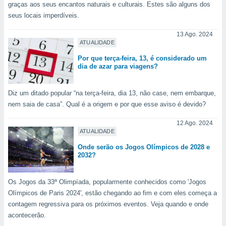
conteúdos.
graças aos seus encantos naturais e culturais. Estes são alguns dos
seus locais imperdíveis.
ção
13 Ago. 2024
ATUALIDADE
ão através
de
Por que terça-feira, 13, é considerado um
,
dia de azar para viagens?
 e
dos,
Diz um ditado popular “na terça-feira, dia 13, não case, nem embarque,
publicidade
nem saia de casa”. Qual é a origem e por que esse aviso é devido?
s, estudos
a e
12 Ago. 2024
mento de
ATUALIDADE
Onde serão os Jogos Olímpicos de 2028 e
2032?
ossos 1199
eiros
Os Jogos da 33ª Olimpíada, popularmente conhecidos como 'Jogos
Olímpicos de Paris 2024', estão chegando ao fim e com eles começa a
contagem regressiva para os próximos eventos. Veja quando e onde
acontecerão.