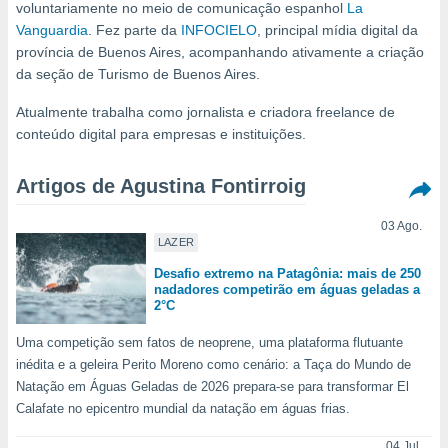
m
voluntariamente no meio de comunicação espanhol
La
 recolhidas
Vanguardia
. Fez parte da
INFOCIELO
, principal mídia digital da
cookies ou
província de Buenos Aires, acompanhando ativamente a criação
da seção de Turismo de Buenos Aires.
, permite-
ar a nossa
Atualmente trabalha como jornalista e criadora freelance de
ara
ACEITAR
conteúdo digital para empresas e instituições.
 fornecer-
E
os de alta
CONTINUAR
sem
Artigos de Agustina Fontirroig
sto.
CONFIGURAÇÕES
o botão
03 Ago.
LAZER
ontinuar",
r ao
Desafio extremo na Patagônia: mais de 250
itando a
nadadores competirão em águas geladas a
de todos os
2°C
óprios ou
parceiros,
Uma competição sem fatos de neoprene, uma plataforma flutuante
rmitem
inédita e a geleira Perito Moreno como cenário: a Taça do Mundo de
lisar o
Natação em Águas Geladas de 2026 prepara-se para transformar El
nto no
Calafate no epicentro mundial da natação em águas frias.
em como
 um perfil
04 Jul.