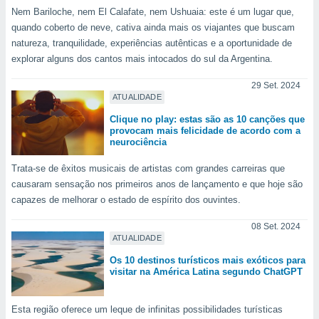
 para
Nem Bariloche, nem El Calafate, nem Ushuaia: este é um lugar que,
quando coberto de neve, cativa ainda mais os viajantes que buscam
a, utilizar
natureza, tranquilidade, experiências autênticas e a oportunidade de
selecionar
explorar alguns dos cantos mais intocados do sul da Argentina.
a, criar
29 Set. 2024
personalizar
ATUALIDADE
tilizar
selecionar
Clique no play: estas são as 10 canções que
provocam mais felicidade de acordo com a
neurociência
dos, medir
nho da
Trata-se de êxitos musicais de artistas com grandes carreiras que
, medir o
causaram sensação nos primeiros anos de lançamento e que hoje são
o dos
capazes de melhorar o estado de espírito dos ouvintes.
r os
ravés de
08 Set. 2024
s ou
ATUALIDADE
s de dados
Os 10 destinos turísticos mais exóticos para
es fontes,
visitar na América Latina segundo ChatGPT
 e melhorar
ilizar dados
ara
Esta região oferece um leque de infinitas possibilidades turísticas