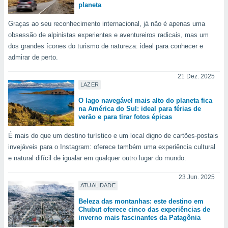
planeta
o qual se
ara tal,
Graças ao seu reconhecimento internacional, já não é apenas uma
 o seu
obsessão de alpinistas experientes e aventureiros radicais, mas um
to ou opor-
essamento
dos grandes ícones do turismo de natureza: ideal para conhecer e
m qualquer
admirar de perto.
ando em “
 ou na
21 Dez. 2025
LAZER
 Cookies
O lago navegável mais alto do planeta fica
te.
na América do Sul: ideal para férias de
verão e para tirar fotos épicas
 nossos
É mais do que um destino turístico e um local digno de cartões-postais
s o
invejáveis para o Instagram: oferece também uma experiência cultural
e natural difícil de igualar em qualquer outro lugar do mundo.
o de
23 Jun. 2025
e/ou aceder
ATUALIDADE
ões num
Beleza das montanhas: este destino em
utilizar
Chubut oferece cinco das experiências de
ados para
inverno mais fascinantes da Patagônia
publicidade,