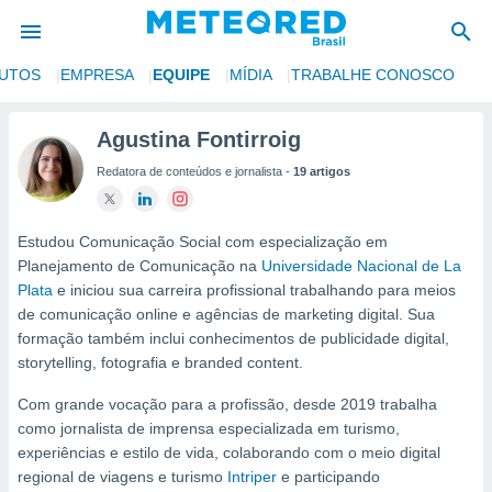
UTOS
EMPRESA
EQUIPE
MÍDIA
TRABALHE CONOSCO
de
Agustina Fontirroig
 da
Redatora de conteúdos e jornalista -
19 artigos
tempo.com)
do por
is para
e as
Estudou Comunicação Social com especialização em
 fornecidas
Planejamento de Comunicação na
Universidade Nacional de La
 qualidade.
Plata
e iniciou sua carreira profissional trabalhando para meios
r a este
de comunicação online e agências de marketing digital. Sua
s das
formação também inclui conhecimentos de publicidade digital,
opções:
storytelling, fotografia e branded content.
ookies e
Com grande vocação para a profissão, desde 2019 trabalha
 forma
como jornalista de imprensa especializada em turismo,
experiências e estilo de vida, colaborando com o meio digital
e digital
regional de viagens e turismo
Intriper
e participando
da,