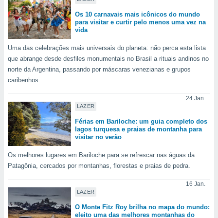
ite através
Os 10 carnavais mais icônicos do mundo
atura,
para visitar e curtir pelo menos uma vez na
 botão
vida
Uma das celebrações mais universais do planeta: não perca esta lista
nto, nós e
que abrange desde desfiles monumentais no Brasil a rituais andinos no
arceiros
norte da Argentina, passando por máscaras venezianas e grupos
cookies,
caribenhos.
ores únicos
ias
24 Jan.
s para
LAZER
 aceder e
Férias em Bariloche: um guia completo dos
dados
lagos turquesa e praias de montanha para
ais como a
visitar no verão
 este sitio
eços IP e
Os melhores lugares em Bariloche para se refrescar nas águas da
ores de
Patagônia, cercados por montanhas, florestas e praias de pedra.
possível
16 Jan.
es possam
LAZER
os seus
oais com
O Monte Fitz Roy brilha no mapa do mundo:
eleito uma das melhores montanhas do
nteresse