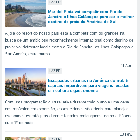
tar a
LAZER
de cookies,
Mar del Plata vai competir com Rio de
uar a
Janeiro e Ilhas Galápagos para ser o melhor
osso site
destino de praia da América do Sul
 Neste
mamo-lo de
A joia do resort do nosso país está a competir com os grandes na
busca de um ambicioso reconhecimento internacional como destino de
s os
praia: vai defrontar locais como o Rio de Janeiro, as Ilhas Galápagos e
cessários
San Andrés, entre outros.
rar a
no website,
11 Abr.
ilizaremos
LAZER
a analisar o
nto ou
Escapadas urbanas na América do Sul: 6
ntar
capitais imperdíveis para viagens focadas
em cultura e gastronomia
 ou
Com uma programação cultural ativa durante todo o ano e uma cena
dos,
ssa
gastronômica em expansão, essas cidades são ideais para planejar
ublicidade
escapadas estratégicas durante feriados prolongados, como a Páscoa
ou o 1º de maio.
ada. Pode
nstalação de
13 Fev.
ceder ao
LAZER