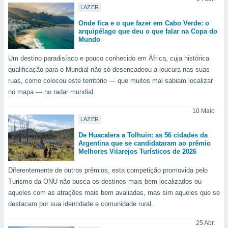
para lhe
LAZER
licidade e
Onde fica e o que fazer em Cabo Verde: o
arquipélago que deu o que falar na Copa do
ados com
Mundo
esmo. Pode
ais
Um destino paradisíaco e pouco conhecido em África, cuja histórica
s na nossa
qualificação para o Mundial não só desencadeou a loucura nas suas
 Cookies
e
u
ruas, como colocou este território — que muitos mal sabiam localizar
nto a
no mapa — no radar mundial.
omento,
 botão
10 Maio
de cookies
LAZER
na parte
De Huacalera a Tolhuin: as 56 cidades da
nossa
Argentina que se candidataram ao prêmio
.
Melhores Vilarejos Turísticos de 2026
IVAMENTE,
Diferentemente de outros prêmios, esta competição promovida pelo
Turismo da ONU não busca os destinos mais bem localizados ou
aqueles com as atrações mais bem avaliadas, mas sim aqueles que se
as
destacam por sua identidade e comunidade rural.
tes a
25 Abr.