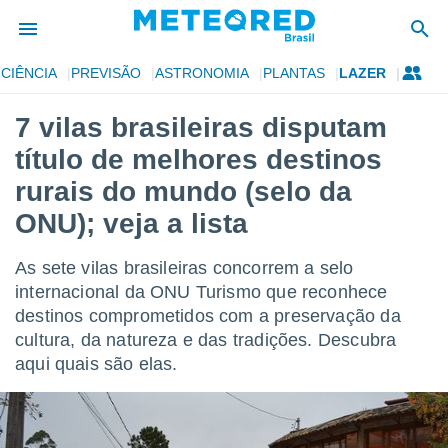
CIÊNCIA
PREVISÃO
ASTRONOMIA
PLANTAS
LAZER
de
7 vilas brasileiras disputam
 da
título de melhores destinos
tempo.com)
do por
rurais do mundo (selo da
is para
ONU); veja a lista
e as
 fornecidas
 qualidade.
As sete vilas brasileiras concorrem a selo
r a este
internacional da ONU Turismo que reconhece
s das
opções:
destinos comprometidos com a preservação da
cultura, da natureza e das tradições. Descubra
ookies e
aqui quais são elas.
 forma
e digital
da,