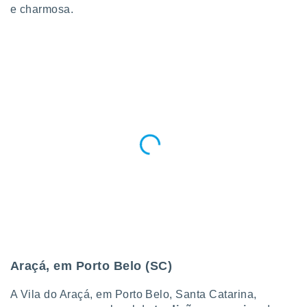
e charmosa.
o qual se
ara tal,
 o seu
to ou opor-
essamento
m qualquer
ando em “
 ou na
 Cookies
te.
 nossos
s o
o de
e/ou aceder
ões num
Araçá, em Porto Belo (SC)
utilizar
ados para
A Vila do Araçá, em Porto Belo, Santa Catarina,
publicidade,