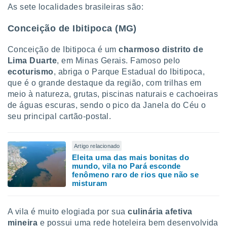
As sete localidades brasileiras são:
ite através
atura,
 botão
Conceição de Ibitipoca (MG)
Conceição de Ibitipoca é um
charmoso distrito de
Lima Duarte
, em Minas Gerais. Famoso pelo
nto, nós e
arceiros
ecoturismo
, abriga o Parque Estadual do Ibitipoca,
cookies,
que é o grande destaque da região, com trilhas em
ores únicos
meio à natureza, grutas, piscinas naturais e cachoeiras
ias
de águas escuras, sendo o pico da Janela do Céu o
s para
seu principal cartão-postal.
 aceder e
dados
ais como a
Artigo relacionado
 este sitio
Eleita uma das mais bonitas do
eços IP e
mundo, vila no Pará esconde
ores de
fenômeno raro de rios que não se
possível
misturam
es possam
os seus
A vila é muito elogiada por sua
culinária afetiva
oais com
mineira
e possui uma rede hoteleira bem desenvolvida
nteresse