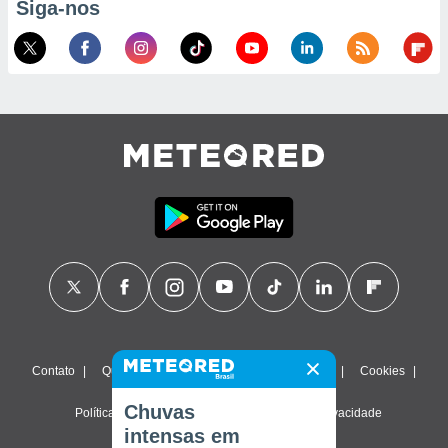
Siga-nos
Contato
Quem Somos
FAQ
Termos de uso
Cookies
Chuvas
Política de privacidade
Configurações de privacidade
intensas em