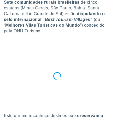
para lhe
Sete comunidades rurais
brasileiras
de cinco
licidade e
estados (Minas Gerais, São Paulo, Bahia, Santa
Catarina e Rio Grande do Sul) estão
disputando o
ados com
selo internacional "
Best Tourism Villages
"
(ou
esmo. Pode
“
Melhores Vilas Turísticas do Mundo
”) concedido
ais
pela ONU Turismo.
s na nossa
 Cookies
e
u
nto a
omento,
 botão
de cookies
na parte
nossa
.
IVAMENTE,
as
tes a
Este prêmio reconhece destinos que
preservam o