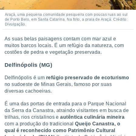
conteúdos.
Araçá, uma pequena comunidade pesqueira com poucas ruas ao sul
ção
de Porto Belo, em Santa Catarina. Na foto, a praia de Araçá. Crédito:
Divulgação.
ão através
de
As suas belas paisagens contam com mar azul e
,
 e
muitos barcos locais. É um refúgio da natureza, com
costões de pedra e vegetação preservada.
dos,
publicidade
Delfinópolis (MG)
s, estudos
a e
Delfinópolis é um
refúgio preservado de ecoturismo
mento de
no sudoeste de Minas Gerais, famoso por suas
diversas cachoeiras.
ossos 1199
eiros
É uma das portas de entrada para o Parque Nacional
da Serra da Canastra, atraindo visitantes em busca de
trilhas, rios cristalinos e
autêntica culinária mineira
com a produção do tradicional
Queijo Canastra, o
qual é reconhecido como Patrimônio Cultural