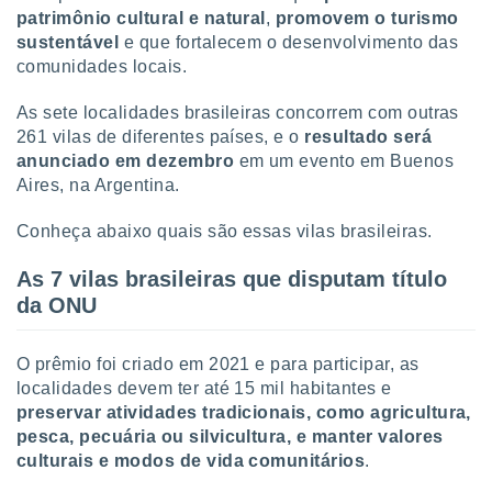
tar a
patrimônio cultural e natural
,
promovem o turismo
de cookies,
sustentável
e que fortalecem o desenvolvimento das
uar a
comunidades locais.
osso site
 Neste
mamo-lo de
As sete localidades brasileiras concorrem com outras
261 vilas de diferentes países, e o
resultado será
s os
anunciado em dezembro
em um evento em Buenos
cessários
Aires, na Argentina.
rar a
no website,
Conheça abaixo quais são essas vilas brasileiras.
ilizaremos
a analisar o
As 7 vilas brasileiras que disputam título
nto ou
ntar
da ONU
 ou
dos,
O prêmio foi criado em 2021 e para participar, as
ssa
localidades devem ter até 15 mil habitantes e
ublicidade
preservar atividades tradicionais, como agricultura,
pesca, pecuária ou silvicultura, e manter valores
ada. Pode
culturais e modos de vida comunitários
.
nstalação de
ceder ao