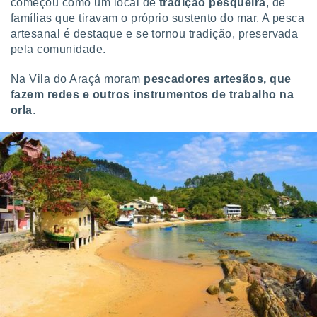
começou como um local de
tradição pesqueira
, de
 para
famílias que tiravam o próprio sustento do mar. A pesca
artesanal é destaque e se tornou tradição, preservada
a, utilizar
pela comunidade.
selecionar
a, criar
Na Vila do Araçá moram
pescadores artesãos, que
personalizar
fazem redes e outros instrumentos de trabalho na
tilizar
orla
.
selecionar
dos, medir
nho da
, medir o
o dos
r os
ravés de
s ou
s de dados
es fontes,
 e melhorar
ilizar dados
ara