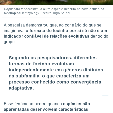
 para
Hoplisoma tenebrosum
, a outra espécie descrita no novo estudo da
a, utilizar
Neotropical Ichthyology. Crédito: Ingo Seidel.
selecionar
A pesquisa demonstrou que, ao contrário do que se
a, criar
imaginava,
o formato do focinho por si só não é um
personalizar
indicador confiável de relações evolutivas
dentro do
tilizar
selecionar
grupo.
dos, medir
nho da
Segundo os pesquisadores, diferentes
, medir o
formas de focinho evoluíram
o dos
independentemente em gêneros distintos
r os
da subfamília, o que caracteriza um
ravés de
processo conhecido como convergência
s ou
adaptativa.
s de dados
es fontes,
 e melhorar
Esse fenômeno ocorre quando
espécies não
ilizar dados
ara
aparentadas desenvolvem características