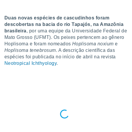
para lhe
licidade e
Duas novas espécies de cascudinhos foram
ados com
descobertas na bacia do rio Tapajós, na Amazônia
esmo. Pode
ais
brasileira
, por uma equipe da Universidade Federal de
s na nossa
Mato Grosso (UFMT). Os peixes pertencem ao gênero
 Cookies
e
Hoplisoma e foram nomeados
Hoplisoma noxium
e
u
Hoplisoma tenebrosum
. A descrição científica das
nto a
espécies foi publicada no início de abril na revista
omento,
Neotropical Ichthyology
.
 botão
de cookies
na parte
nossa
.
IVAMENTE,
as
tes a