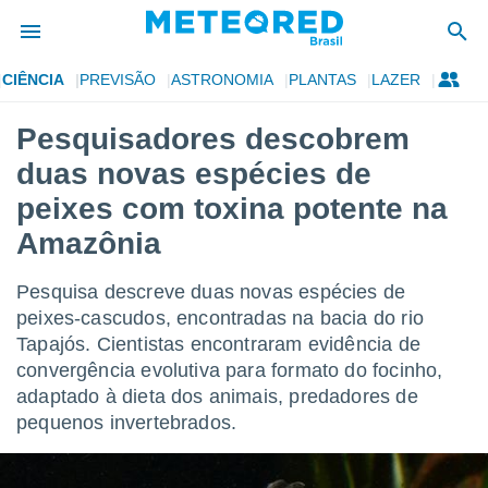
CIÊNCIA
PREVISÃO
ASTRONOMIA
PLANTAS
LAZER
de
Pesquisadores descobrem
 da
duas novas espécies de
tempo.com)
do por
peixes com toxina potente na
is para
Amazônia
e as
 fornecidas
 qualidade.
Pesquisa descreve duas novas espécies de
r a este
peixes-cascudos, encontradas na bacia do rio
s das
opções:
Tapajós. Cientistas encontraram evidência de
convergência evolutiva para formato do focinho,
ookies e
adaptado à dieta dos animais, predadores de
 forma
pequenos invertebrados.
e digital
da,