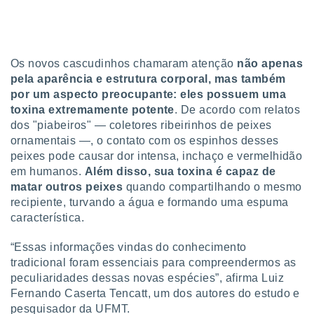
tar a
de cookies,
uar a
osso site
 Neste
Os novos cascudinhos chamaram atenção
não apenas
mamo-lo de
pela aparência e estrutura corporal, mas também
por um aspecto preocupante: eles possuem uma
s os
toxina extremamente potente
. De acordo com relatos
cessários
rar a
dos "piabeiros" — coletores ribeirinhos de peixes
no website,
ornamentais —, o contato com os espinhos desses
ilizaremos
peixes pode causar dor intensa, inchaço e vermelhidão
a analisar o
em humanos.
Além disso, sua toxina é capaz de
nto ou
matar outros peixes
quando compartilhando o mesmo
ntar
recipiente, turvando a água e formando uma espuma
 ou
característica.
dos,
ssa
“Essas informações vindas do conhecimento
ublicidade
tradicional foram essenciais para compreendermos as
peculiaridades dessas novas espécies”, afirma Luiz
ada. Pode
Fernando Caserta Tencatt, um dos autores do estudo e
nstalação de
pesquisador da UFMT.
ceder ao