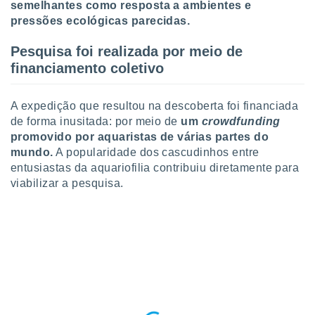
conteúdos.
semelhantes como resposta a ambientes e
pressões ecológicas parecidas.
ção
Pesquisa foi realizada por meio de
ão através
financiamento coletivo
de
,
 e
A expedição que resultou na descoberta foi financiada
de forma inusitada: por meio de
um
crowdfunding
dos,
promovido por aquaristas de várias partes do
publicidade
mundo.
A popularidade dos cascudinhos entre
s, estudos
entusiastas da aquariofilia contribuiu diretamente para
a e
viabilizar a pesquisa.
mento de
ossos 1199
eiros