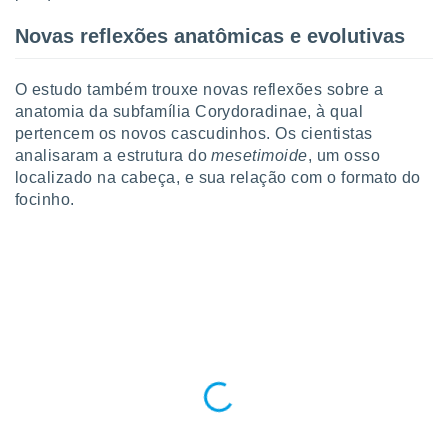
ite através
atura,
Novas reflexões anatômicas e evolutivas
 botão
O estudo também trouxe novas reflexões sobre a
anatomia da subfamília Corydoradinae, à qual
nto, nós e
pertencem os novos cascudinhos. Os cientistas
arceiros
analisaram a estrutura do
mesetimoide
, um osso
cookies,
localizado na cabeça, e sua relação com o formato do
ores únicos
ias
focinho.
s para
 aceder e
dados
ais como a
 este sitio
eços IP e
ores de
possível
es possam
os seus
oais com
nteresse