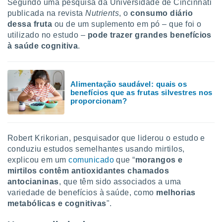
Segundo uma pesquisa da Universidade de Cincinnati
tar a
de cookies,
publicada na revista
Nutrients
, o
consumo diário
uar a
dessa fruta
ou de um suplemento em pó – que foi o
osso site
utilizado no estudo –
pode trazer grandes benefícios
 Neste
à saúde cognitiva
.
mamo-lo de
s os
cessários
Alimentação saudável: quais os
rar a
benefícios que as frutas silvestres nos
no website,
proporcionam?
ilizaremos
a analisar o
nto ou
ntar
Robert Krikorian, pesquisador que liderou o estudo e
 ou
conduziu estudos semelhantes usando mirtilos,
explicou em um
comunicado
que “
morangos e
dos,
mirtilos contêm antioxidantes chamados
ssa
antocianinas
, que têm sido associados a uma
ublicidade
variedade de benefícios à saúde, como
melhorias
ada. Pode
metabólicas e cognitivas
".
nstalação de
ceder ao