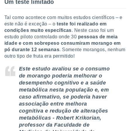
Um teste limitado
ite através
atura,
 botão
Tal como acontece com muitos estudos científicos – e
este não é exceção – o
teste foi realizado em
condições muito específicas
. Neste caso foi um
nto, nós e
estudo piloto controlado onde 30
pessoas de meia
arceiros
idade e com sobrepeso consumiram morango em
cookies,
pó durante 12 semanas
. Somente morangos, nenhum
ores únicos
outro tipo de fruta era permitido!
ias
s para
Este estudo avaliou se o consumo
 aceder e
dados
de morango poderia melhorar o
ais como a
desempenho cognitivo e a saúde
 este sitio
metabólica nesta população e, em
eços IP e
caso afirmativo, se poderia haver
ores de
possível
associação entre melhora
cognitiva e redução de alterações
es possam
metabólicas - Robert Krikorian,
os seus
oais com
professor da Faculdade de
nteresse