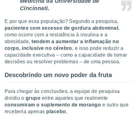
Medicina da Universidade de
o qual se
Cincinnati.
ara tal,
 o seu
E por que essa população? Segundo a pesquisa,
to ou opor-
essamento
pacientes com excesso de gordura abdominal
,
m qualquer
como ocorre com a resistência à insulina e a
ando em “
obesidade,
tendem a aumentar a inflamação no
 ou na
corpo, inclusive no cérebro
, e isso pode reduzir a
capacidade executiva – como a capacidade de tomar
 Cookies
decisões ou resolver problemas – de uma pessoa.
te.
Descobrindo um novo poder da fruta
 nossos
s o
Para chegar às conclusões, a equipe de pesquisa
o de
dividiu o
grupo
entre aqueles que realmente
consumiram o suplemento de morango
e outro que
receberia apenas
placebo
.
e/ou aceder
ões num
utilizar
ados para
publicidade,