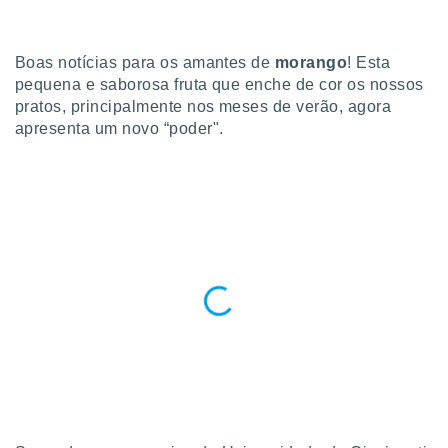
para lhe
licidade e
Boas notícias para os amantes de
morango
! Esta
ados com
esmo. Pode
pequena e saborosa fruta que enche de cor os nossos
ais
pratos, principalmente nos meses de verão, agora
s na nossa
apresenta um novo “poder".
 Cookies
e
u
nto a
omento,
 botão
de cookies
na parte
nossa
.
IVAMENTE,
as
tes a