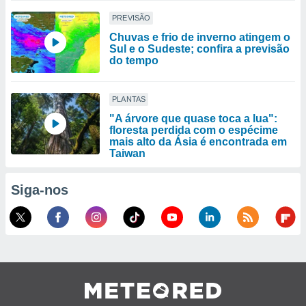
PREVISÃO
Chuvas e frio de inverno atingem o
Sul e o Sudeste; confira a previsão
do tempo
PLANTAS
"A árvore que quase toca a lua":
floresta perdida com o espécime
mais alto da Ásia é encontrada em
Taiwan
Siga-nos