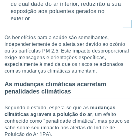
conteúdos.
de qualidade do ar interior, reduzirão a sua
exposição aos poluentes gerados no
ção
exterior.
ão através
de
Os benefícios para a saúde são semelhantes,
,
independentemente de o alerta ser devido ao ozônio
 e
ou às partículas PM 2,5. Este impacto desproporcional
dos,
exige mensagens e orientações específicas,
publicidade
especialmente à medida que os riscos relacionados
s, estudos
com as mudanças climáticas aumentam.
a e
mento de
As mudanças climáticas acarretam
penalidades climáticas
ossos 1199
eiros
Segundo o estudo, espera-se que as
mudanças
climáticas agravem a poluição do ar
, um efeito
conhecido como "penalidade climática", mas pouco se
sabe sobre seu impacto nos alertas do Índice de
Poluição do Ar (IPA).