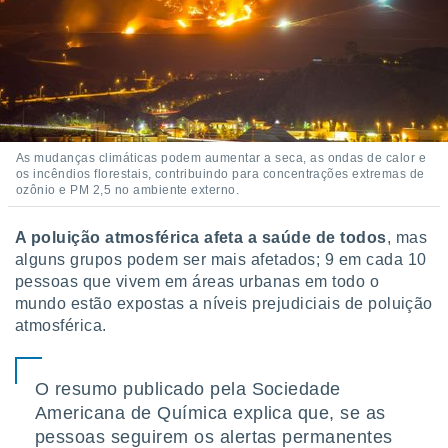
 para
a, utilizar
selecionar
a, criar
personalizar
tilizar
As mudanças climáticas podem aumentar a seca, as ondas de calor e
selecionar
os incêndios florestais, contribuindo para concentrações extremas de
ozônio e PM 2,5 no ambiente externo.
dos, medir
nho da
A poluição atmosférica afeta a saúde de todos
, mas
, medir o
alguns grupos podem ser mais afetados; 9 em cada 10
o dos
pessoas que vivem em áreas urbanas em todo o
r os
mundo estão expostas a níveis prejudiciais de poluição
ravés de
atmosférica.
s ou
s de dados
es fontes,
O resumo publicado pela Sociedade
 e melhorar
Americana de Química explica que, se as
ilizar dados
ara
pessoas seguirem os alertas permanentes