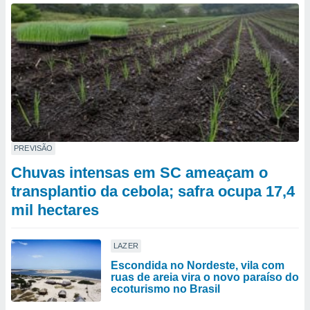
PREVISÃO
Chuvas intensas em SC ameaçam o
transplantio da cebola; safra ocupa 17,4
mil hectares
LAZER
Escondida no Nordeste, vila com
ruas de areia vira o novo paraíso do
ecoturismo no Brasil