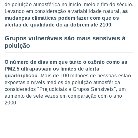
ite através
de poluição atmosférica no início, meio e fim do século.
atura,
Levando em consideração a variabilidade natural,
as
 botão
mudanças climáticas podem fazer com que os
alertas de qualidade do ar dobrem até 2100
.
nto, nós e
Grupos vulneráveis são mais sensíveis à
arceiros
poluição
cookies,
ores únicos
ias
O número de dias em que tanto o ozônio como as
s para
PM2,5 ultrapassam os limites de alerta
 aceder e
quadruplicou
. Mais de 100 milhões de pessoas estão
dados
expostas a níveis médios de poluição atmosférica
ais como a
considerados "Prejudiciais a Grupos Sensíveis", um
 este sitio
eços IP e
aumento de sete vezes em comparação com o ano
ores de
2000.
possível
es possam
os seus
oais com
nteresse