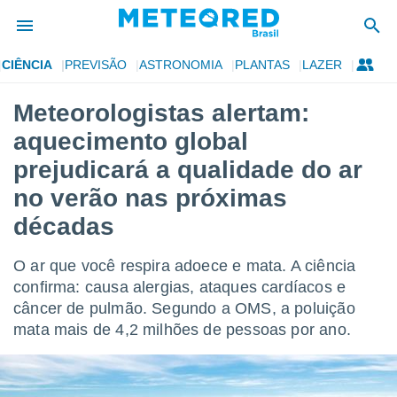
CIÊNCIA
PREVISÃO
ASTRONOMIA
PLANTAS
LAZER
de
Meteorologistas alertam:
 da
aquecimento global
tempo.com)
do por
prejudicará a qualidade do ar
is para
no verão nas próximas
e as
 fornecidas
décadas
 qualidade.
r a este
s das
O ar que você respira adoece e mata. A ciência
opções:
confirma: causa alergias, ataques cardíacos e
câncer de pulmão. Segundo a OMS, a poluição
ookies e
 forma
mata mais de 4,2 milhões de pessoas por ano.
e digital
da,