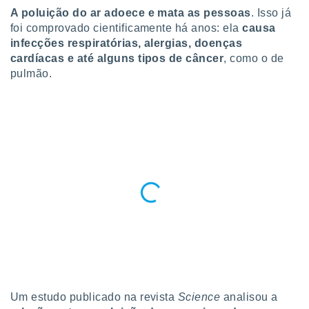
para lhe
A poluição do ar adoece e mata as pessoas
. Isso já
licidade e
foi comprovado cientificamente há anos: ela
causa
infecções respiratórias, alergias, doenças
ados com
esmo. Pode
cardíacas e até alguns tipos de câncer
, como o de
ais
pulmão.
s na nossa
 Cookies
e
u
nto a
omento,
 botão
de cookies
na parte
nossa
.
IVAMENTE,
as
tes a
Um estudo publicado na revista
Science
analisou a