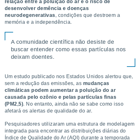
relação entre a poluição do ar e o risco de
tar a
de cookies,
desenvolver demência e doenças
uar a
neurodegenerativas
, condições que destroem a
osso site
memória e a independência.
 Neste
mamo-lo de
A comunidade científica não desiste de
s os
buscar entender como essas partículas nos
cessários
rar a
deixam doentes.
no website,
ilizaremos
a analisar o
Um estudo publicado nos Estados Unidos alertou que,
nto ou
sem a redução das emissões, as
mudanças
ntar
climáticas podem aumentar a poluição do ar
 ou
causada pelo ozônio e pelas partículas finas
dos,
(PM2,5)
. No entanto, ainda não se sabe como isso
ssa
afetará os alertas de qualidade do ar.
ublicidade
Pesquisadores utilizaram uma estrutura de modelagem
ada. Pode
integrada para encontrar as distribuições diárias do
nstalação de
Índice de Qualidade do Ar (AQI) durante a temporada
ceder ao