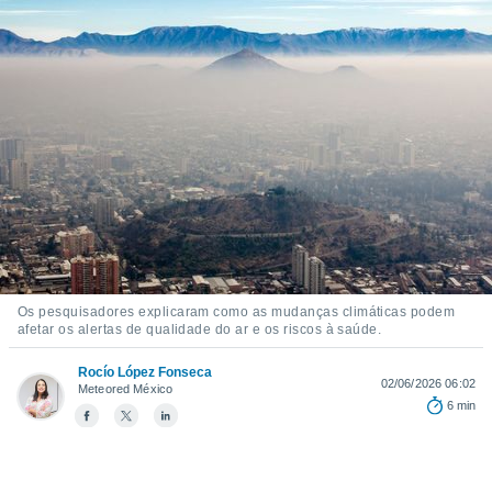
m
 recolhidas
cookies ou
, permite-
ar a nossa
ara
ACEITAR
 fornecer-
E
os de alta
CONTINUAR
sem
sto.
CONFIGURAÇÕES
o botão
ontinuar",
r ao
itando a
Os pesquisadores explicaram como as mudanças climáticas podem
afetar os alertas de qualidade do ar e os riscos à saúde.
de todos os
óprios ou
Rocío López Fonseca
parceiros,
02/06/2026 06:02
Meteored México
rmitem
6 min
lisar o
nto no
em como
 um perfil