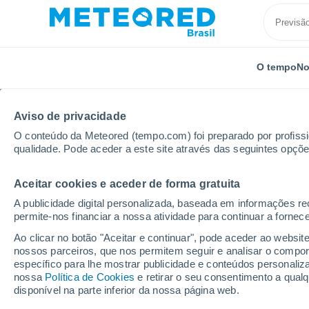
O tempo
No
TODOS
ATUALIDADE
CIÊNCIA
PREVISÃO
ASTRON
Aviso de privacidade
O conteúdo da Meteored (tempo.com) foi preparado por profissio
qualidade. Pode aceder a este site através das seguintes opçõe
Aceitar cookies e aceder de forma gratuita
A publicidade digital personalizada, baseada em informações r
permite-nos financiar a nossa atividade para continuar a fornec
Início
Notícias
Astronomia
Inteligência artifici
Ao clicar no botão "Aceitar e continuar", pode aceder ao websit
nossos parceiros, que nos permitem seguir e analisar o compo
específico para lhe mostrar publicidade e conteúdos persona
Inteligência artificial 
nossa
Política de Cookies
e retirar o seu consentimento a qua
disponível na parte inferior da nossa página web.
colisões de estrelas 