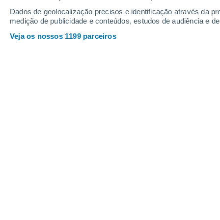
Dados de geolocalização precisos e identificação através da pr
medição de publicidade e conteúdos, estudos de audiência e d
Veja os nossos 1199 parceiros
Um novo modelo de inteligência artificial consegue repr
simulações de colisões de estrelas de nêutrons sem perde
Roberta Duarte
14/06/202
As colisões de estrelas de nêutrons e
Universo e são responsáveis pela pr
Quando duas estrelas de nêutrons se 
nêutrons são ejetadas para o espaço 
ambiente ocorre o processo-r, um 
responsável pela formação rápida 
desse processo que elementos como ou