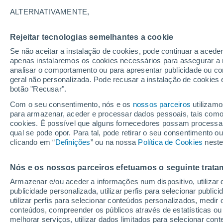
ALTERNATIVAMENTE,
A técnica combina inteligência artific
a origem cósmica de elementos como o
Rejeitar tecnologias semelhantes a cookie
Se não aceitar a instalação de cookies, pode continuar a aced
apenas instalaremos os cookies necessários para assegurar a 
analisar o comportamento ou para apresentar publicidade ou co
geral não personalizada. Pode recusar a instalação de cookies 
botão "Recusar".
Com o seu consentimento, nós e os
nossos parceiros
utilizamo
para armazenar, aceder e processar dados pessoais, tais como a
cookies. É possível que alguns fornecedores possam processa
qual se pode opor. Para tal, pode retirar o seu consentimento 
clicando em “
Definições
” ou na nossa
Política de Cookies
neste
Nós e os nossos parceiros efetuamos o seguinte trata
Armazenar e/ou aceder a informações num dispositivo, utilizar da
publicidade personalizada, utilizar perfis para selecionar public
utilizar perfis para selecionar conteúdos personalizados, med
conteúdos, compreender os públicos através de estatísticas ou
melhorar serviços, utilizar dados limitados para selecionar cont