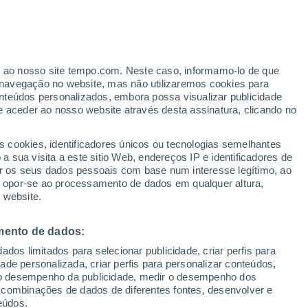
ial e física nuclear para compreender melhor
uro, platina e urânio.
er ao nosso site tempo.com. Neste caso, informamo-lo de que
navegação no website, mas não utilizaremos cookies para
nteúdos personalizados, embora possa visualizar publicidade
e aceder ao nosso website através desta assinatura, clicando no
s cookies, identificadores únicos ou tecnologias semelhantes
 sua visita a este sitio Web, endereços IP e identificadores de
r os seus dados pessoais com base num interesse legítimo, ao
ou opor-se ao processamento de dados em qualquer altura,
 website.
mento de dados:
dos limitados para selecionar publicidade, criar perfis para
idade personalizada, criar perfis para personalizar conteúdos,
ir o desempenho da publicidade, medir o desempenho dos
 combinações de dados de diferentes fontes, desenvolver e
eúdos.