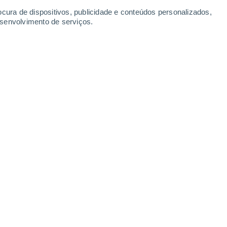
ocura de dispositivos, publicidade e conteúdos personalizados,
esenvolvimento de serviços.
oduzir o aquecimento gerado pelo processo-r, acelerando
r precisão física.
6 21:03
6 min
stão entre os eventos mais energéticos do
odução de elementos químicos pesados.
fundem, quantidades de matéria rica em
a velocidades próximas à da luz.
Nesse
mecanismo de nucleossíntese
de núcleos atômicos pesados.
É por meio
ro, platina e urânio são produzidos.