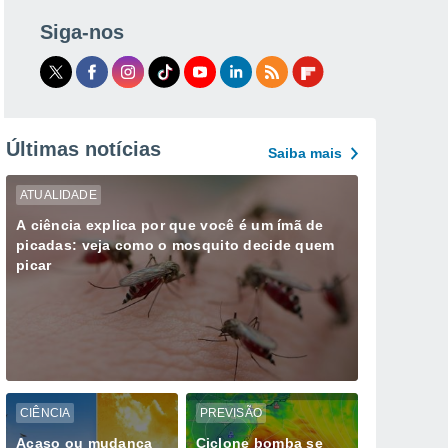
Siga-nos
Últimas notícias
Saiba mais
ATUALIDADE
A ciência explica por que você é um ímã de
picadas: veja como o mosquito decide quem
picar
CIÊNCIA
PREVISÃO
Acaso ou mudança
Ciclone bomba se