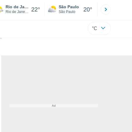
Rio de Janeiro
São Paulo
Boa Vista
22°
20°
Rio de Janeiro
São Paulo
Roraima
°C
o