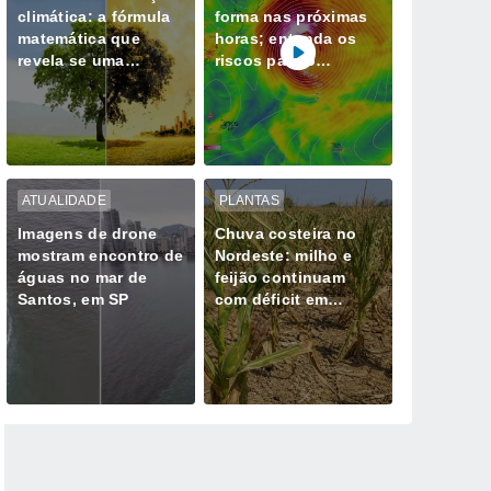
climática: a fórmula
forma nas próximas
matemática que
horas; entenda os
revela se uma
riscos para o
tempestade extrema
Sudeste
já não é natural
ATUALIDADE
PLANTAS
Imagens de drone
Chuva costeira no
mostram encontro de
Nordeste: milho e
águas no mar de
feijão continuam
Santos, em SP
com déficit em
Sergipe, Bahia e
Alagoas