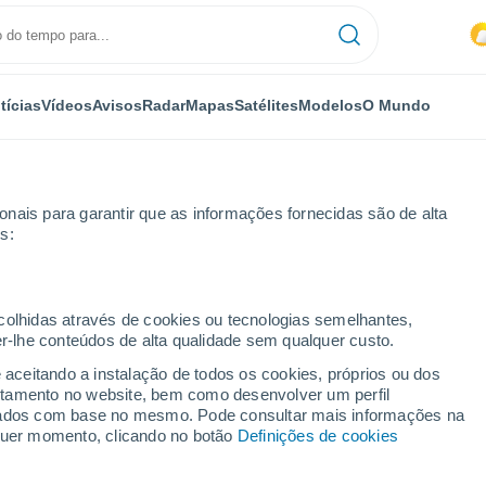
tícias
Vídeos
Avisos
Radar
Mapas
Satélites
Modelos
O Mundo
OMIA
PLANTAS
LAZER
nais para garantir que as informações fornecidas são de alta
s:
ecolhidas através de cookies ou tecnologias semelhantes,
er-lhe conteúdos de alta qualidade sem qualquer custo.
al ajuda cientistas a simular colisões de estrelas de nêutrons com precisã
e aceitando a instalação de todos os cookies, próprios ou dos
rtamento no website, bem como desenvolver um perfil
lizados com base no mesmo. Pode consultar mais informações na
ajuda cientistas a simular
lquer momento, clicando no botão
Definições de cookies
de nêutrons com precisão