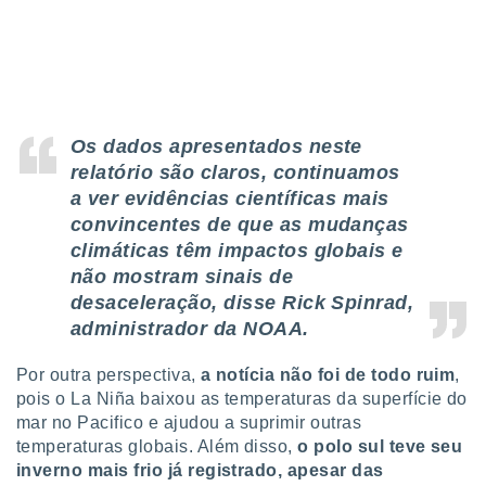
ite através
atura,
 botão
nto, nós e
Os dados apresentados neste
arceiros
relatório são claros, continuamos
cookies,
ores únicos
a ver evidências científicas mais
ias
convincentes de que as mudanças
s para
climáticas têm impactos globais e
 aceder e
não mostram sinais de
dados
ais como a
desaceleração, disse Rick Spinrad,
 este sitio
administrador da NOAA.
eços IP e
ores de
Por outra perspectiva,
a notícia não foi de todo ruim
,
possível
pois o La Niña baixou as temperaturas da superfície do
es possam
mar no Pacifico e ajudou a suprimir outras
os seus
temperaturas globais. Além disso,
o polo sul teve seu
oais com
inverno mais frio já registrado, apesar das
nteresse