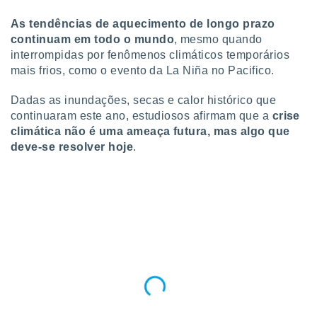
tar a
de cookies,
As tendências de aquecimento de longo prazo
uar a
continuam em todo o mundo
, mesmo quando
osso site
interrompidas por fenômenos climáticos temporários
 Neste
mais frios, como o evento da La Niña no Pacifico.
mamo-lo de
s os
Dadas as inundações, secas e calor histórico que
cessários
continuaram este ano, estudiosos afirmam que a
crise
rar a
climática não é uma ameaça futura, mas algo que
no website,
deve-se resolver hoje
.
ilizaremos
a analisar o
nto ou
ntar
 ou
dos,
ssa
ublicidade
ada. Pode
nstalação de
ceder ao