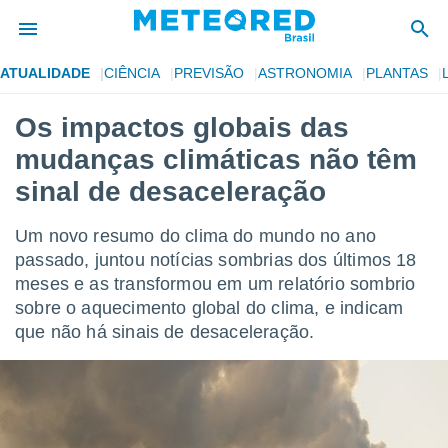
ATUALIDADE
CIÊNCIA
PREVISÃO
ASTRONOMIA
PLANTAS
de
Os impactos globais das
 da
mudanças climáticas não têm
tempo.com)
do por
sinal de desaceleração
is para
e as
Um novo resumo do clima do mundo no ano
 fornecidas
 qualidade.
passado, juntou notícias sombrias dos últimos 18
r a este
meses e as transformou em um relatório sombrio
s das
sobre o aquecimento global do clima, e indicam
opções:
que não há sinais de desaceleração.
ookies e
 forma
e digital
da,