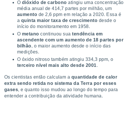
O
dióxido de carbono
atingiu uma concentração
 para
média anual de 414,7 partes por milhão, um
aumento
de 2,6 ppm em relação a 2020. Essa é
a, utilizar
selecionar
a
quinta maior taxa de crescimento
desde o
início do monitoramento em 1958.
a, criar
O
metano
continuou sua
tendência em
personalizar
ascendente com um aumento de 18 partes por
tilizar
bilhão
, o maior aumento desde o início das
selecionar
medições.
dos, medir
O óxido nitroso também atingiu 334,3 ppm, o
nho da
terceiro nível mais alto desde 2001
.
, medir o
o dos
Os cientistas então calculam a
quantidade de calor
extra sendo retida no sistema da Terra por esses
r os
gases
, e quanto isso mudou ao longo do tempo para
ravés de
entender a contribuição da atividade humana.
s ou
s de dados
es fontes,
 e melhorar
ilizar dados
ara