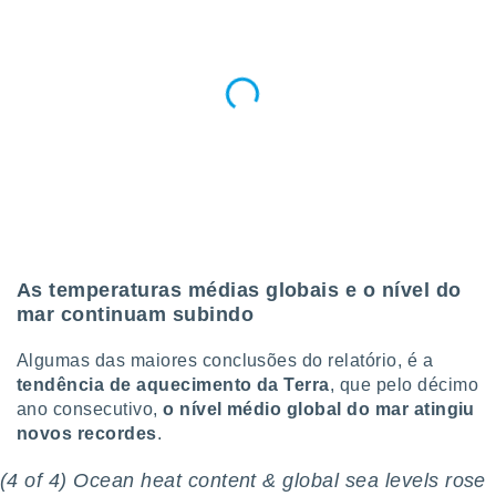
conteúdos.
ção
ão através
de
,
 e
dos,
publicidade
s, estudos
a e
As temperaturas médias globais e o nível do
mento de
mar continuam subindo
ossos 1199
Algumas das maiores conclusões do relatório, é a
eiros
tendência de aquecimento da Terra
, que pelo décimo
ano consecutivo,
o nível médio global do mar atingiu
novos recordes
.
(4 of 4) Ocean heat content & global sea levels rose