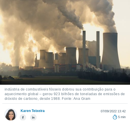
m
 recolhidas
cookies ou
, permite-
ar a nossa
ara
ACEITAR
 fornecer-
E
os de alta
CONTINUAR
sem
sto.
CONFIGURAÇÕES
o botão
ontinuar",
r ao
itando a
de todos os
indústria de combustíveis fósseis dobrou sua contribuição para o
óprios ou
aquecimento global – gerou 923 bilhões de toneladas de emissões de
parceiros,
dióxido de carbono, desde 1988. Fonte: Ana Gram
rmitem
lisar o
Karen Teixeira
07/09/2022 13:42
nto no
5 min
em como
 um perfil