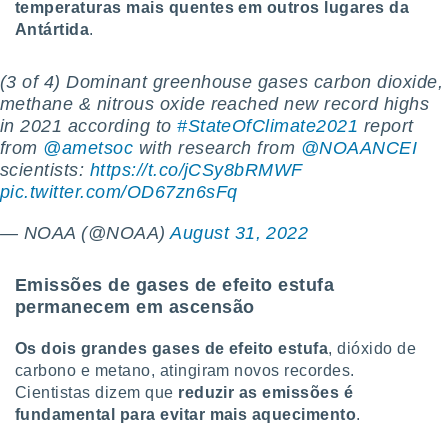
temperaturas mais quentes em outros lugares da
o qual se
Antártida
.
ara tal,
 o seu
to ou opor-
(3 of 4) Dominant greenhouse gases carbon dioxide,
essamento
methane & nitrous oxide reached new record highs
m qualquer
in 2021 according to
#StateOfClimate2021
report
ando em “
from
@ametsoc
with research from
@NOAANCEI
 ou na
scientists:
https://t.co/jCSy8bRMWF
 Cookies
pic.twitter.com/OD67zn6sFq
te.
— NOAA (@NOAA)
August 31, 2022
 nossos
s o
Emissões de gases de efeito estufa
permanecem em ascensão
o de
Os dois grandes gases de efeito estufa
, dióxido de
e/ou aceder
carbono e metano, atingiram novos recordes.
ões num
Cientistas dizem que
reduzir as emissões é
utilizar
fundamental para evitar mais aquecimento
.
ados para
publicidade,