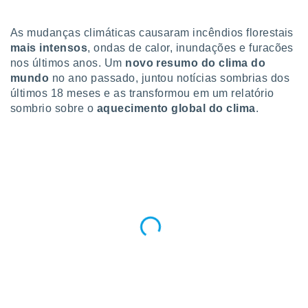
para lhe
licidade e
As mudanças climáticas causaram incêndios florestais
ados com
mais intensos
, ondas de calor, inundações e furacões
esmo. Pode
nos últimos anos. Um
novo resumo do clima do
ais
mundo
no ano passado, juntou notícias sombrias dos
s na nossa
últimos 18 meses e as transformou em um relatório
 Cookies
e
sombrio sobre o
aquecimento global do clima
.
u
nto a
omento,
 botão
de cookies
na parte
nossa
.
IVAMENTE,
as
tes a