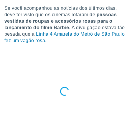
para lhe
licidade e
Se você acompanhou as notícias dos últimos dias,
deve ter visto que os cinemas lotaram de
pessoas
ados com
vestidas de roupas e acessórios rosas para o
esmo. Pode
lançamento do filme Barbie.
A divulgação estava tão
ais
pesada que a
Linha 4 Amarela do Metrô de São Paulo
s na nossa
fez um vagão rosa.
 Cookies
e
u
nto a
omento,
 botão
de cookies
na parte
nossa
.
IVAMENTE,
as
tes a