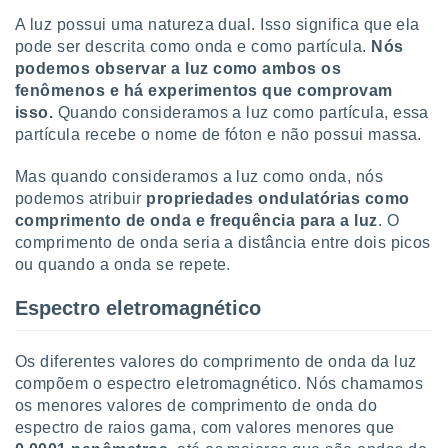
ite através
A luz possui uma natureza dual. Isso significa que ela
atura,
pode ser descrita como onda e como partícula.
Nós
 botão
podemos observar a luz como ambos os
fenômenos e há experimentos que comprovam
isso.
Quando consideramos a luz como partícula, essa
nto, nós e
partícula recebe o nome de fóton e não possui massa.
arceiros
cookies,
Mas quando consideramos a luz como onda, nós
ores únicos
ias
podemos atribuir
propriedades ondulatórias como
s para
comprimento de onda e frequência para a luz
. O
 aceder e
comprimento de onda seria a distância entre dois picos
dados
ou quando a onda se repete.
ais como a
 este sitio
Espectro eletromagnético
eços IP e
ores de
possível
Os diferentes valores do comprimento de onda da luz
compõem o espectro eletromagnético. Nós chamamos
es possam
os menores valores de comprimento de onda do
os seus
oais com
espectro de raios gama, com valores menores que
nteresse