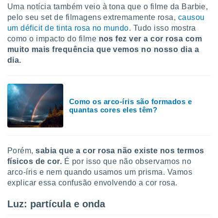
tar a
Uma notícia também veio à tona que o filme da Barbie,
de cookies,
pelo seu set de filmagens extremamente rosa,
causou
uar a
um déficit de tinta rosa no mundo
. Tudo isso mostra
osso site
como o impacto do filme
nos fez ver a cor rosa com
 Neste
mamo-lo de
muito mais frequência que vemos no nosso dia a
dia.
s os
cessários
rar a
no website,
Como os arco-íris são formados e
ilizaremos
quantas cores eles têm?
a analisar o
nto ou
ntar
 ou
Porém,
sabia que a cor rosa não existe nos termos
dos,
físicos de cor.
É por isso que não observamos no
ssa
arco-íris e nem quando usamos um prisma. Vamos
ublicidade
explicar essa confusão envolvendo a cor rosa.
ada. Pode
Luz: partícula e onda
nstalação de
ceder ao