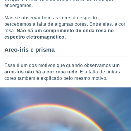
conteúdos.
enxergamos.
ção
Mas se observar bem as cores do espectro,
percebemos a falta de algumas cores. Entre elas, a cor
ão através
rosa.
Não há um comprimento de onda rosa no
de
espectro eletromagnético.
,
 e
Arco-iris e prisma
dos,
publicidade
s, estudos
Esse é um dos motivos que quando observamos
um
a e
arco-íris não há a cor rosa nele
. E a falta de outras
mento de
cores também é explicado pelo mesmo motivo.
ossos 1199
eiros