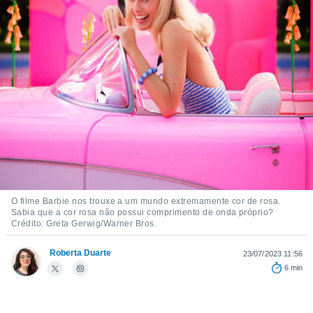
m
 recolhidas
cookies ou
, permite-
ar a nossa
ara
ACEITAR
 fornecer-
E
os de alta
CONTINUAR
sem
sto.
CONFIGURAÇÕES
o botão
ontinuar",
r ao
itando a
O filme Barbie nos trouxe a um mundo extremamente cor de rosa.
de todos os
Sabia que a cor rosa não possui comprimento de onda próprio?
Crédito: Greta Gerwig/Warner Bros.
óprios ou
parceiros,
rmitem
Roberta Duarte
23/07/2023 11:56
lisar o
6 min
nto no
em como
 um perfil