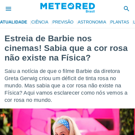
ATUALIDADE
CIÊNCIA
PREVISÃO
ASTRONOMIA
PLANTAS
de
Estreia de Barbie nos
 da
cinemas! Sabia que a cor rosa
tempo.com)
do por
não existe na Física?
is para
e as
Saiu a notícia de que o filme Barbie da diretora
 fornecidas
 qualidade.
Greta Gerwig criou um déficit de tinta rosa no
r a este
mundo. Mas sabia que a cor rosa não existe na
s das
Física? Aqui vamos esclarecer como nós vemos a
opções:
cor rosa no mundo.
ookies e
 forma
e digital
da,