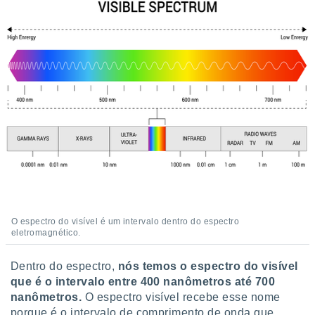
 para
a, utilizar
selecionar
a, criar
personalizar
tilizar
selecionar
dos, medir
nho da
, medir o
o dos
r os
O espectro do visível é um intervalo dentro do espectro
ravés de
eletromagnético.
s ou
s de dados
es fontes,
Dentro do espectro,
nós temos o espectro do visível
 e melhorar
que é o intervalo entre 400 nanômetros até 700
ilizar dados
nanômetros.
O espectro visível recebe esse nome
ara
porque é o intervalo de comprimento de onda que