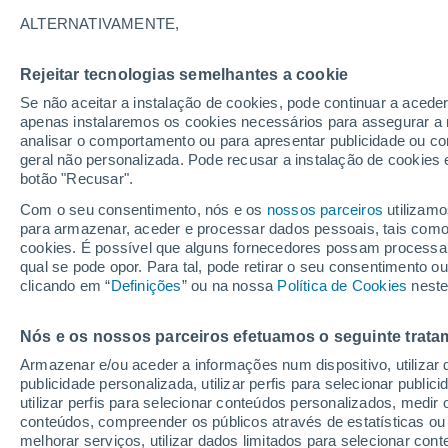
ALTERNATIVAMENTE,
Ruínas descobertas na atual Turquia, 
Antiguidade ajudam a desvendar os mi
Rejeitar tecnologias semelhantes a cookie
milênios entre fatos históricos e mitolo
Se não aceitar a instalação de cookies, pode continuar a aced
apenas instalaremos os cookies necessários para assegurar a 
analisar o comportamento ou para apresentar publicidade ou co
geral não personalizada. Pode recusar a instalação de cookies 
botão "Recusar".
Com o seu consentimento, nós e os
nossos parceiros
utilizamo
para armazenar, aceder e processar dados pessoais, tais como a
cookies. É possível que alguns fornecedores possam processa
qual se pode opor. Para tal, pode retirar o seu consentimento 
clicando em “
Definições
” ou na nossa
Política de Cookies
neste
Nós e os nossos parceiros efetuamos o seguinte trata
Armazenar e/ou aceder a informações num dispositivo, utilizar da
publicidade personalizada, utilizar perfis para selecionar public
utilizar perfis para selecionar conteúdos personalizados, med
conteúdos, compreender os públicos através de estatísticas ou
melhorar serviços, utilizar dados limitados para selecionar cont