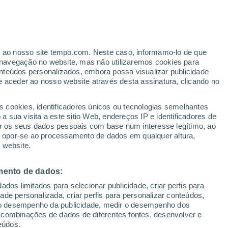
avanços da arqueologia e relatos da
stérios da lendária cidade que atravessou
gia.
er ao nosso site tempo.com. Neste caso, informamo-lo de que
navegação no website, mas não utilizaremos cookies para
nteúdos personalizados, embora possa visualizar publicidade
e aceder ao nosso website através desta assinatura, clicando no
s cookies, identificadores únicos ou tecnologias semelhantes
 sua visita a este sitio Web, endereços IP e identificadores de
r os seus dados pessoais com base num interesse legítimo, ao
ou opor-se ao processamento de dados em qualquer altura,
 website.
mento de dados:
dos limitados para selecionar publicidade, criar perfis para
idade personalizada, criar perfis para personalizar conteúdos,
ir o desempenho da publicidade, medir o desempenho dos
 combinações de dados de diferentes fontes, desenvolver e
eúdos.