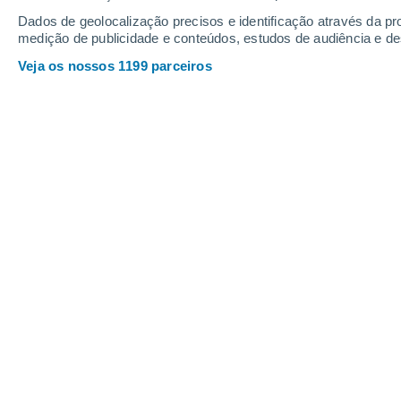
Dados de geolocalização precisos e identificação através da pr
medição de publicidade e conteúdos, estudos de audiência e d
Veja os nossos 1199 parceiros
Antiga ilustração de trecho da Ilíada, de Homero, com o C
João Cunha
18/06/2026 06:03
Troia
permanece como uma das cidades
Imortalizada nos poemas atribuídos a
a realidade histórica e a lenda.
Duran
cidade realmente existiu ou se era ape
A fama de Troia foi construída princi