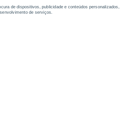
ocura de dispositivos, publicidade e conteúdos personalizados,
esenvolvimento de serviços.
avalo de Troia. Crédito: Getty Images
5 min
 mais fascinantes da história antiga.
 Homero, ela ocupa um lugar singular
entre
te séculos, estudiosos questionaram se a
nas fruto da imaginação literária.
palmente por meio da
Ilíada
e da
Odisseia
,