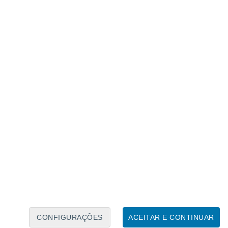
CONFIGURAÇÕES
ACEITAR E CONTINUAR
 Heinrich Schliemann. Crédito: Getty Images