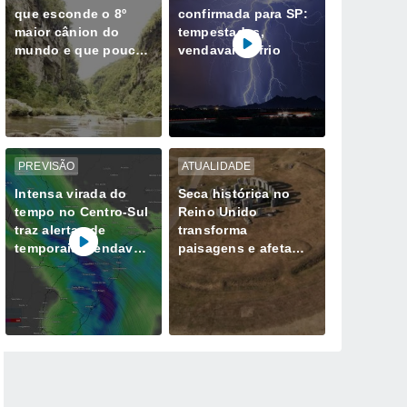
que esconde o 8º
confirmada para SP:
maior cânion do
tempestades,
mundo e que poucos
vendavais e frio
conhecem; descubra
onde fica
PREVISÃO
ATUALIDADE
Intensa virada do
Seca histórica no
tempo no Centro-Sul
Reino Unido
traz alertas de
transforma
temporais, vendavais
paisagens e afeta
e muito frio
milhões de pessoas