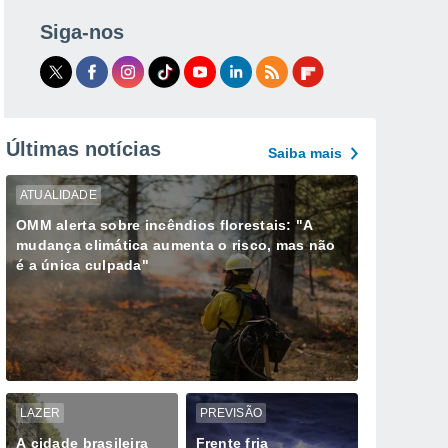
Siga-nos
Últimas notícias
Saiba mais
ATUALIDADE
OMM alerta sobre incêndios florestais: "A
mudança climática aumenta o risco, mas não
é a única culpada"
LAZER
PREVISÃO
A cidade brasileira
Frente fria