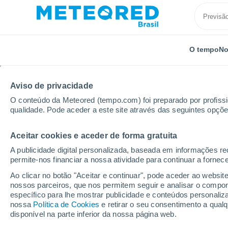
O tempo
No
TODOS
ATUALIDADE
CIÊNCIA
PREVISÃO
ASTRON
Aviso de privacidade
O conteúdo da Meteored (tempo.com) foi preparado por profissio
qualidade. Pode aceder a este site através das seguintes opçõe
Aceitar cookies e aceder de forma gratuita
A publicidade digital personalizada, baseada em informações r
permite-nos financiar a nossa atividade para continuar a fornec
Início
Notícias
Ciência
Entre o mito e a história
Ao clicar no botão "Aceitar e continuar", pode aceder ao websit
nossos parceiros, que nos permitem seguir e analisar o compo
específico para lhe mostrar publicidade e conteúdos persona
Entre o mito e a histór
nossa
Política de Cookies
e retirar o seu consentimento a qua
disponível na parte inferior da nossa página web.
cidade de Troia