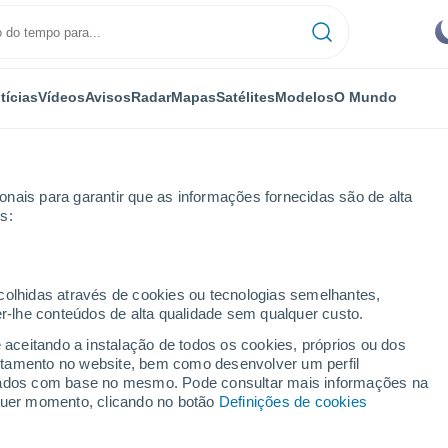
tícias
Vídeos
Avisos
Radar
Mapas
Satélites
Modelos
O Mundo
OMIA
PLANTAS
LAZER
nais para garantir que as informações fornecidas são de alta
s:
ecolhidas através de cookies ou tecnologias semelhantes,
er-lhe conteúdos de alta qualidade sem qualquer custo.
: a longa busca pela cidade de Troia
e aceitando a instalação de todos os cookies, próprios ou dos
rtamento no website, bem como desenvolver um perfil
lizados com base no mesmo. Pode consultar mais informações na
ia: a longa busca pela
lquer momento, clicando no botão
Definições de cookies