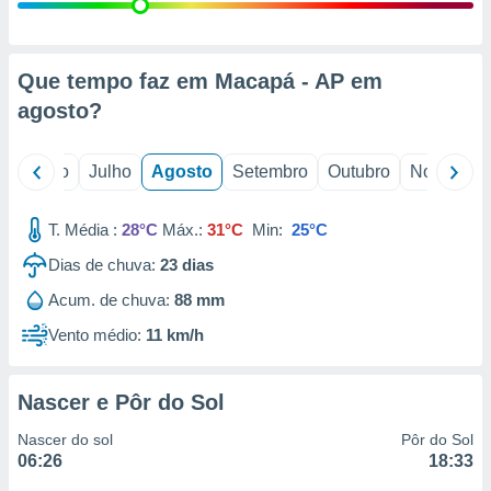
conteúdos.
ção
Que tempo faz em Macapá - AP em
ão através
agosto
?
de
,
 e
o
Junho
Julho
Agosto
Setembro
Outubro
Novembro
dos,
publicidade
T. Média :
28°C
Máx.:
31°C
Min:
25°C
s, estudos
Dias de chuva:
23
dias
a e
mento de
Acum. de chuva:
88 mm
Vento médio:
11 km/h
ossos 1199
eiros
Nascer e Pôr do Sol
Nascer do sol
Pôr do Sol
06:26
18:33