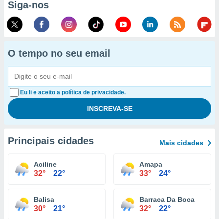
Siga-nos
O tempo no seu email
Eu li e aceito a política de privacidade.
Principais cidades
Mais cidades
Aciline
Amapa
32°
22°
33°
24°
Balisa
Barraca Da Boca
30°
21°
32°
22°