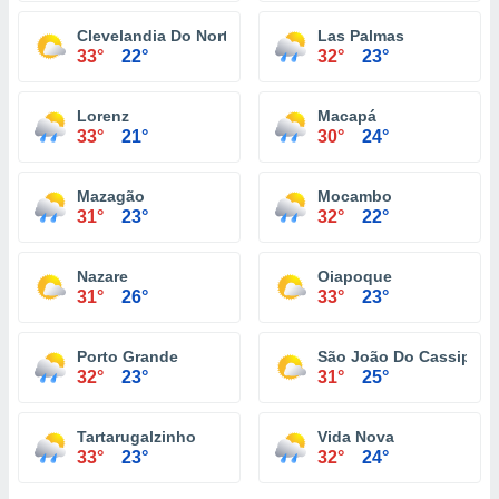
Clevelandia Do Norte
Las Palmas
33°
22°
32°
23°
Lorenz
Macapá
33°
21°
30°
24°
Mazagão
Mocambo
31°
23°
32°
22°
Nazare
Oiapoque
31°
26°
33°
23°
Porto Grande
São João Do Cassipore
32°
23°
31°
25°
Tartarugalzinho
Vida Nova
33°
23°
32°
24°