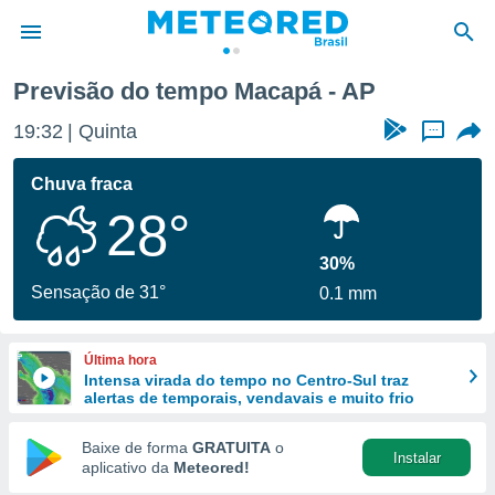
Previsão do tempo Macapá - AP
de
19:32
Quinta
...
 da
tempo.com)
Chuva fraca
do por
28°
is para
e as
 fornecidas
30%
 qualidade.
Sensação de 31°
0.1 mm
r a este
s das
opções:
Última hora
Intensa virada do tempo no Centro-Sul traz
ookies e
alertas de temporais, vendavais e muito frio
 forma
Baixe de forma
GRATUITA
o
Instalar
e digital
aplicativo da
Meteored!
da,