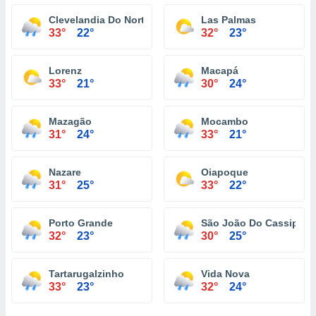
Clevelandia Do Norte
Las Palmas
33°
22°
32°
23°
Lorenz
Macapá
33°
21°
30°
24°
Mazagão
Mocambo
31°
24°
33°
21°
Nazare
Oiapoque
31°
25°
33°
22°
Porto Grande
São João Do Cassipore
32°
23°
30°
25°
Tartarugalzinho
Vida Nova
33°
23°
32°
24°