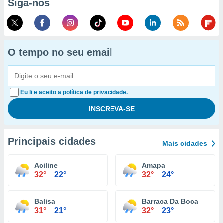
Siga-nos
O tempo no seu email
Eu li e aceito a política de privacidade.
Principais cidades
Mais cidades
Aciline
Amapa
32°
22°
32°
24°
Balisa
Barraca Da Boca
31°
21°
32°
23°