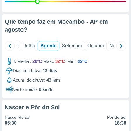
conteúdos.
ção
Que tempo faz em Mocambo - AP em
ão através
agosto
?
de
,
 e
o
Junho
Julho
Agosto
Setembro
Outubro
Novembro
dos,
publicidade
T. Média :
26°C
Máx.:
32°C
Min:
22°C
s, estudos
Dias de chuva:
13
dias
a e
mento de
Acum. de chuva:
43 mm
Vento médio:
8 km/h
ossos 1199
eiros
Nascer e Pôr do Sol
Nascer do sol
Pôr do Sol
06:30
18:38