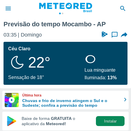
Previsão do tempo Mocambo - AP
de
03:35
Domingo
...
 da
tempo.com)
Céu Claro
do por
22°
is para
e as
 fornecidas
Lua minguante
 qualidade.
Sensação de 18°
Iluminada:
13%
r a este
s das
opções:
Última hora
Chuvas e frio de inverno atingem o Sul e o
ookies e
Sudeste; confira a previsão do tempo
 forma
Baixe de forma
GRATUITA
o
Instalar
e digital
aplicativo da
Meteored!
da,