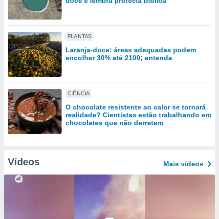
doce e lembra profecia bíblica
tar a
de cookies,
uar a
osso site
PLANTAS
 Neste
mamo-lo de
Laranja-doce: áreas adequadas podem
encolher 30% até 2100; entenda
s os
cessários
rar a
CIÊNCIA
no website,
ilizaremos
O chocolate resistente ao calor se tornará
a analisar o
realidade? Cientistas estão trabalhando em
chocolates que não derretem
nto ou
ntar
 ou
Vídeos
dos,
Mais vídeos
ssa
ublicidade
ada. Pode
nstalação de
ceder ao