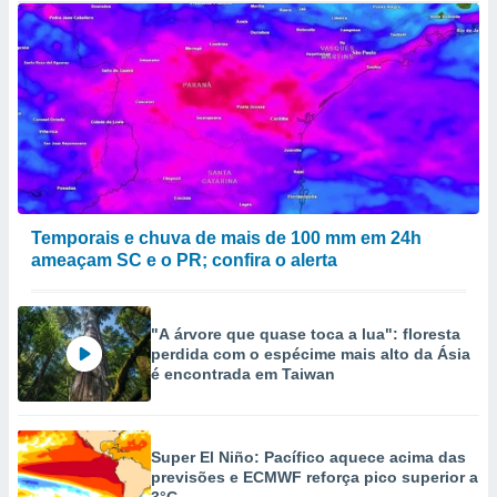
Temporais e chuva de mais de 100 mm em 24h
ameaçam SC e o PR; confira o alerta
"A árvore que quase toca a lua": floresta
perdida com o espécime mais alto da Ásia
é encontrada em Taiwan
Super El Niño: Pacífico aquece acima das
previsões e ECMWF reforça pico superior a