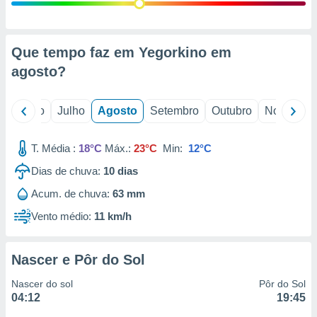
conteúdos.
ção
Que tempo faz em Yegorkino em
ão através
agosto
?
de
,
 e
o
Junho
Julho
Agosto
Setembro
Outubro
Novembro
dos,
publicidade
T. Média :
18°C
Máx.:
23°C
Min:
12°C
s, estudos
Dias de chuva:
10
dias
a e
mento de
Acum. de chuva:
63 mm
Vento médio:
11 km/h
ossos 1199
eiros
Nascer e Pôr do Sol
Nascer do sol
Pôr do Sol
04:12
19:45