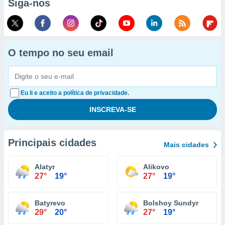
Siga-nos
O tempo no seu email
Eu li e aceito a política de privacidade.
Principais cidades
Mais cidades
Alatyr
Alikovo
27°
19°
27°
19°
Batyrevo
Bolshoy Sundyr
29°
20°
27°
19°