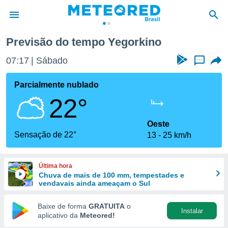
Previsão do tempo Yegorkino
de
07:17
Sábado
...
 da
tempo.com)
Parcialmente nublado
do por
22°
is para
e as
 fornecidas
Oeste
 qualidade.
Sensação de 22°
13
25 km/h
r a este
s das
opções:
Última hora
Chuva de mais de 100 mm, tempestades e
ookies e
vendavais ainda ameaçam o Sul
 forma
Baixe de forma
GRATUITA
o
Instalar
e digital
aplicativo da
Meteored!
da,