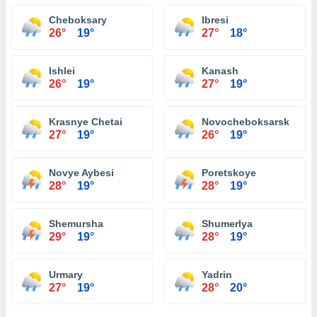
Cheboksary
Ibresi
26°
19°
27°
18°
Ishlei
Kanash
26°
19°
27°
19°
Krasnye Chetai
Novocheboksarsk
27°
19°
26°
19°
Novye Aybesi
Poretskoye
28°
19°
28°
19°
Shemursha
Shumerlya
29°
19°
28°
19°
Urmary
Yadrin
27°
19°
28°
20°