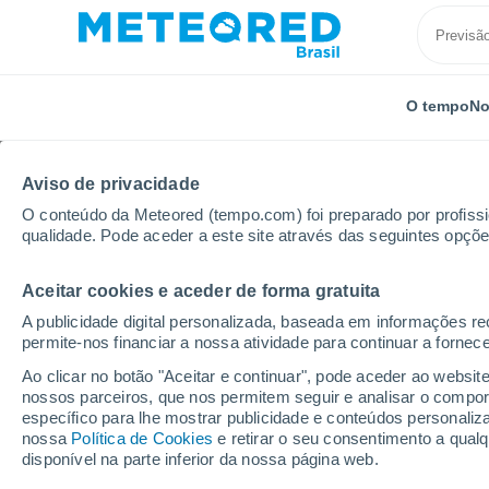
O tempo
No
Aviso de privacidade
O conteúdo da Meteored (tempo.com) foi preparado por profissio
qualidade. Pode aceder a este site através das seguintes opçõe
Aceitar cookies e aceder de forma gratuita
Início
Rússia
Chuváchia
Kanash
A publicidade digital personalizada, baseada em informações r
permite-nos financiar a nossa atividade para continuar a fornec
Previsão do tempo Ka
Ao clicar no botão "Aceitar e continuar", pode aceder ao websit
nossos parceiros, que nos permitem seguir e analisar o compo
02:55
Sábado
específico para lhe mostrar publicidade e conteúdos persona
nossa
Política de Cookies
e retirar o seu consentimento a qua
disponível na parte inferior da nossa página web.
Céu Claro