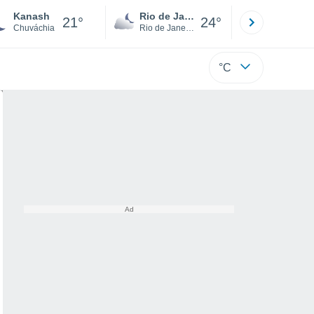
Kanash
Rio de Janeiro
São Paulo
21°
24°
Chuváchia
Rio de Janeiro
São Paulo
°C