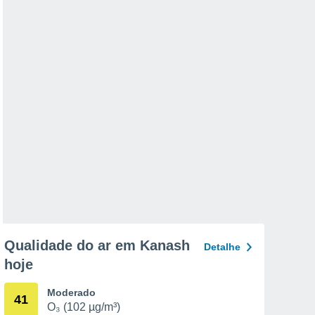
Qualidade do ar em Kanash
Detalhe
hoje
Moderado
41
O₃ (102 µg/m³)