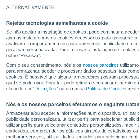
21°
ALTERNATIVAMENTE,
Rejeitar tecnologias semelhantes a cookie
Lua mingu
Se não aceitar a instalação de cookies, pode continuar a aced
Iluminada
Sensação de 21°
apenas instalaremos os cookies necessários para assegurar a 
analisar o comportamento ou para apresentar publicidade ou co
geral não personalizada. Pode recusar a instalação de cookies 
botão "Recusar".
Última hora
Chuva de mais de 100 mm, tempestades e
Com o seu consentimento, nós e os
nossos parceiros
utilizamo
vendavais ainda ameaçam o Sul
para armazenar, aceder e processar dados pessoais, tais como a
cookies. É possível que alguns fornecedores possam processa
O Tempo 1 - 7 Dias
Atualidade
Mapas de nuvens
qual se pode opor. Para tal, pode retirar o seu consentimento 
clicando em “
Definições
” ou na nossa
Política de Cookies
neste
Nós e os nossos parceiros efetuamos o seguinte trata
Amanhã
Segunda
Hoje
Armazenar e/ou aceder a informações num dispositivo, utilizar da
9 Ago.
10 Ago.
8 Ago.
publicidade personalizada, utilizar perfis para selecionar public
utilizar perfis para selecionar conteúdos personalizados, med
conteúdos, compreender os públicos através de estatísticas ou
melhorar serviços, utilizar dados limitados para selecionar cont
90%
60%