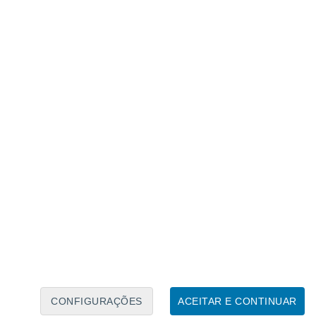
Caléndario Lunar
Seg
Ter
Qua
Qui
Sex
Sáb
Domo
8
9
10
11
12
13
14
15
16
CONFIGURAÇÕES
ACEITAR E CONTINUAR