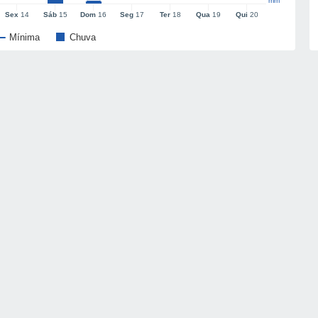
mm
Sex
14
Sáb
15
Dom
16
Seg
17
Ter
18
Qua
19
Qui
20
Mínima
Chuva