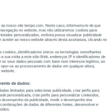
ante
er ao nosso site tempo.com. Neste caso, informamo-lo de que
:
25%
navegação no website, mas não utilizaremos cookies para
nteúdos personalizados, embora possa visualizar publicidade
e aceder ao nosso website através desta assinatura, clicando no
s cookies, identificadores únicos ou tecnologias semelhantes
 sua visita a este sitio Web, endereços IP e identificadores de
r os seus dados pessoais com base num interesse legítimo, ao
Radar de Chuva
Satélites
Modelos
ou opor-se ao processamento de dados em qualquer altura,
 website.
mento de dados:
Terça
Quarta
Quinta
Sexta
dos limitados para selecionar publicidade, criar perfis para
11 Ago.
12 Ago.
13 Ago.
14 Ago.
idade personalizada, criar perfis para personalizar conteúdos,
ir o desempenho da publicidade, medir o desempenho dos
 combinações de dados de diferentes fontes, desenvolver e
eúdos.
70%
70%