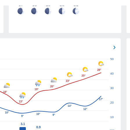
17
18
19
20
21
50
28°
40
25°
23°
20°
30
19°
18°
17°
13°
20
14°
12°
10°
10°
9°
9°
10
3.1
0.9