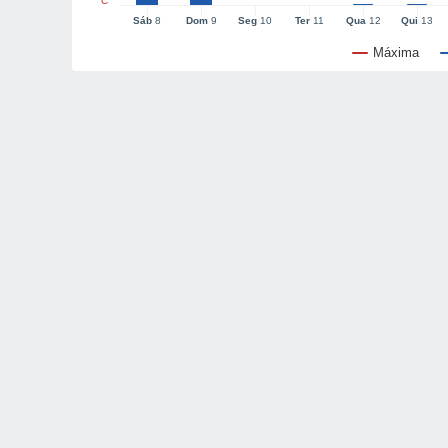
°C
Sáb
8
Dom
9
Seg
10
Ter
11
Qua
12
Qui
13
Máxima