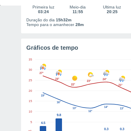
Primeira luz
Meio-dia
Última luz
03:24
11:55
20:25
Duração do dia
15h32m
Tempo para o amanhecer
28m
Gráficos de tempo
35
30
27°
24°
24°
25
23°
22°
21°
20
19°
15
16°
14°
13°
13°
12°
10
9.8
5
4.5
0.3
0.3