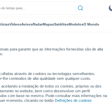
tícias
Vídeos
Avisos
Radar
Mapas
Satélites
Modelos
O Mundo
nais para garantir que as informações fornecidas são de alta
s:
ecolhidas através de cookies ou tecnologias semelhantes,
er-lhe conteúdos de alta qualidade sem qualquer custo.
nash
e aceitando a instalação de todos os cookies, próprios ou dos
rtamento no website, bem como desenvolver um perfil
...
lizados com base no mesmo. Pode consultar mais informações na
lquer momento, clicando no botão
Definições de cookies
Por horas
Intervalos nublados nas
próximas horas