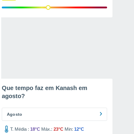
Que tempo faz em Kanash em
agosto
?
Agosto
T. Média :
18°C
Máx.:
23°C
Min:
12°C