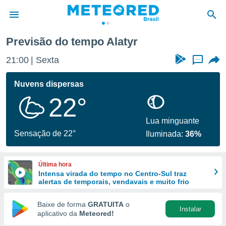
Previsão do tempo Alatyr
de
21:00
Sexta
...
 da
tempo.com)
Nuvens dispersas
do por
22°
is para
e as
 fornecidas
Lua minguante
 qualidade.
Sensação de 22°
Iluminada:
36%
r a este
s das
opções:
Última hora
Intensa virada do tempo no Centro-Sul traz
ookies e
alertas de temporais, vendavais e muito frio
 forma
Baixe de forma
GRATUITA
o
Instalar
e digital
aplicativo da
Meteored!
da,