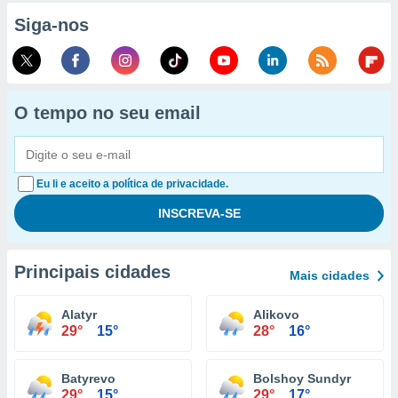
Siga-nos
O tempo no seu email
Eu li e aceito a política de privacidade.
Principais cidades
Mais cidades
Alatyr
Alikovo
29°
15°
28°
16°
Batyrevo
Bolshoy Sundyr
29°
15°
29°
17°