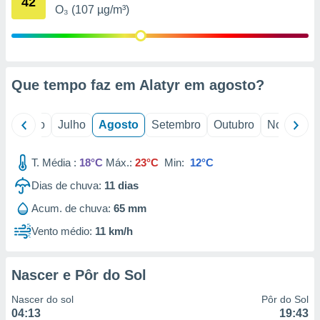
42
conteúdos.
O₃ (107 µg/m³)
ção
ão através
de
Que tempo faz em Alatyr em
agosto
?
,
 e
o
Junho
Julho
Agosto
Setembro
Outubro
Novembro
dos,
publicidade
s, estudos
T. Média :
18°C
Máx.:
23°C
Min:
12°C
a e
Dias de chuva:
11
dias
mento de
Acum. de chuva:
65 mm
ossos 1199
Vento médio:
11 km/h
eiros
Nascer e Pôr do Sol
Nascer do sol
Pôr do Sol
04:13
19:43