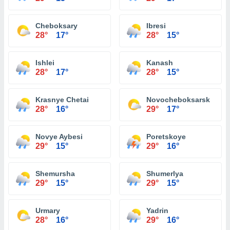
Cheboksary
Ibresi
28°
17°
28°
15°
Ishlei
Kanash
28°
17°
28°
15°
Krasnye Chetai
Novocheboksarsk
28°
16°
29°
17°
Novye Aybesi
Poretskoye
29°
15°
29°
16°
Shemursha
Shumerlya
29°
15°
29°
15°
Urmary
Yadrin
28°
16°
29°
16°