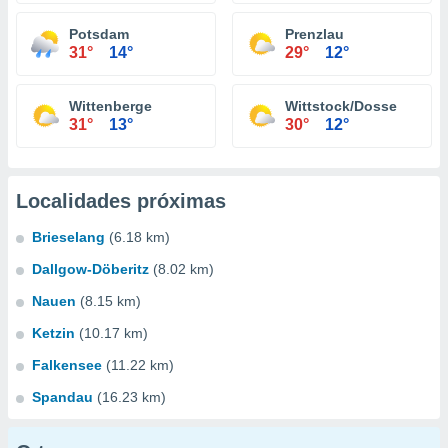
Potsdam
Prenzlau
31°
14°
29°
12°
Wittenberge
Wittstock/Dosse
31°
13°
30°
12°
Localidades próximas
Brieselang
(6.18 km)
Dallgow-Döberitz
(8.02 km)
Nauen
(8.15 km)
Ketzin
(10.17 km)
Falkensee
(11.22 km)
Spandau
(16.23 km)