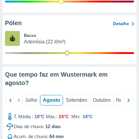
conteúdos.
ção
Pólen
Detalhe
ão através
de
Baixo
,
Artemísia (22 #/m³)
 e
dos,
publicidade
s, estudos
Que tempo faz em Wustermark em
a e
mento de
agosto
?
ossos 1199
o
Junho
Julho
Agosto
Setembro
Outubro
Novembro
eiros
T. Média :
19°C
Máx.:
24°C
Min:
14°C
Dias de chuva:
12
dias
Acum. de chuva:
64 mm