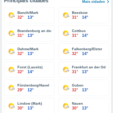
Principais cidades
Mais cidades
Baruth/Mark
Beeskow
32°
13°
31°
14°
Brandenburg an der Havel
Cottbus
31°
13°
31°
14°
Dahme/Mark
Falkenberg/Elster
32°
13°
32°
14°
Forst (Lausitz)
Frankfurt an der Oder
32°
14°
31°
13°
Fürstenberg/Havel
Guben
29°
12°
32°
13°
Lindow (Mark)
Nauen
30°
13°
30°
13°