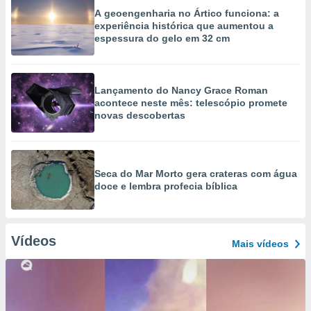
A geoengenharia no Ártico funciona: a
experiência histórica que aumentou a
espessura do gelo em 32 cm
Lançamento do Nancy Grace Roman
acontece neste mês: telescópio promete
novas descobertas
Seca do Mar Morto gera crateras com água
doce e lembra profecia bíblica
Vídeos
Mais vídeos