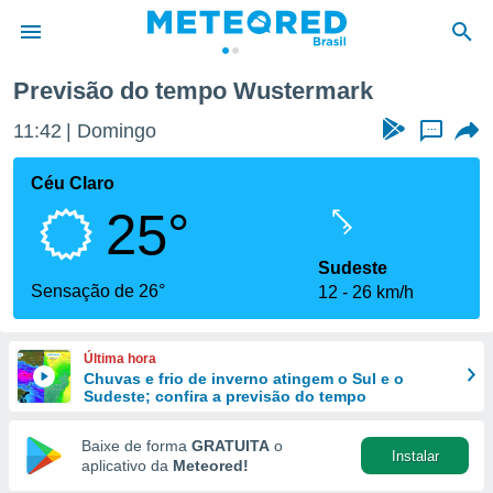
Previsão do tempo Wustermark
de
11:42
Domingo
...
 da
tempo.com)
Céu Claro
do por
25°
is para
e as
 fornecidas
Sudeste
 qualidade.
Sensação de 26°
12
26 km/h
r a este
s das
opções:
Última hora
Chuvas e frio de inverno atingem o Sul e o
ookies e
Sudeste; confira a previsão do tempo
 forma
Baixe de forma
GRATUITA
o
Instalar
e digital
aplicativo da
Meteored!
da,