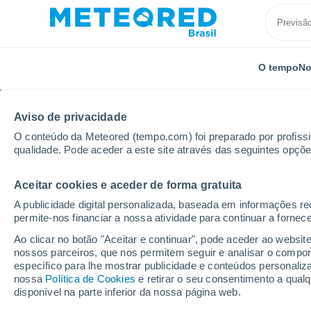
O tempo
No
Aviso de privacidade
O conteúdo da Meteored (tempo.com) foi preparado por profissio
qualidade. Pode aceder a este site através das seguintes opçõe
Aceitar cookies e aceder de forma gratuita
Início
Alemanha
Brandemburgo
Baruth/Mark
A publicidade digital personalizada, baseada em informações r
permite-nos financiar a nossa atividade para continuar a fornec
Previsão do tempo Bar
Ao clicar no botão "Aceitar e continuar", pode aceder ao websit
nossos parceiros, que nos permitem seguir e analisar o compo
12:56
Sábado
específico para lhe mostrar publicidade e conteúdos persona
nossa
Política de Cookies
e retirar o seu consentimento a qua
disponível na parte inferior da nossa página web.
Nuvens dispersas