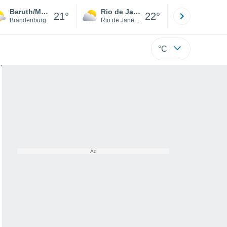
Baruth/Mark
Rio de Janeiro
São Paulo
21°
22°
Brandenburg
Rio de Janeiro
São Paulo
°C