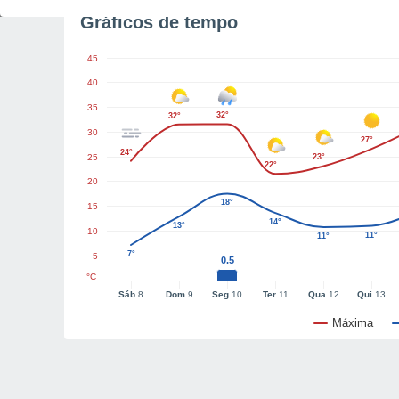
Gráficos de tempo
45
40
35
32°
32°
30
27°
24°
25
23°
22°
20
18°
15
14°
13°
10
11°
11°
7°
5
0.5
°C
Sáb
8
Dom
9
Seg
10
Ter
11
Qua
12
Qui
13
Máxima