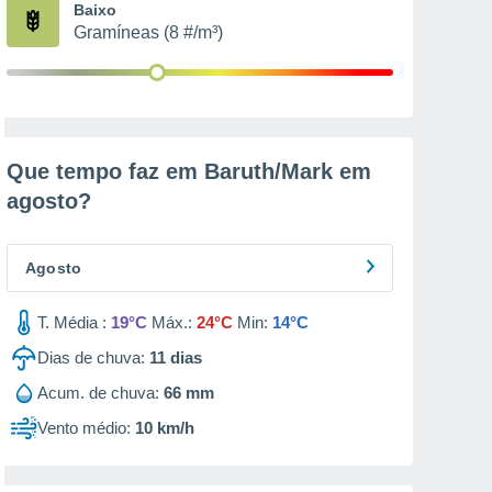
Baixo
Gramíneas (8 #/m³)
Que tempo faz em Baruth/Mark em
agosto
?
Agosto
T. Média :
19°C
Máx.:
24°C
Min:
14°C
Dias de chuva:
11
dias
Acum. de chuva:
66 mm
Vento médio:
10 km/h