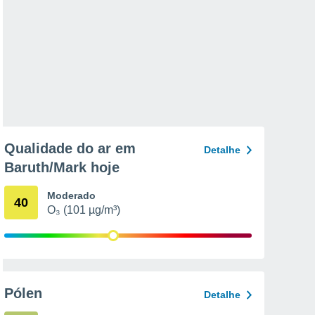
Qualidade do ar em
Detalhe
Baruth/Mark hoje
Moderado
40
O₃ (101 µg/m³)
Pólen
Detalhe