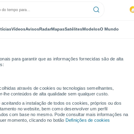
tícias
Vídeos
Avisos
Radar
Mapas
Satélites
Modelos
O Mundo
nais para garantir que as informações fornecidas são de alta
s:
ecolhidas através de cookies ou tecnologias semelhantes,
er-lhe conteúdos de alta qualidade sem qualquer custo.
uth/Mark
e aceitando a instalação de todos os cookies, próprios ou dos
rtamento no website, bem como desenvolver um perfil
...
lizados com base no mesmo. Pode consultar mais informações na
lquer momento, clicando no botão
Definições de cookies
Por horas
Céu limpo nas próximas horas