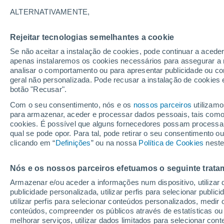
23°
ALTERNATIVAMENTE,
Rejeitar tecnologias semelhantes a cookie
UV
5 Mod
Se não aceitar a instalação de cookies, pode continuar a aced
Sensação de 25°
FPS
6-10
apenas instalaremos os cookies necessários para assegurar a 
analisar o comportamento ou para apresentar publicidade ou co
geral não personalizada. Pode recusar a instalação de cookies 
botão "Recusar".
Última hora
Chuva de mais de 100 mm, tempestades e
Com o seu consentimento, nós e os
nossos parceiros
utilizamo
vendavais ainda ameaçam o Sul
para armazenar, aceder e processar dados pessoais, tais como a
cookies. É possível que alguns fornecedores possam processa
O Tempo 1 - 7 Dias
Atualidade
Mapas de nuvens
qual se pode opor. Para tal, pode retirar o seu consentimento 
clicando em “
Definições
” ou na nossa
Política de Cookies
neste
Nós e os nossos parceiros efetuamos o seguinte trata
Amanhã
Segunda
Hoje
Armazenar e/ou aceder a informações num dispositivo, utilizar da
9 Ago.
10 Ago.
8 Ago.
publicidade personalizada, utilizar perfis para selecionar public
utilizar perfis para selecionar conteúdos personalizados, med
conteúdos, compreender os públicos através de estatísticas ou
melhorar serviços, utilizar dados limitados para selecionar cont
60%