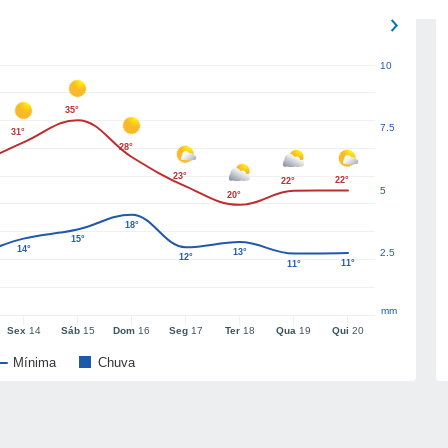
10
35°
7.5
31°
28°
23°
22°
22°
5
20°
18°
15°
14°
13°
2.5
12°
11°
11°
mm
Sex
14
Sáb
15
Dom
16
Seg
17
Ter
18
Qua
19
Qui
20
Mínima
Chuva