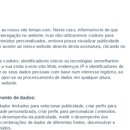
erado
er ao nosso site tempo.com. Neste caso, informamo-lo de que
navegação no website, mas não utilizaremos cookies para
nteúdos personalizados, embora possa visualizar publicidade
e aceder ao nosso website através desta assinatura, clicando no
s cookies, identificadores únicos ou tecnologias semelhantes
 sua visita a este sitio Web, endereços IP e identificadores de
r os seus dados pessoais com base num interesse legítimo, ao
Radar de Chuva
Satélites
Modelos
ou opor-se ao processamento de dados em qualquer altura,
 website.
mento de dados:
Terça
Quarta
Quinta
Sexta
dos limitados para selecionar publicidade, criar perfis para
11 Ago.
12 Ago.
13 Ago.
14 Ago.
idade personalizada, criar perfis para personalizar conteúdos,
ir o desempenho da publicidade, medir o desempenho dos
 combinações de dados de diferentes fontes, desenvolver e
eúdos.