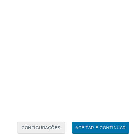
Caléndario Lunar
Seg
Ter
Qua
Qui
Sex
Sáb
Domo
8
9
10
11
12
13
14
15
16
17
18
19
20
21
CONFIGURAÇÕES
ACEITAR E CONTINUAR