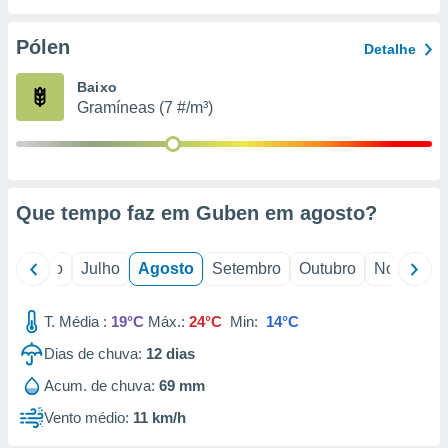
conteúdos.
Pólen
Detalhe
ção
Baixo
ão através
Gramíneas (7 #/m³)
de
,
 e
dos,
publicidade
Que tempo faz em Guben em
agosto
?
s, estudos
a e
mento de
o
Junho
Julho
Agosto
Setembro
Outubro
Novembro
ossos 1199
T. Média :
19°C
Máx.:
24°C
Min:
14°C
eiros
Dias de chuva:
12
dias
Acum. de chuva:
69 mm
Vento médio:
11 km/h