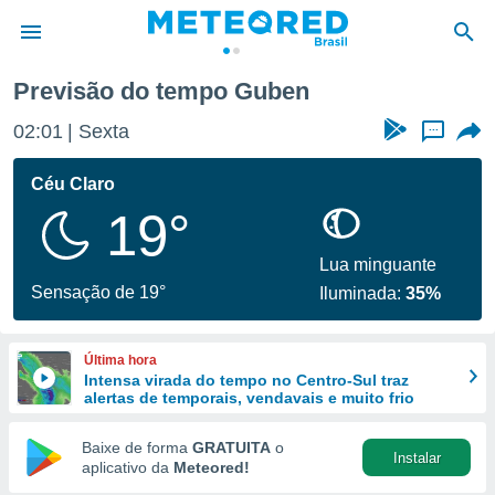
Previsão do tempo Guben
de
02:01
Sexta
...
 da
tempo.com)
Céu Claro
do por
19°
is para
e as
 fornecidas
Lua minguante
 qualidade.
Sensação de 19°
Iluminada:
35%
r a este
s das
opções:
Última hora
Intensa virada do tempo no Centro-Sul traz
ookies e
alertas de temporais, vendavais e muito frio
 forma
Baixe de forma
GRATUITA
o
Instalar
e digital
aplicativo da
Meteored!
da,