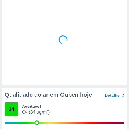
 para
a, utilizar
selecionar
a, criar
personalizar
tilizar
selecionar
dos, medir
nho da
, medir o
o dos
r os
ravés de
Qualidade do ar em Guben hoje
Detalhe
s ou
s de dados
Aceitável
es fontes,
34
O₃ (84 µg/m³)
 e melhorar
ilizar dados
ara