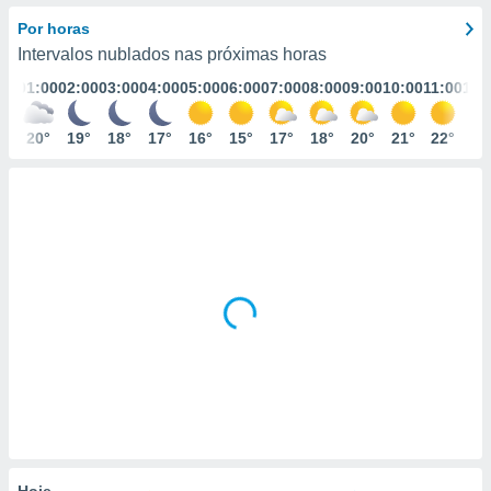
m
 recolhidas
Por horas
cookies ou
Intervalos nublados nas próximas horas
01:00
02:00
03:00
04:00
05:00
06:00
07:00
08:00
09:00
10:00
11:00
12:
, permite-
ar a nossa
ara
20°
19°
18°
17°
16°
15°
17°
18°
20°
21°
22°
23
ACEITAR
 fornecer-
E
os de alta
CONTINUAR
sem
sto.
CONFIGURAÇÕES
o botão
ontinuar",
r ao
itando a
de todos os
óprios ou
parceiros,
rmitem
lisar o
nto no
em como
 um perfil
Hoje