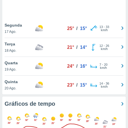
ite através
atura,
 botão
Segunda
13
-
33
25°
/
15°
km/h
17 Ago.
nto, nós e
arceiros
Terça
cookies,
12
-
26
21°
/
14°
km/h
18 Ago.
ores únicos
ias
s para
Quarta
7
-
20
24°
/
16°
 aceder e
km/h
19 Ago.
dados
ais como a
Quinta
 este sitio
14
-
36
23°
/
15°
km/h
20 Ago.
eços IP e
ores de
possível
Gráficos de tempo
es possam
os seus
32°
31°
30°
35°
33°
oais com
28°
26°
25°
25°
25°
25°
24°
nteresse
21°