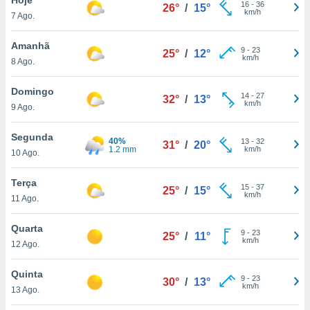
para lhe
16
-
36
26°
/
15°
km/h
7 Ago.
licidade e
ados com
Amanhã
9
-
23
25°
/
12°
esmo. Pode
km/h
8 Ago.
ais
s na nossa
Domingo
14
-
27
 Cookies
e
32°
/
13°
km/h
9 Ago.
u
nto a
omento,
Segunda
40%
13
-
32
31°
/
20°
 botão
1.2 mm
km/h
10 Ago.
de cookies
na parte
Terça
15
-
37
nossa
25°
/
15°
km/h
11 Ago.
.
Quarta
IVAMENTE,
9
-
23
25°
/
11°
km/h
12 Ago.
as
Quinta
9
-
23
30°
/
13°
tes a
km/h
13 Ago.