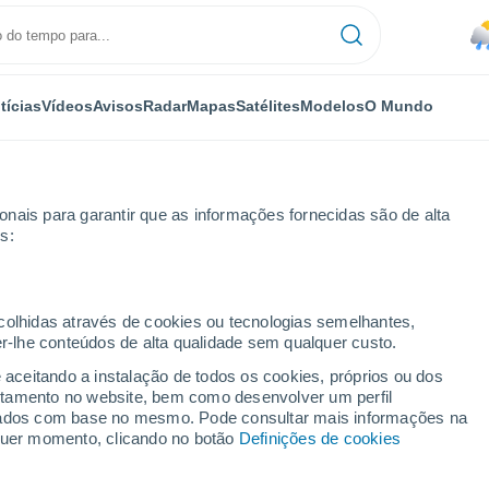
tícias
Vídeos
Avisos
Radar
Mapas
Satélites
Modelos
O Mundo
nais para garantir que as informações fornecidas são de alta
s:
Veracruz
ecolhidas através de cookies ou tecnologias semelhantes,
er-lhe conteúdos de alta qualidade sem qualquer custo.
acruz (Espanha)
e aceitando a instalação de todos os cookies, próprios ou dos
rtamento no website, bem como desenvolver um perfil
...
lizados com base no mesmo. Pode consultar mais informações na
lquer momento, clicando no botão
Definições de cookies
Por horas
Chuva fraca nas próximas horas