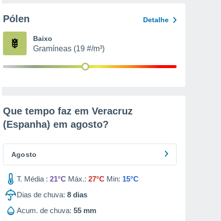
Pólen
Detalhe
Baixo
Gramíneas (19 #/m³)
Que tempo faz em Veracruz
(Espanha) em
agosto
?
Agosto
T. Média :
21°C
Máx.:
27°C
Min:
15°C
Dias de chuva:
8
dias
Acum. de chuva:
55 mm