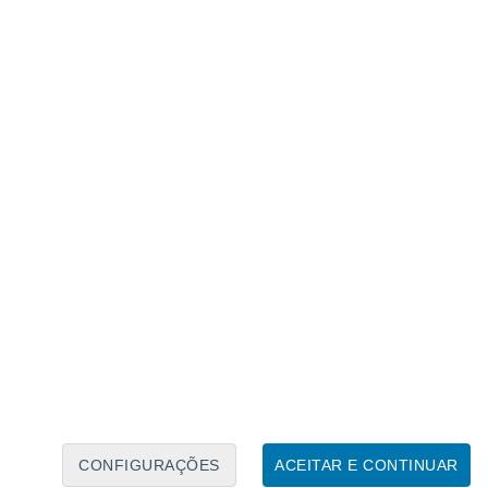
Caléndario Lunar
Seg
Ter
Qua
Qui
Sex
Sáb
Domo
6
7
8
9
10
11
12
13
14
15
16
17
18
19
CONFIGURAÇÕES
ACEITAR E CONTINUAR