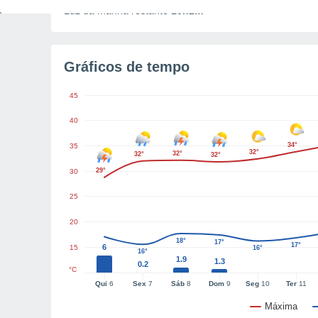
Luz da manhã restante
10h2m
Gráficos de tempo
45
40
34°
35
32°
32°
32°
32°
29°
30
25
20
18°
17°
17°
6
15
16°
16°
1.9
1.3
0.2
°C
Qui
6
Sex
7
Sáb
8
Dom
9
Seg
10
Ter
11
Máxima