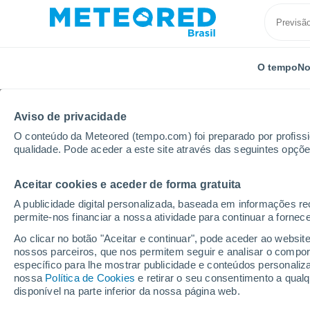
O tempo
No
Aviso de privacidade
O conteúdo da Meteored (tempo.com) foi preparado por profissio
qualidade. Pode aceder a este site através das seguintes opçõe
Aceitar cookies e aceder de forma gratuita
Início
Espanha
Aragão
Província de Huesca
A publicidade digital personalizada, baseada em informações r
permite-nos financiar a nossa atividade para continuar a fornec
Previsão do tempo Ver
Ao clicar no botão "Aceitar e continuar", pode aceder ao websit
nossos parceiros, que nos permitem seguir e analisar o compo
11:39
Quinta
específico para lhe mostrar publicidade e conteúdos persona
nossa
Política de Cookies
e retirar o seu consentimento a qua
disponível na parte inferior da nossa página web.
Chuva fraca