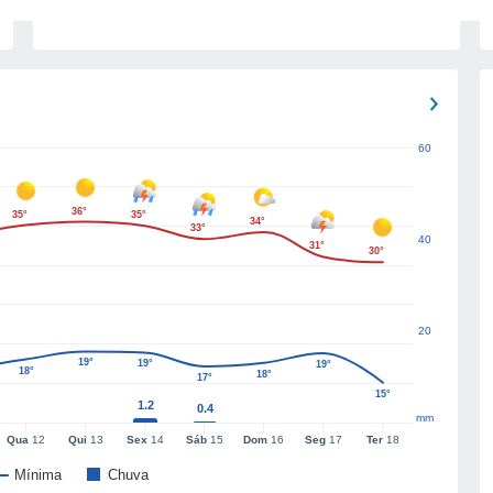
60
36°
35°
35°
34°
33°
40
31°
30°
20
19°
19°
19°
18°
18°
17°
15°
1.2
0.4
mm
Qua
12
Qui
13
Sex
14
Sáb
15
Dom
16
Seg
17
Ter
18
Mínima
Chuva