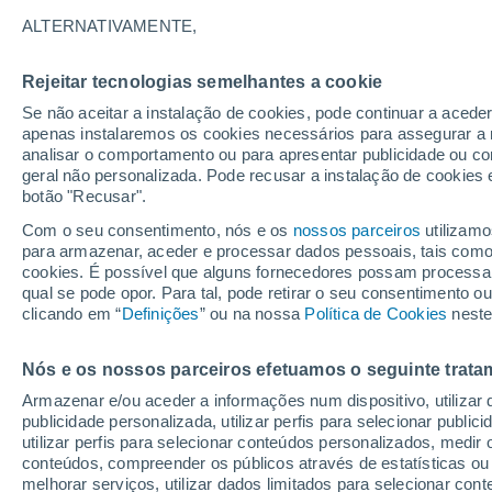
27°
ALTERNATIVAMENTE,
Rejeitar tecnologias semelhantes a cookie
30%
Se não aceitar a instalação de cookies, pode continuar a aced
Sensação de 27°
0.2 mm
apenas instalaremos os cookies necessários para assegurar a 
analisar o comportamento ou para apresentar publicidade ou co
geral não personalizada. Pode recusar a instalação de cookies 
botão "Recusar".
Última hora
Ar polar traz o frio de inverno de volta ao Sul
Com o seu consentimento, nós e os
nossos parceiros
utilizamo
Sudeste; saiba o que esperar
para armazenar, aceder e processar dados pessoais, tais como a
cookies. É possível que alguns fornecedores possam processa
O Tempo 1 - 7 Dias
Radar de Chuva
Atualidade
Ma
qual se pode opor. Para tal, pode retirar o seu consentimento 
clicando em “
Definições
” ou na nossa
Política de Cookies
neste
Nós e os nossos parceiros efetuamos o seguinte trata
Amanhã
Sábado
D
Hoje
Armazenar e/ou aceder a informações num dispositivo, utilizar da
7 Ago.
8 Ago.
6 Ago.
publicidade personalizada, utilizar perfis para selecionar public
utilizar perfis para selecionar conteúdos personalizados, med
conteúdos, compreender os públicos através de estatísticas ou
melhorar serviços, utilizar dados limitados para selecionar cont
30%
90%
90%