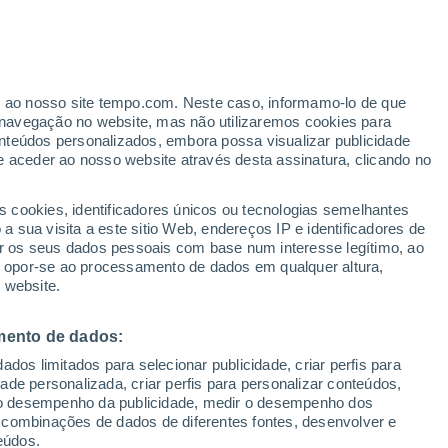
Aviso de nível amarelo
Alerta moderado de tempestade em
Veracruz hoje
er ao nosso site tempo.com. Neste caso, informamo-lo de que
navegação no website, mas não utilizaremos cookies para
nteúdos personalizados, embora possa visualizar publicidade
e aceder ao nosso website através desta assinatura, clicando no
 e
s cookies, identificadores únicos ou tecnologias semelhantes
 sua visita a este sitio Web, endereços IP e identificadores de
r os seus dados pessoais com base num interesse legítimo, ao
pas de chuva
Satélites
Modelos
ou opor-se ao processamento de dados em qualquer altura,
 website.
mento de dados:
omingo
Segunda
Terça
Quarta
dos limitados para selecionar publicidade, criar perfis para
9 Ago.
10 Ago.
11 Ago.
12 Ago.
idade personalizada, criar perfis para personalizar conteúdos,
ir o desempenho da publicidade, medir o desempenho dos
 combinações de dados de diferentes fontes, desenvolver e
eúdos.
90%