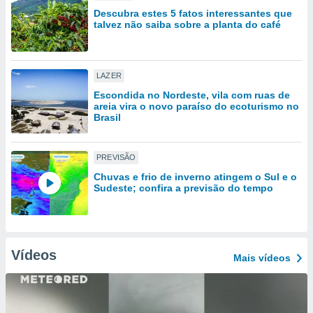
tar a
Descubra estes 5 fatos interessantes que
de cookies,
talvez não saiba sobre a planta do café
uar a
osso site
 Neste
mamo-lo de
LAZER
Escondida no Nordeste, vila com ruas de
s os
areia vira o novo paraíso do ecoturismo no
cessários
Brasil
rar a
no website,
ilizaremos
PREVISÃO
a analisar o
nto ou
Chuvas e frio de inverno atingem o Sul e o
Sudeste; confira a previsão do tempo
ntar
 ou
dos,
ssa
Vídeos
ublicidade
Mais vídeos
ada. Pode
nstalação de
ceder ao