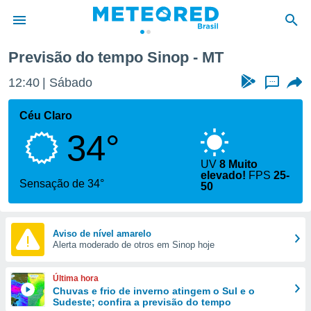
Previsão do tempo Sinop - MT
de
12:40
Sábado
...
 da
tempo.com)
Céu Claro
do por
34°
is para
e as
 fornecidas
UV
8 Muito
elevado!
FPS
25-
 qualidade.
Sensação de 34°
50
r a este
s das
opções:
Aviso de nível amarelo
ookies e
Alerta moderado de otros em Sinop hoje
 forma
Última hora
e digital
Chuvas e frio de inverno atingem o Sul e o
da,
Sudeste; confira a previsão do tempo