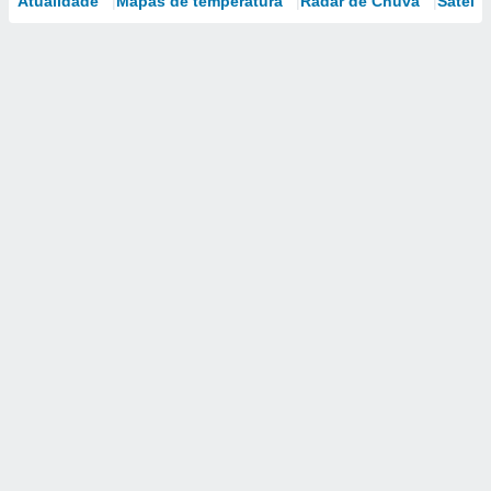
Atualidade
Mapas de temperatura
Radar de Chuva
Satélit