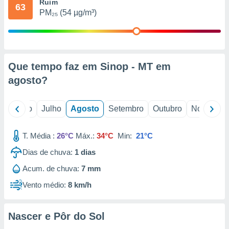
conteúdos.
Ruim
63
PM₂₅ (54 µg/m³)
ção
ão através
de
Que tempo faz em Sinop - MT em
,
 e
agosto
?
dos,
publicidade
o
Junho
Julho
Agosto
Setembro
Outubro
Novembro
s, estudos
a e
mento de
T. Média :
26°C
Máx.:
34°C
Min:
21°C
Dias de chuva:
1
dias
ossos 1199
Acum. de chuva:
7 mm
eiros
Vento médio:
8 km/h
Nascer e Pôr do Sol