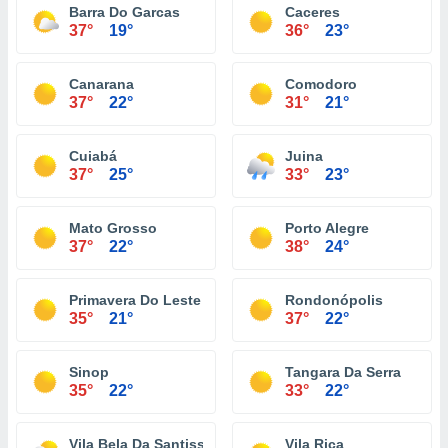
Barra Do Garcas
Caceres
37°
19°
36°
23°
Canarana
Comodoro
37°
22°
31°
21°
Cuiabá
Juina
37°
25°
33°
23°
Mato Grosso
Porto Alegre
37°
22°
38°
24°
Primavera Do Leste
Rondonópolis
35°
21°
37°
22°
Sinop
Tangara Da Serra
35°
22°
33°
22°
Vila Bela Da Santissima Trindade
Vila Rica