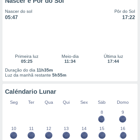
Nascer e Pôr do Sol
Nascer do sol
Pôr do Sol
05:47
17:22
Primeira luz
Meio-dia
Última luz
05:25
11:34
17:44
Duração do dia
11h35m
Luz da manhã restante
5h55m
Caléndario Lunar
Seg
Ter
Qua
Qui
Sex
Sáb
Domo
8
9
10
11
12
13
14
15
16