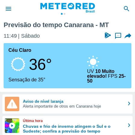
Previsão do tempo Canarana - MT
de
11:49
Sábado
...
 da
tempo.com)
Céu Claro
do por
36°
is para
e as
 fornecidas
UV
10 Muito
elevado!
FPS
25-
 qualidade.
Sensação de 35°
50
r a este
s das
opções:
Aviso de nível laranja
ookies e
Alerta importante de otros em Canarana hoje
 forma
Última hora
e digital
Chuvas e frio de inverno atingem o Sul e o
da,
Sudeste; confira a previsão do tempo