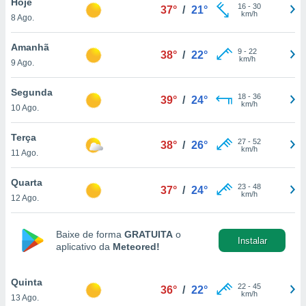
Hoje
para lhe
16
-
30
37°
/
21°
km/h
licidade e
8 Ago.
ados com
Amanhã
9
-
22
38°
/
22°
esmo. Pode
km/h
9 Ago.
ais
s na nossa
Segunda
 Cookies
e
18
-
36
39°
/
24°
km/h
10 Ago.
u
nto a
omento,
Terça
27
-
52
38°
/
26°
 botão
km/h
11 Ago.
de cookies
na parte
Quarta
nossa
23
-
48
37°
/
24°
km/h
12 Ago.
.
IVAMENTE,
Baixe de forma
GRATUITA
o
Instalar
aplicativo da
Meteored!
as
tes a
Quinta
22
-
45
36°
/
22°
km/h
13 Ago.