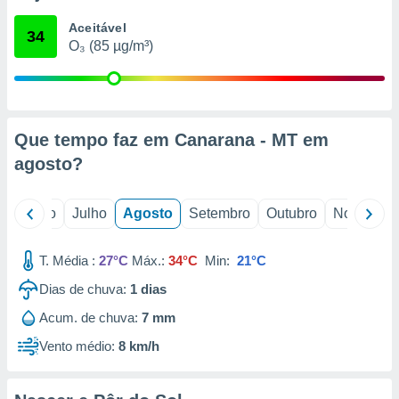
conteúdos.
Aceitável
34
O₃ (85 µg/m³)
ção
ão através
de
,
 e
Que tempo faz em Canarana - MT em
agosto
?
dos,
publicidade
s, estudos
o
Junho
Julho
Agosto
Setembro
Outubro
Novembro
a e
mento de
T. Média :
27°C
Máx.:
34°C
Min:
21°C
ossos 1199
Dias de chuva:
1
dias
eiros
Acum. de chuva:
7 mm
Vento médio:
8 km/h