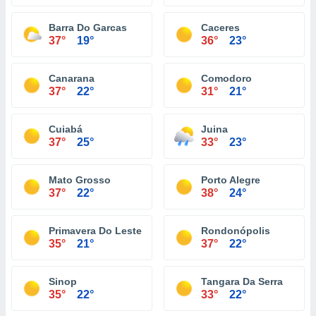
Barra Do Garcas
Caceres
37°
19°
36°
23°
Canarana
Comodoro
37°
22°
31°
21°
Cuiabá
Juina
37°
25°
33°
23°
Mato Grosso
Porto Alegre
37°
22°
38°
24°
Primavera Do Leste
Rondonópolis
35°
21°
37°
22°
Sinop
Tangara Da Serra
35°
22°
33°
22°