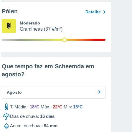
Pólen
Detalhe
Moderado
Gramíneas (37 #/m³)
Que tempo faz em Scheemda em
agosto
?
Agosto
T. Média :
18°C
Máx.:
22°C
Min:
13°C
Dias de chuva:
16
dias
Acum. de chuva:
94 mm