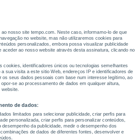
ante
er ao nosso site tempo.com. Neste caso, informamo-lo de que
:
35%
navegação no website, mas não utilizaremos cookies para
nteúdos personalizados, embora possa visualizar publicidade
e aceder ao nosso website através desta assinatura, clicando no
ertas
s cookies, identificadores únicos ou tecnologias semelhantes
 sua visita a este sitio Web, endereços IP e identificadores de
r os seus dados pessoais com base num interesse legítimo, ao
Radar de Chuva
Satélites
Modelos
ou opor-se ao processamento de dados em qualquer altura,
 website.
mento de dados:
egunda
Terça
Quarta
Quinta
dos limitados para selecionar publicidade, criar perfis para
10 Ago.
11 Ago.
12 Ago.
13 Ago.
idade personalizada, criar perfis para personalizar conteúdos,
ir o desempenho da publicidade, medir o desempenho dos
 combinações de dados de diferentes fontes, desenvolver e
eúdos.