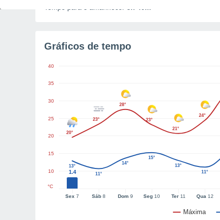
Tempo para o amanhecer
3h 40m
Gráficos de tempo
40
35
30
28°
24°
25
23°
23°
21°
20°
20
15
15°
14°
13°
13°
10
1.4
11°
11°
°C
Sex
7
Sáb
8
Dom
9
Seg
10
Ter
11
Qua
12
Máxima