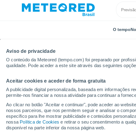
O tempo
No
Aviso de privacidade
O conteúdo da Meteored (tempo.com) foi preparado por profissio
qualidade. Pode aceder a este site através das seguintes opçõe
Aceitar cookies e aceder de forma gratuita
Início
Holanda
Província da Groninga
Scheemd
A publicidade digital personalizada, baseada em informações r
permite-nos financiar a nossa atividade para continuar a fornec
Previsão do tempo Sc
Ao clicar no botão "Aceitar e continuar", pode aceder ao websit
nossos parceiros, que nos permitem seguir e analisar o compo
01:37
Sexta
específico para lhe mostrar publicidade e conteúdos persona
nossa
Política de Cookies
e retirar o seu consentimento a qua
disponível na parte inferior da nossa página web.
Nuvens dispersas