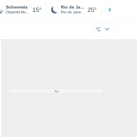
Scheemda
Rio de Janeiro
São Paulo
15°
25°
Oldambt Municipality
Rio de Janeiro
São Paulo
°C