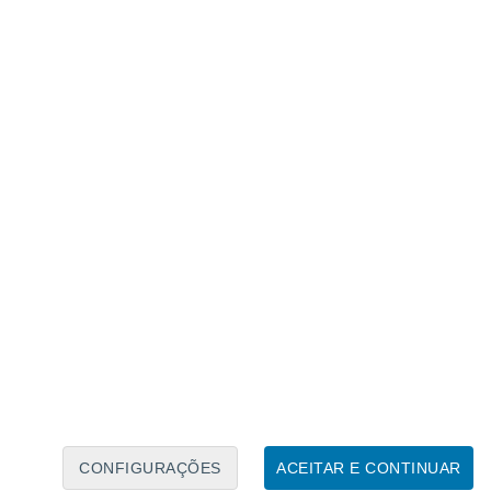
Caléndario Lunar
Seg
Ter
Qua
Qui
Sex
Sáb
Domo
7
8
9
10
11
12
13
14
15
16
17
18
19
20
CONFIGURAÇÕES
ACEITAR E CONTINUAR