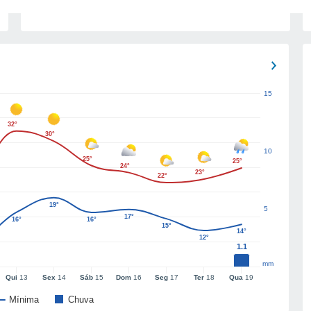
15
32°
30°
10
25°
25°
24°
23°
22°
19°
5
17°
16°
16°
15°
14°
12°
1.1
mm
Qui
13
Sex
14
Sáb
15
Dom
16
Seg
17
Ter
18
Qua
19
Mínima
Chuva