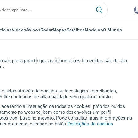
tícias
Vídeos
Avisos
Radar
Mapas
Satélites
Modelos
O Mundo
nais para garantir que as informações fornecidas são de alta
s:
a
ecolhidas através de cookies ou tecnologias semelhantes,
er-lhe conteúdos de alta qualidade sem qualquer custo.
heemda
e aceitando a instalação de todos os cookies, próprios ou dos
rtamento no website, bem como desenvolver um perfil
...
lizados com base no mesmo. Pode consultar mais informações na
lquer momento, clicando no botão
Definições de cookies
Por horas
Céu nublado para as próximas
horas