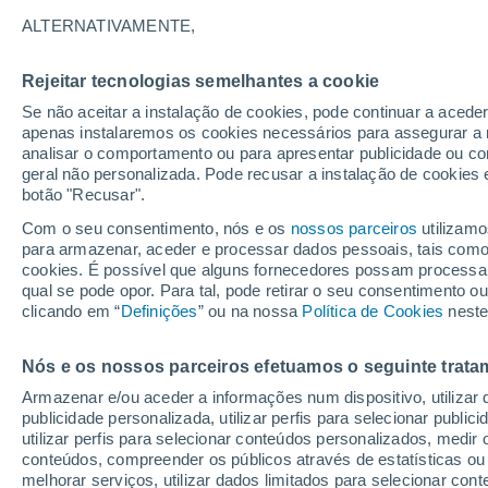
15°
ALTERNATIVAMENTE,
Rejeitar tecnologias semelhantes a cookie
Lua mingu
Se não aceitar a instalação de cookies, pode continuar a aced
Iluminada
Sensação de 15°
apenas instalaremos os cookies necessários para assegurar a 
analisar o comportamento ou para apresentar publicidade ou co
geral não personalizada. Pode recusar a instalação de cookies 
botão "Recusar".
Última hora
Intensa virada do tempo no Centro-Sul traz al
Com o seu consentimento, nós e os
nossos parceiros
utilizamo
de temporais, vendavais e muito frio
para armazenar, aceder e processar dados pessoais, tais como a
cookies. É possível que alguns fornecedores possam processa
O Tempo 1 - 7 Dias
Atualidade
Mapas de nuvens
qual se pode opor. Para tal, pode retirar o seu consentimento 
clicando em “
Definições
” ou na nossa
Política de Cookies
neste
Nós e os nossos parceiros efetuamos o seguinte trata
Amanhã
Domingo
S
Hoje
Armazenar e/ou aceder a informações num dispositivo, utilizar da
8 Ago.
9 Ago.
7 Ago.
publicidade personalizada, utilizar perfis para selecionar public
utilizar perfis para selecionar conteúdos personalizados, med
conteúdos, compreender os públicos através de estatísticas ou
melhorar serviços, utilizar dados limitados para selecionar cont
70%