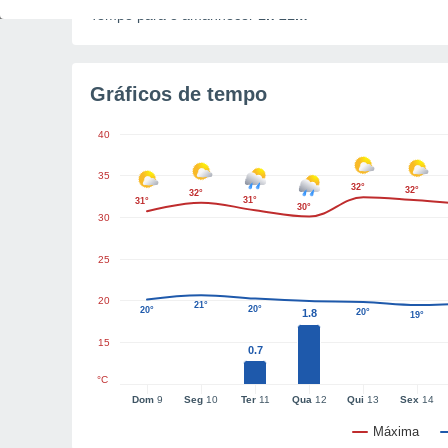
Tempo para o amanhecer
1h 21m
Gráficos de tempo
40
35
32°
32°
32°
31°
31°
30°
30
25
20
21°
20°
20°
1.8
20°
19°
15
0.7
°C
Dom
9
Seg
10
Ter
11
Qua
12
Qui
13
Sex
14
Máxima