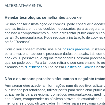
21°
ALTERNATIVAMENTE,
Rejeitar tecnologias semelhantes a cookie
Lua mingu
Se não aceitar a instalação de cookies, pode continuar a aced
Iluminada
Sensação de 21°
apenas instalaremos os cookies necessários para assegurar a 
analisar o comportamento ou para apresentar publicidade ou co
geral não personalizada. Pode recusar a instalação de cookies 
botão "Recusar".
Última hora
Chuvas e frio de inverno atingem o Sul e o
Com o seu consentimento, nós e os
nossos parceiros
utilizamo
Sudeste; confira a previsão do tempo
para armazenar, aceder e processar dados pessoais, tais como a
cookies. É possível que alguns fornecedores possam processa
O Tempo 1 - 7 Dias
Atualidade
Mapas de nuvens
qual se pode opor. Para tal, pode retirar o seu consentimento 
clicando em “
Definições
” ou na nossa
Política de Cookies
neste
Nós e os nossos parceiros efetuamos o seguinte trata
Amanhã
Terça
Hoje
Armazenar e/ou aceder a informações num dispositivo, utilizar da
10 Ago.
11 Ago.
9 Ago.
publicidade personalizada, utilizar perfis para selecionar public
utilizar perfis para selecionar conteúdos personalizados, med
conteúdos, compreender os públicos através de estatísticas ou
melhorar serviços, utilizar dados limitados para selecionar cont
60%