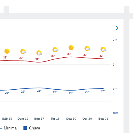
7.5
33°
33°
32°
32°
32°
32°
31°
5
2.5
21°
20°
20°
20°
20°
20°
20°
mm
Sáb
15
Dom
16
Seg
17
Ter
18
Qua
19
Qui
20
Sex
21
Mínima
Chuva