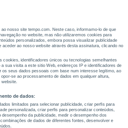
ante
er ao nosso site tempo.com. Neste caso, informamo-lo de que
:
13%
navegação no website, mas não utilizaremos cookies para
nteúdos personalizados, embora possa visualizar publicidade
e aceder ao nosso website através desta assinatura, clicando no
s cookies, identificadores únicos ou tecnologias semelhantes
 sua visita a este sitio Web, endereços IP e identificadores de
r os seus dados pessoais com base num interesse legítimo, ao
Radar de Chuva
Satélites
Modelos
ou opor-se ao processamento de dados em qualquer altura,
 website.
mento de dados:
Quarta
Quinta
Sexta
Sábado
dos limitados para selecionar publicidade, criar perfis para
12 Ago.
13 Ago.
14 Ago.
15 Ago.
idade personalizada, criar perfis para personalizar conteúdos,
ir o desempenho da publicidade, medir o desempenho dos
 combinações de dados de diferentes fontes, desenvolver e
eúdos.
80%