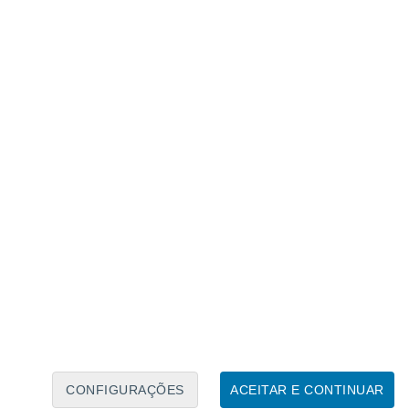
Caléndario Lunar
Seg
Ter
Qua
Qui
Sex
Sáb
Domo
9
10
11
12
13
14
15
16
17
18
19
20
21
22
CONFIGURAÇÕES
ACEITAR E CONTINUAR