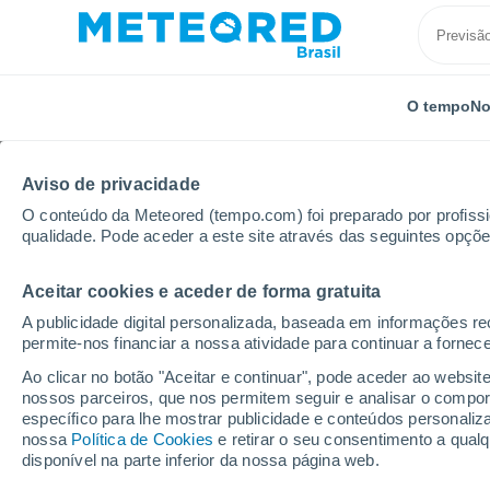
O tempo
No
Aviso de privacidade
O conteúdo da Meteored (tempo.com) foi preparado por profissio
qualidade. Pode aceder a este site através das seguintes opçõe
Aceitar cookies e aceder de forma gratuita
Início
Ceará
Pindoguaba
A publicidade digital personalizada, baseada em informações r
permite-nos financiar a nossa atividade para continuar a fornec
Previsão do tempo Pin
Ao clicar no botão "Aceitar e continuar", pode aceder ao websit
nossos parceiros, que nos permitem seguir e analisar o compo
04:08
Domingo
específico para lhe mostrar publicidade e conteúdos persona
nossa
Política de Cookies
e retirar o seu consentimento a qua
disponível na parte inferior da nossa página web.
Parcialmente nublado