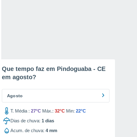
Que tempo faz em Pindoguaba - CE
em
agosto
?
Agosto
T. Média :
27°C
Máx.:
32°C
Min:
22°C
Dias de chuva:
1
dias
Acum. de chuva:
4 mm