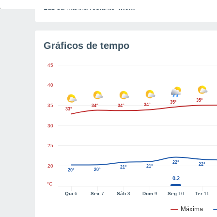
Luz da manhã restante
4h9m
Gráficos de tempo
45
40
35°
35°
34°
35
34°
34°
33°
30
25
22°
22°
20
21°
21°
20°
20°
0.2
°C
Qui
6
Sex
7
Sáb
8
Dom
9
Seg
10
Ter
11
Máxima