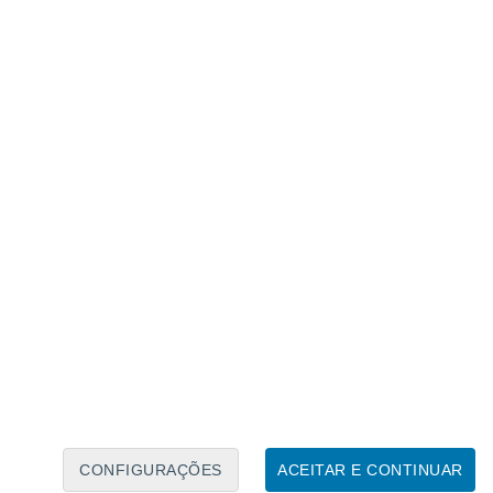
Caléndario Lunar
Seg
Ter
Qua
Qui
Sex
Sáb
Domo
6
7
8
9
10
11
12
13
14
15
16
17
18
19
CONFIGURAÇÕES
ACEITAR E CONTINUAR