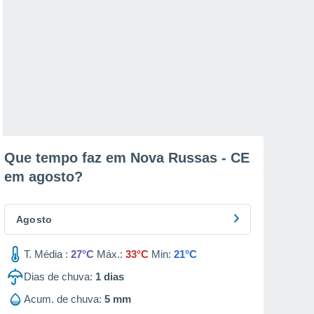
Que tempo faz em Nova Russas - CE
em
agosto
?
Agosto
T. Média :
27°C
Máx.:
33°C
Min:
21°C
Dias de chuva:
1
dias
Acum. de chuva:
5 mm