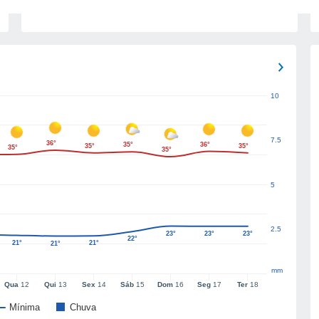
10
7.5
36°
35°
36°
35°
35°
35°
35°
5
2.5
23°
23°
23°
22°
21°
21°
21°
mm
Qua
12
Qui
13
Sex
14
Sáb
15
Dom
16
Seg
17
Ter
18
Mínima
Chuva