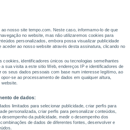
er ao nosso site tempo.com. Neste caso, informamo-lo de que
/h
navegação no website, mas não utilizaremos cookies para
nteúdos personalizados, embora possa visualizar publicidade
e aceder ao nosso website através desta assinatura, clicando no
s cookies, identificadores únicos ou tecnologias semelhantes
 sua visita a este sitio Web, endereços IP e identificadores de
r os seus dados pessoais com base num interesse legítimo, ao
Radar de Chuva
Satélites
Modelos
ou opor-se ao processamento de dados em qualquer altura,
 website.
mento de dados:
omingo
Segunda
Terça
Quarta
dos limitados para selecionar publicidade, criar perfis para
9 Ago.
10 Ago.
11 Ago.
12 Ago.
idade personalizada, criar perfis para personalizar conteúdos,
ir o desempenho da publicidade, medir o desempenho dos
 combinações de dados de diferentes fontes, desenvolver e
eúdos.
50%