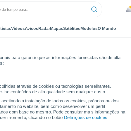
tícias
Vídeos
Avisos
Radar
Mapas
Satélites
Modelos
O Mundo
nais para garantir que as informações fornecidas são de alta
s:
ecolhidas através de cookies ou tecnologias semelhantes,
er-lhe conteúdos de alta qualidade sem qualquer custo.
a Russas - CE
e aceitando a instalação de todos os cookies, próprios ou dos
rtamento no website, bem como desenvolver um perfil
...
lizados com base no mesmo. Pode consultar mais informações na
lquer momento, clicando no botão
Definições de cookies
Por horas
Céu nublado para as próximas
horas