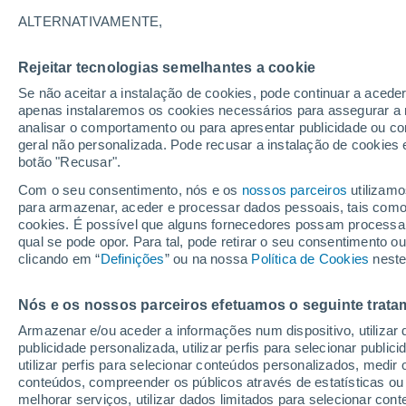
32°
ALTERNATIVAMENTE,
Rejeitar tecnologias semelhantes a cookie
Este
Se não aceitar a instalação de cookies, pode continuar a aced
Sensação de 33°
11
-
27 km
apenas instalaremos os cookies necessários para assegurar a 
analisar o comportamento ou para apresentar publicidade ou co
geral não personalizada. Pode recusar a instalação de cookies 
botão "Recusar".
Última hora
Ciclone bomba se forma nas próximas horas;
Com o seu consentimento, nós e os
nossos parceiros
utilizamo
entenda os riscos para o Sudeste
para armazenar, aceder e processar dados pessoais, tais como a
cookies. É possível que alguns fornecedores possam processa
O Tempo 1 - 7 Dias
Atualidade
Mapas de nuvens
qual se pode opor. Para tal, pode retirar o seu consentimento 
clicando em “
Definições
” ou na nossa
Política de Cookies
neste
Nós e os nossos parceiros efetuamos o seguinte trata
Amanhã
Sábado
D
Hoje
Armazenar e/ou aceder a informações num dispositivo, utilizar da
7 Ago.
8 Ago.
6 Ago.
publicidade personalizada, utilizar perfis para selecionar public
utilizar perfis para selecionar conteúdos personalizados, med
conteúdos, compreender os públicos através de estatísticas ou
melhorar serviços, utilizar dados limitados para selecionar cont