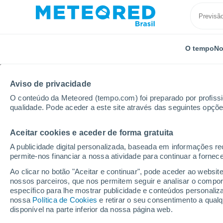
O tempo
No
Aviso de privacidade
O conteúdo da Meteored (tempo.com) foi preparado por profissio
qualidade. Pode aceder a este site através das seguintes opçõe
Aceitar cookies e aceder de forma gratuita
Início
Ceará
Nova Russas
A publicidade digital personalizada, baseada em informações r
permite-nos financiar a nossa atividade para continuar a fornec
Previsão do tempo Nov
Ao clicar no botão "Aceitar e continuar", pode aceder ao websit
nossos parceiros, que nos permitem seguir e analisar o compo
13:58
Quinta
específico para lhe mostrar publicidade e conteúdos persona
nossa
Política de Cookies
e retirar o seu consentimento a qua
disponível na parte inferior da nossa página web.
Parcialmente nublado