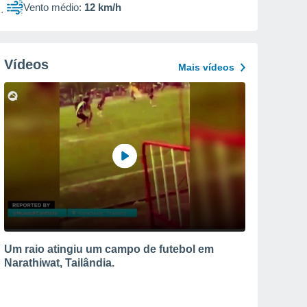
Vento médio:
12 km/h
Vídeos
Mais vídeos
Um raio atingiu um campo de futebol em
Narathiwat, Tailândia.