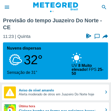
Previsão do tempo Juazeiro Do Norte -
CE
de
 da
11:23
Quinta
...
tempo.com)
do por
Nuvens dispersas
is para
e as
32°
 fornecidas
 qualidade.
UV
8 Muito
r a este
elevado!
FPS
25-
Sensação de 31°
s das
50
opções:
ookies e
Aviso de nível amarelo
 forma
Alerta moderado de otros em Juazeiro Do Norte hoje
e digital
Última hora
da,
Ciclone bomba se forma nas próximas horas;