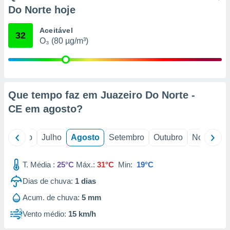
conteúdos.
Do Norte hoje
ção
Aceitável
32
O₃ (80 µg/m³)
ão através
de
,
 e
Que tempo faz em Juazeiro Do Norte -
dos,
publicidade
CE em
agosto
?
s, estudos
a e
mento de
o
Junho
Julho
Agosto
Setembro
Outubro
Novembro
ossos 1199
T. Média :
25°C
Máx.:
31°C
Min:
19°C
eiros
Dias de chuva:
1
dias
Acum. de chuva:
5 mm
Vento médio:
15 km/h