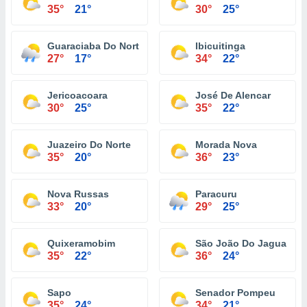
35°
21°
30°
25°
Guaraciaba Do Norte
Ibicuitinga
27°
17°
34°
22°
Jericoacoara
José De Alencar
30°
25°
35°
22°
Juazeiro Do Norte
Morada Nova
35°
20°
36°
23°
Nova Russas
Paracuru
33°
20°
29°
25°
Quixeramobim
São João Do Jaguaribe
35°
22°
36°
24°
Sapo
Senador Pompeu
35°
24°
34°
21°