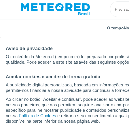
O tempo
No
TODOS
ATUALIDADE
CIÊNCIA
PREVISÃO
ASTRON
Aviso de privacidade
O conteúdo da Meteored (tempo.com) foi preparado por profissio
qualidade. Pode aceder a este site através das seguintes opçõe
Aceitar cookies e aceder de forma gratuita
A publicidade digital personalizada, baseada em informações r
permite-nos financiar a nossa atividade para continuar a fornec
Início
Notícias
Previsão
Uma sequência de frente
Ao clicar no botão "Aceitar e continuar", pode aceder ao websit
nossos parceiros, que nos permitem seguir e analisar o compo
específico para lhe mostrar publicidade e conteúdos persona
Uma sequência de frent
nossa
Política de Cookies
e retirar o seu consentimento a qua
disponível na parte inferior da nossa página web.
até o fim de maio; con