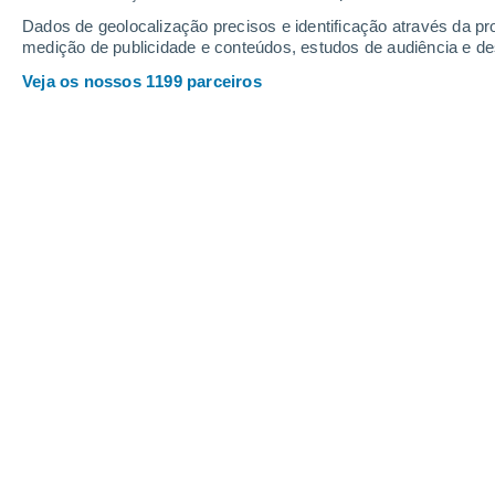
Dados de geolocalização precisos e identificação através da pr
medição de publicidade e conteúdos, estudos de audiência e d
Veja os nossos 1199 parceiros
Sistema frontal atua entre o Uruguai e a Argentina nesta
Ana Maria Pereira
16/05
Nunes
Apesar da
tendência
do clima na seg
marcada por uma
predominância
de
acima da média
em boa parte do país
passagem de frentes frias
.
Na verdade, o cenário não será compl