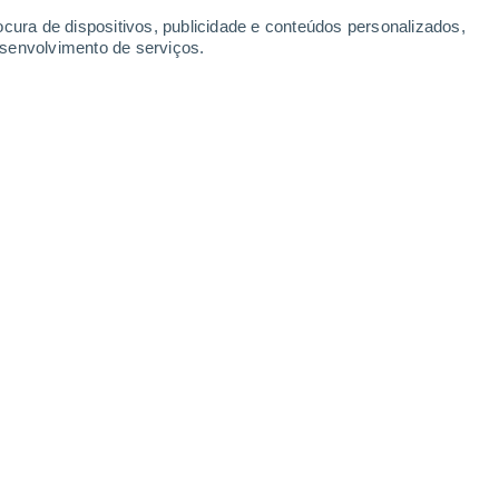
ocura de dispositivos, publicidade e conteúdos personalizados,
esenvolvimento de serviços.
 sexta-feira, mas não consegue avançar para o RS.
/2025 11:00
4 min
unda quinzena do mês de maio estar
chuvas abaixo
do normal e
temperaturas
, isso não quer dizer que não
teremos a
etamente estável e os modelos