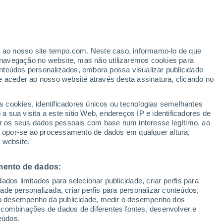
erva uma sequência de frentes frias para
 mais secos e quentes que o normal.
a quinzena de maio
er ao nosso site tempo.com. Neste caso, informamo-lo de que
navegação no website, mas não utilizaremos cookies para
nteúdos personalizados, embora possa visualizar publicidade
e aceder ao nosso website através desta assinatura, clicando no
s cookies, identificadores únicos ou tecnologias semelhantes
 sua visita a este sitio Web, endereços IP e identificadores de
r os seus dados pessoais com base num interesse legítimo, ao
ou opor-se ao processamento de dados em qualquer altura,
 website.
mento de dados:
dos limitados para selecionar publicidade, criar perfis para
idade personalizada, criar perfis para personalizar conteúdos,
ir o desempenho da publicidade, medir o desempenho dos
 combinações de dados de diferentes fontes, desenvolver e
eúdos.