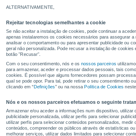
ALTERNATIVAMENTE,
A segunda quinzena de maio ainda res
o Brasil, apesar da tendência de dias
Rejeitar tecnologias semelhantes a cookie
Mais informações:
Como será o clima na segund
Se não aceitar a instalação de cookies, pode continuar a aced
apenas instalaremos os cookies necessários para assegurar a 
analisar o comportamento ou para apresentar publicidade ou co
geral não personalizada. Pode recusar a instalação de cookies 
botão "Recusar".
Com o seu consentimento, nós e os
nossos parceiros
utilizamo
para armazenar, aceder e processar dados pessoais, tais como a
cookies. É possível que alguns fornecedores possam processa
qual se pode opor. Para tal, pode retirar o seu consentimento 
clicando em “
Definições
” ou na nossa
Política de Cookies
neste
Nós e os nossos parceiros efetuamos o seguinte trata
Armazenar e/ou aceder a informações num dispositivo, utilizar da
publicidade personalizada, utilizar perfis para selecionar public
utilizar perfis para selecionar conteúdos personalizados, med
conteúdos, compreender os públicos através de estatísticas ou
melhorar serviços, utilizar dados limitados para selecionar cont