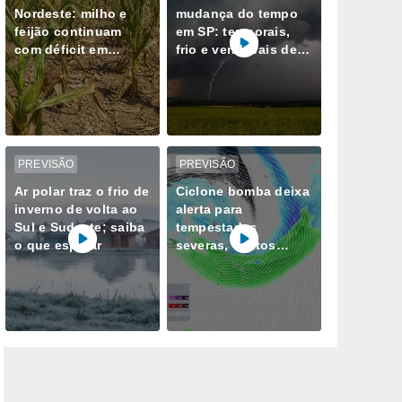
Nordeste: milho e
mudança do tempo
feijão continuam
em SP: temporais,
com déficit em
frio e vendavais de
Sergipe, Bahia e
100 km/h
Alagoas
PREVISÃO
PREVISÃO
Ar polar traz o frio de
Ciclone bomba deixa
inverno de volta ao
alerta para
Sul e Sudeste; saiba
tempestades
o que esperar
severas, ventos
fortes e granizo na
Região Sul