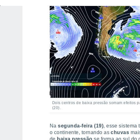
Dois centros de baixa pressão somam efeitos par
(20).
Na
segunda-feira (19)
, esse sistema 
o continente, tornando as
chuvas
mai
de
baixa pressão
se forma ao sul do