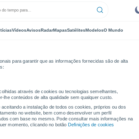
tícias
Vídeos
Avisos
Radar
Mapas
Satélites
Modelos
O Mundo
OMIA
PLANTAS
LAZER
nais para garantir que as informações fornecidas são de alta
s:
ecolhidas através de cookies ou tecnologias semelhantes,
er-lhe conteúdos de alta qualidade sem qualquer custo.
s frias atinge o Brasil até o fim de maio; confira os detalhes
e aceitando a instalação de todos os cookies, próprios ou dos
rtamento no website, bem como desenvolver um perfil
lizados com base no mesmo. Pode consultar mais informações na
es frias atinge o Brasil
lquer momento, clicando no botão
Definições de cookies
fira os detalhes