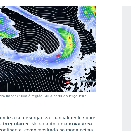
a trazer chuva à região Sul a partir da terça-feira
tende a se desorganizar parcialmente sobre
s
irregulares
. No entanto, uma
nova área
 continente, como mostrado no mapa acima.