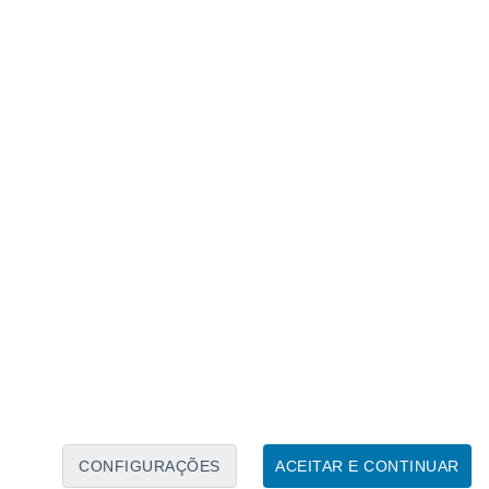
serão:
mpestades isoladas
e os
maiores
omingo (18) estão previstos para ocorrer na
rno de 30 mm.
CONFIGURAÇÕES
ACEITAR E CONTINUAR