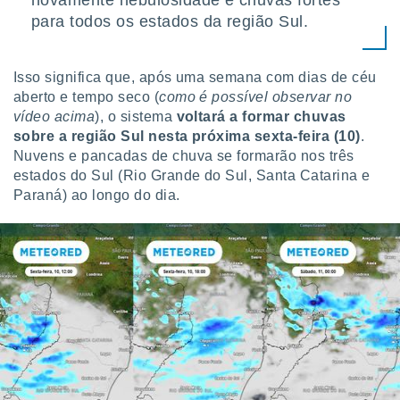
novamente nebulosidade e chuvas fortes
tar a
para todos os estados da região Sul.
de cookies,
uar a
osso site
 Neste
Isso significa que, após uma semana com dias de céu
mamo-lo de
aberto e tempo seco (
como é possível observar no
vídeo acima
), o sistema
voltará a formar chuvas
s os
sobre a região Sul nesta próxima sexta-feira (10)
.
cessários
Nuvens e pancadas de chuva se formarão nos três
rar a
no website,
estados do Sul (Rio Grande do Sul, Santa Catarina e
ilizaremos
Paraná) ao longo do dia.
a analisar o
nto ou
ntar
 ou
dos,
ssa
ublicidade
ada. Pode
nstalação de
ceder ao