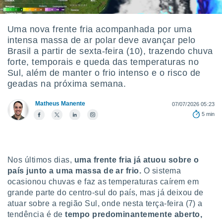
m
 recolhidas
cookies ou
Uma nova frente fria acompanhada por uma
intensa massa de ar polar deve avançar pelo
, permite-
ar a nossa
Brasil a partir de sexta-feira (10), trazendo chuva
ara
forte, temporais e queda das temperaturas no
ACEITAR
 fornecer-
Sul, além de manter o frio intenso e o risco de
E
os de alta
geadas na próxima semana.
CONTINUAR
sem
sto.
Matheus Manente
07/07/2026 05:23
CONFIGURAÇÕES
o botão
5 min
ontinuar",
r ao
itando a
de todos os
óprios ou
Nos últimos dias,
uma frente fria já atuou sobre o
parceiros,
país junto a uma massa de ar frio.
O sistema
rmitem
ocasionou chuvas e faz as temperaturas caírem em
lisar o
grande parte do centro-sul do país, mas já deixou de
nto no
atuar sobre a região Sul, onde nesta terça-feira (7) a
em como
tendência é de
tempo predominantemente aberto,
 um perfil