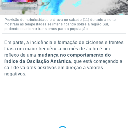
conteúdos.
ção
Previsão de nebulosidade e chuva no sábado (11) durante a noite
mostram as tempestades se intensificando sobre a região Sul,
ão através
podendo ocasionar transtornos para a população.
de
,
 e
Em parte, a incidência e formação de ciclones e frentes
frias com maior frequência no mês de Julho é um
dos,
reflexo de uma
mudança no comportamento do
publicidade
índice da Oscilação Antártica
, que está começando a
s, estudos
cair de valores positivos em direção a valores
a e
negativos.
mento de
ossos 1199
eiros