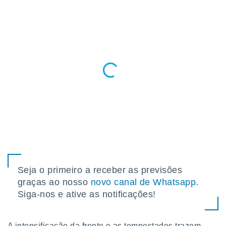
o qual se
ara tal,
 o seu
to ou opor-
essamento
m qualquer
ando em “
 ou na
 Cookies
te.
 nossos
s o
o de
Seja o primeiro a receber as previsões
graças ao nosso
novo canal de Whatsapp
.
e/ou aceder
Siga-nos e ative as notificações!
ões num
utilizar
ados para
publicidade,
A intensificação da frente e as tempestades trazem