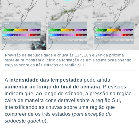
ite através
atura,
 botão
nto, nós e
arceiros
cookies,
ores únicos
Previsão de nebulosidade e chuva às 12h, 18h e 24h da próxima
sexta-feira mostram o início da formação de um sistema ocasionando
ias
chuvas sobre os três estados da região Sul.
s para
 aceder e
dados
A
intensidade das tempestades
pode ainda
ais como a
aumentar ao longo do final de semana
. Previsões
 este sitio
indicam que, ao longo do sábado, a pressão na região
eços IP e
cairá de maneira considerável sobre a região Sul,
ores de
intensificando as chuvas sobre uma região que
possível
compreende os três estados (
com exceção do
es possam
sudoeste gaúcho
).
os seus
oais com
nteresse