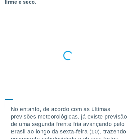
firme e seco.
para lhe
licidade e
ados com
esmo. Pode
ais
s na nossa
 Cookies
e
u
nto a
omento,
 botão
de cookies
na parte
nossa
.
IVAMENTE,
No entanto, de acordo com as últimas
previsões meteorológicas, já existe previsão
as
de uma segunda frente fria avançando pelo
tes a
Brasil ao longo da sexta-feira (10), trazendo