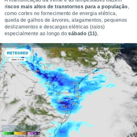
 para
r
iscos mais altos de transtornos para a população
,
como cortes no fornecimento de energia elétrica,
a, utilizar
queda de galhos de árvores, alagamentos, pequenos
selecionar
deslizamentos e descargas elétricas (raios)
a, criar
especialmente ao longo do
sábado (11).
personalizar
tilizar
selecionar
dos, medir
nho da
, medir o
o dos
r os
ravés de
s ou
s de dados
es fontes,
 e melhorar
ilizar dados
ara