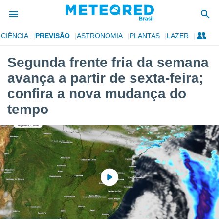
CIÊNCIA
PREVISÃO
ASTRONOMIA
PLANTAS
LAZER
de
Segunda frente fria da semana
 da
avança a partir de sexta-feira;
tempo.com)
do por
confira a nova mudança do
is para
tempo
e as
 fornecidas
 qualidade.
r a este
s das
opções:
ookies e
 forma
e digital
da,