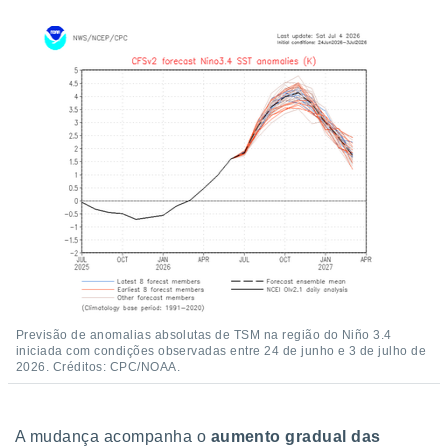
tar a
de cookies,
uar a
osso site
 Neste
mamo-lo de
s os
cessários
rar a
no website,
ilizaremos
a analisar o
nto ou
ntar
 ou
dos,
Previsão de anomalias absolutas de TSM na região do Niño 3.4
ssa
iniciada com condições observadas entre 24 de junho e 3 de julho de
ublicidade
2026. Créditos: CPC/NOAA.
ada. Pode
nstalação de
A mudança acompanha o
aumento gradual das
ceder ao