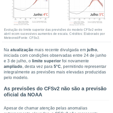
conteúdos.
ção
ão através
de
Evolução do limite superior das previsões do modelo CFSv2 entre
,
abril ecom sucessivos aumentos de escala. Créditos: Elaborado por
 e
Meteored/Fonte: CFSv2.
dos,
Na
atualização
mais recente divulgada em
julho
,
publicidade
iniciada com condições observadas entre 24 de junho
s, estudos
e 3 de julho, o
limite superior
foi novamente
a e
mento de
ampliado
, desta vez para
5°C
, permitindo representar
integralmente as previsões mais elevadas produzidas
pelo modelo.
ossos 1199
eiros
As previsões do CFSv2 não são a previsão
oficial da NOAA
Apesar de chamar atenção pelas anomalias