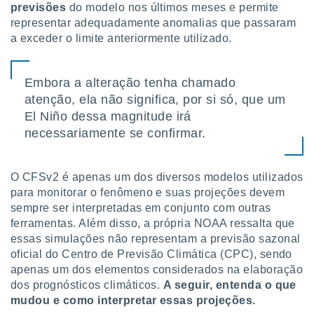
previsões
do modelo nos últimos meses e permite
ite através
representar adequadamente anomalias que passaram
atura,
 botão
a exceder o limite anteriormente utilizado.
Embora a alteração tenha chamado
nto, nós e
arceiros
atenção, ela não significa, por si só, que um
cookies,
El Niño dessa magnitude irá
ores únicos
necessariamente se confirmar.
ias
s para
 aceder e
O CFSv2 é apenas um dos diversos modelos utilizados
dados
ais como a
para monitorar o fenômeno e suas projeções devem
 este sitio
sempre ser interpretadas em conjunto com outras
eços IP e
ferramentas. Além disso, a própria NOAA ressalta que
ores de
essas simulações não representam a previsão sazonal
possível
oficial do Centro de Previsão Climática (CPC), sendo
apenas um dos elementos considerados na elaboração
es possam
os seus
dos prognósticos climáticos.
A seguir, entenda o que
oais com
mudou e como interpretar essas projeções.
nteresse