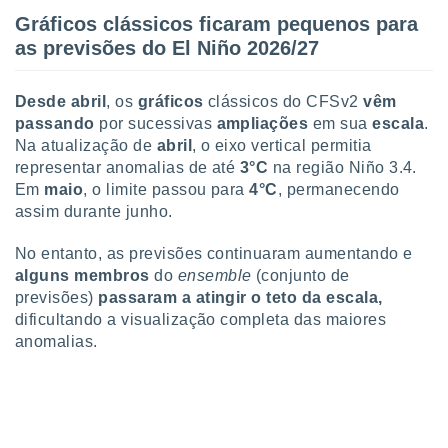
o qual se
Gráficos clássicos ficaram pequenos para
ara tal,
as previsões do El Niño 2026/27
 o seu
to ou opor-
essamento
Desde abril
, os
gráficos
clássicos do CFSv2
vêm
m qualquer
passando
por sucessivas
ampliações
em sua
escala
.
ando em “
Na atualização de
abril
, o eixo vertical permitia
 ou na
representar anomalias de até
3°C
na região Niño 3.4.
 Cookies
Em
maio
, o limite passou para
4°C
, permanecendo
te.
assim durante junho.
 nossos
No entanto, as previsões continuaram aumentando e
alguns membros
do
ensemble
(conjunto de
s o
previsões)
passaram a atingir
o teto da escala,
dificultando a visualização completa das maiores
o de
anomalias.
e/ou aceder
ões num
utilizar
ados para
publicidade,