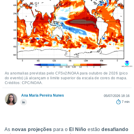
m
 recolhidas
cookies ou
, permite-
ar a nossa
ara
ACEITAR
 fornecer-
E
os de alta
CONTINUAR
sem
sto.
CONFIGURAÇÕES
o botão
ontinuar",
As anomalias previstas pelo CFSv2/NOAA para outubro de 2026 (pico
do evento) já alcançam o limite superior da escala de cores do mapa.
r ao
Créditos: CPC/NOAA.
itando a
de todos os
Ana Maria Pereira Nunes
óprios ou
05/07/2026 18:16
parceiros,
7 min
rmitem
lisar o
nto no
em como
As
novas projeções
para o
El Niño
estão
desafiando
 um perfil