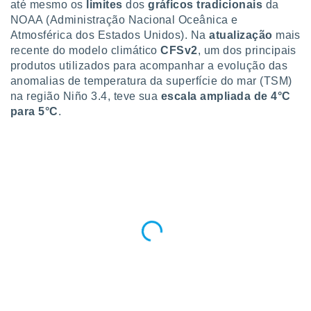
até mesmo os
limites
dos
gráficos tradicionais
da
para lhe
licidade e
NOAA (Administração Nacional Oceânica e
Atmosférica dos Estados Unidos). Na
atualização
mais
ados com
recente do modelo climático
CFSv2
, um dos principais
esmo. Pode
produtos utilizados para acompanhar a evolução das
ais
anomalias de temperatura da superfície do mar (TSM)
s na nossa
na região Niño 3.4, teve sua
escala ampliada de 4°C
 Cookies
e
u
para 5°C
.
nto a
omento,
 botão
de cookies
na parte
nossa
.
IVAMENTE,
as
tes a