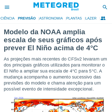
CIÊNCIA
PREVISÃO
ASTRONOMIA
PLANTAS
LAZER
de
Modelo da NOAA amplia
 da
escala de seus gráficos após
tempo.com)
do por
prever El Niño acima de 4°C
is para
e as
As projeções mais recentes do CFSv2 levaram um
 fornecidas
 qualidade.
dos principais gráficos utilizados para monitorar o
r a este
El Niño a ampliar sua escala de 4°C para 5°C. A
s das
mudança acompanha o aumento sucessivo das
opções:
previsões do modelo e chama atenção para um
ookies e
possível evento de intensidade excepcional.
 forma
e digital
da,