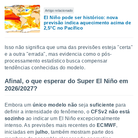
Artigo relacionado
El Niño pode ser histórico: nova
previsão indica aquecimento acima de
2,5°C no Pacífico
Isso não significa que uma das previsões esteja "certa"
e a outra "errada", mas evidencia como o pós-
processamento estatístico busca compensar
tendências conhecidas do modelo.
Afinal, o que esperar do Super El Niño em
2026/2027?
Embora um
único model
o
não
seja
suficiente
para
definir a intensidade do fenômeno, o
CFSv2 não está
sozinho
ao indicar um El Niño excepcionalmente
intenso. As previsões mais recentes do
ECMWF
,
iniciadas em
julho
, também mostram parte dos