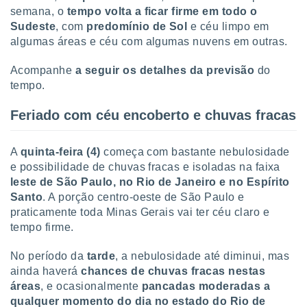
tar a
semana, o
tempo volta a ficar firme em todo o
de cookies,
Sudeste
, com
predomínio de Sol
e céu limpo em
uar a
algumas áreas e céu com algumas nuvens em outras.
osso site
 Neste
mamo-lo de
Acompanhe
a seguir os detalhes da previsão
do
tempo.
s os
cessários
Feriado com céu encoberto e chuvas fracas
rar a
no website,
ilizaremos
A
quinta-feira (4)
começa com bastante nebulosidade
a analisar o
e possibilidade de chuvas fracas e isoladas na faixa
nto ou
leste de São Paulo, no Rio de Janeiro e no Espírito
ntar
Santo
. A porção centro-oeste de São Paulo e
 ou
praticamente toda Minas Gerais vai ter céu claro e
dos,
tempo firme.
ssa
ublicidade
No período da
tarde
, a nebulosidade até diminui, mas
ainda haverá
chances de chuvas fracas nestas
ada. Pode
áreas
, e ocasionalmente
pancadas moderadas a
nstalação de
qualquer momento do dia no estado do Rio de
ceder ao