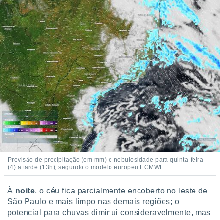
o qual se
ara tal,
 o seu
to ou opor-
essamento
m qualquer
ando em “
 ou na
 Cookies
te.
 nossos
s o
o de
Previsão de precipitação (em mm) e nebulosidade para quinta-feira
(4) à tarde (13h), segundo o modelo europeu ECMWF.
e/ou aceder
ões num
À
noite
, o céu fica parcialmente encoberto no leste de
utilizar
São Paulo e mais limpo nas demais regiões; o
ados para
potencial para chuvas diminui consideravelmente, mas
publicidade,