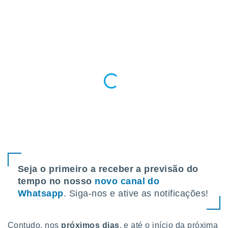
para lhe
licidade e
ados com
esmo. Pode
ais
s na nossa
 Cookies
e
u
nto a
omento,
 botão
de cookies
na parte
nossa
.
Seja o primeiro a receber a previsão do
IVAMENTE,
tempo no nosso
novo canal do
Whatsapp
. Siga-nos e ative as notificações!
as
tes a
Contudo, nos
próximos dias
, e até o início da próxima