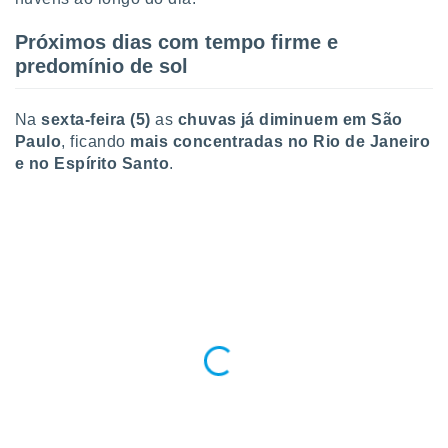
conteúdos.
Próximos dias com tempo firme e
ção
predomínio de sol
ão através
de
Na
sexta-feira (5)
as
chuvas já diminuem em São
,
Paulo
, ficando
mais concentradas no Rio de Janeiro
 e
e no Espírito Santo
.
dos,
publicidade
s, estudos
a e
mento de
ossos 1199
eiros