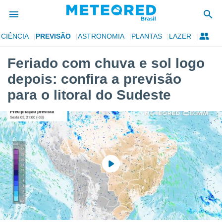
CIÊNCIA
PREVISÃO
ASTRONOMIA
PLANTAS
LAZER
de
Feriado com chuva e sol logo
 da
depois: confira a previsão
tempo.com)
do por
para o litoral do Sudeste
is para
e as
 fornecidas
 qualidade.
r a este
s das
opções:
ookies e
 forma
e digital
da,