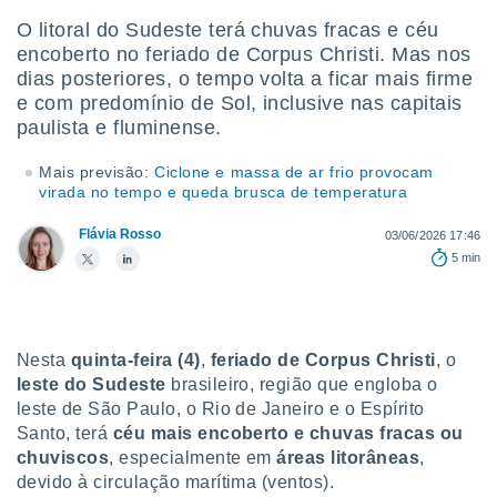
m
 recolhidas
O litoral do Sudeste terá chuvas fracas e céu
cookies ou
encoberto no feriado de Corpus Christi. Mas nos
dias posteriores, o tempo volta a ficar mais firme
, permite-
e com predomínio de Sol, inclusive nas capitais
ar a nossa
paulista e fluminense.
ara
ACEITAR
 fornecer-
E
Mais previsão:
Ciclone e massa de ar frio provocam
os de alta
CONTINUAR
virada no tempo e queda brusca de temperatura
sem
sto.
Flávia Rosso
03/06/2026 17:46
CONFIGURAÇÕES
o botão
5 min
ontinuar",
r ao
itando a
de todos os
óprios ou
Nesta
quinta-feira (4)
,
feriado de Corpus Christi
, o
parceiros,
leste do Sudeste
brasileiro, região que engloba o
rmitem
leste de São Paulo, o Rio de Janeiro e o Espírito
lisar o
Santo, terá
céu mais encoberto e chuvas fracas ou
nto no
chuviscos
, especialmente em
áreas litorâneas
,
em como
devido à circulação marítima (ventos).
 um perfil