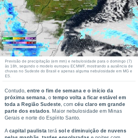
Previsão de precipitação (em mm) e nebulosidade para o domingo (7)
às 18h, segundo o modelo europeu ECMWF, mostrando a ausência de
chuvas no Sudeste do Brasil e apenas alguma nebulosidade em MG e
ES.
Contudo,
entre o fim de semana e o início da
próxima semana
, o
tempo volta a ficar estável em
toda a Região Sudeste
, com
céu claro em grande
parte dos estados
. Maior nebulosidade em Minas
Gerais e norte do Espírito Santo.
A
capital paulista
terá
sol e diminuição de nuvens
pelas manhãs
,
tardes ensolaradas
e noites com