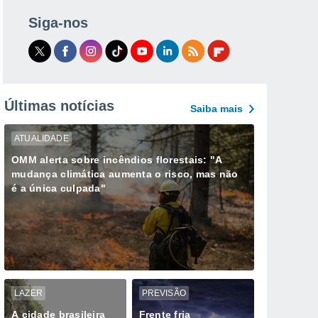
Siga-nos
Últimas notícias
Saiba mais
ATUALIDADE
OMM alerta sobre incêndios florestais: "A
mudança climática aumenta o risco, mas não
é a única culpada"
LAZER
PREVISÃO
A cidade brasileira
Frente fria