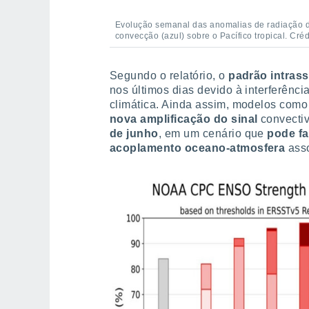
Evolução semanal das anomalias de radiação d
convecção (azul) sobre o Pacífico tropical. Cr
Segundo o relatório, o
padrão intras
nos últimos dias devido à interferênci
climática. Ainda assim, modelos co
nova amplificação do sinal
convecti
de junho
, em um cenário que
pode f
acoplamento
oceano-atmosfera
asso