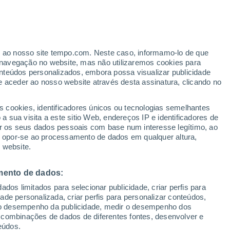
de temperatura da superfície do mar do
ões climáticas internacionais reforçam os
er ao nosso site tempo.com. Neste caso, informamo-lo de que
navegação no website, mas não utilizaremos cookies para
iño muito intenso nos próximos meses.
nteúdos personalizados, embora possa visualizar publicidade
e aceder ao nosso website através desta assinatura, clicando no
remas de 2024 podem se repetir no Rio Grande do Sul?
s cookies, identificadores únicos ou tecnologias semelhantes
 sua visita a este sitio Web, endereços IP e identificadores de
r os seus dados pessoais com base num interesse legítimo, ao
ou opor-se ao processamento de dados em qualquer altura,
 website.
mento de dados:
dos limitados para selecionar publicidade, criar perfis para
idade personalizada, criar perfis para personalizar conteúdos,
ir o desempenho da publicidade, medir o desempenho dos
 combinações de dados de diferentes fontes, desenvolver e
eúdos.