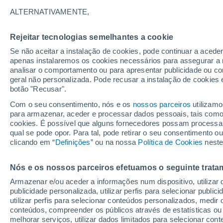
muito forte
ALTERNATIVAMENTE,
Atualizações recentes das condições 
Rejeitar tecnologias semelhantes a cookie
Oceano Pacífico Tropical e das projeç
Se não aceitar a instalação de cookies, pode continuar a aced
apenas instalaremos os cookies necessários para assegurar a 
sinais de desenvolvimento de um El N
analisar o comportamento ou para apresentar publicidade ou co
geral não personalizada. Pode recusar a instalação de cookies 
Mais informações:
Super El Niño: as chuvas ext
botão "Recusar".
Com o seu consentimento, nós e os
nossos parceiros
utilizamo
para armazenar, aceder e processar dados pessoais, tais como a
cookies. É possível que alguns fornecedores possam processa
qual se pode opor. Para tal, pode retirar o seu consentimento 
clicando em “
Definições
” ou na nossa
Política de Cookies
neste
Nós e os nossos parceiros efetuamos o seguinte trata
Armazenar e/ou aceder a informações num dispositivo, utilizar da
publicidade personalizada, utilizar perfis para selecionar public
utilizar perfis para selecionar conteúdos personalizados, med
conteúdos, compreender os públicos através de estatísticas ou
melhorar serviços, utilizar dados limitados para selecionar cont