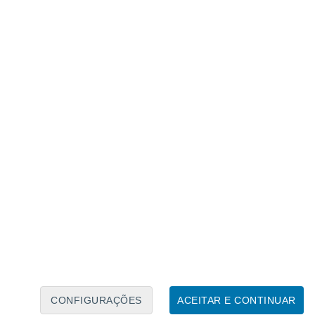
026. Créditos: Elaborado por Meteored/Fonte:
nais atmosféricos
sobre o Pacífico tropical
. Na mais recente análise da Oscilação
ou que
áreas de convecção
reforçada
cionadas
ao aumento da TSM
no Pacífico
CONFIGURAÇÕES
ACEITAR E CONTINUAR