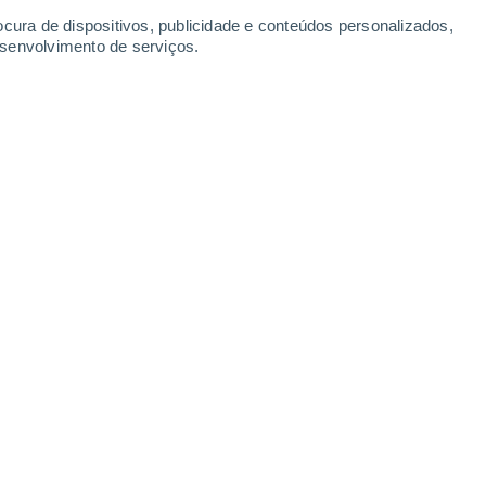
ocura de dispositivos, publicidade e conteúdos personalizados,
esenvolvimento de serviços.
 de maio de 2026 mostra o Pacífico tropical praticamente todo
/2026 14:35
6 min
 Pacífico tropical
, a
consolidação
do
El
principal
região de monitoramento
do
já apresenta
anomalias de +0,4°C
na