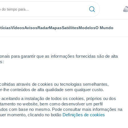
tícias
Vídeos
Avisos
Radar
Mapas
Satélites
Modelos
O Mundo
OMIA
PLANTAS
LAZER
nais para garantir que as informações fornecidas são de alta
s:
ecolhidas através de cookies ou tecnologias semelhantes,
er-lhe conteúdos de alta qualidade sem qualquer custo.
eno chega nas próximas semanas com 70% de chance de ser forte e mui
e aceitando a instalação de todos os cookies, próprios ou dos
rtamento no website, bem como desenvolver um perfil
lizados com base no mesmo. Pode consultar mais informações na
meno chega nas próximas
lquer momento, clicando no botão
Definições de cookies
hance de ser forte e