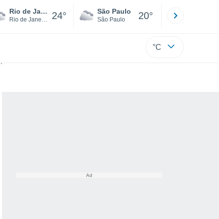
Rio de Janeiro
São Paulo
Boa Vista
24°
20°
Rio de Janeiro
São Paulo
Roraima
°C
to forte