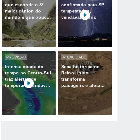
que esconde o 8º
confirmada para SP:
maior cânion do
tempestades,
mundo e que poucos
vendavais e frio
conhecem; descubra
onde fica
PREVISÃO
ATUALIDADE
Intensa virada do
Seca histórica no
tempo no Centro-Sul
Reino Unido
traz alertas de
transforma
temporais, vendavais
paisagens e afeta
e muito frio
milhões de pessoas