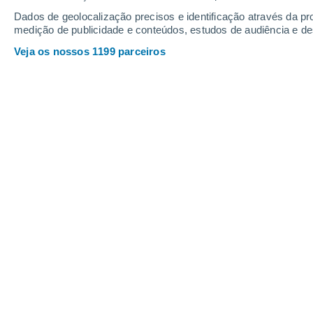
Dados de geolocalização precisos e identificação através da pr
medição de publicidade e conteúdos, estudos de audiência e d
Veja os nossos 1199 parceiros
A anomalia de temperatura da superfície do mar no dia 12
aquecido. Créditos: NOAA Coral Reef.
Ana Maria Pereira
14/05
Nunes
Com o rápido
aquecimento do Oceano
Niño
está cada vez
mais próxima
. A 
fenômeno, conhecida como Niño 3.4, 