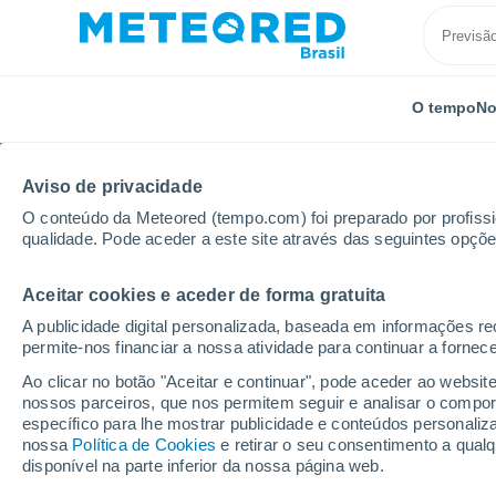
O tempo
No
TODOS
ATUALIDADE
CIÊNCIA
PREVISÃO
ASTRON
Aviso de privacidade
O conteúdo da Meteored (tempo.com) foi preparado por profissio
qualidade. Pode aceder a este site através das seguintes opçõe
Aceitar cookies e aceder de forma gratuita
A publicidade digital personalizada, baseada em informações r
permite-nos financiar a nossa atividade para continuar a fornec
Início
Notícias
Previsão
El Niño à vista: fenôm
Ao clicar no botão "Aceitar e continuar", pode aceder ao websit
nossos parceiros, que nos permitem seguir e analisar o compo
específico para lhe mostrar publicidade e conteúdos persona
El Niño à vista: fenô
nossa
Política de Cookies
e retirar o seu consentimento a qua
disponível na parte inferior da nossa página web.
semanas com 70% de c