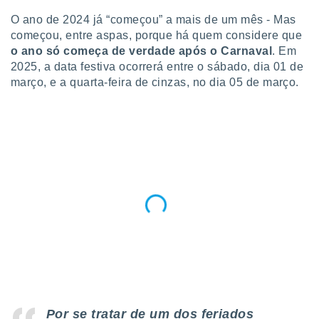
para lhe
licidade e
O ano de 2024 já “começou” a mais de um mês - Mas
começou, entre aspas, porque há quem considere que
ados com
o ano só começa de verdade após o Carnaval
. Em
esmo. Pode
2025, a data festiva ocorrerá entre o sábado, dia 01 de
ais
março, e a quarta-feira de cinzas, no dia 05 de março.
s na nossa
 Cookies
e
u
nto a
omento,
 botão
de cookies
na parte
nossa
.
IVAMENTE,
as
tes a
Por se tratar de um dos feriados