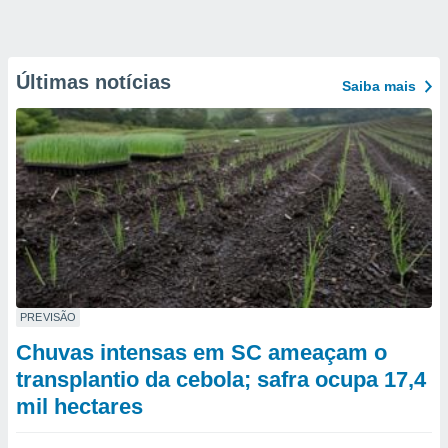
Últimas notícias
Saiba mais
PREVISÃO
Chuvas intensas em SC ameaçam o
transplantio da cebola; safra ocupa 17,4
mil hectares