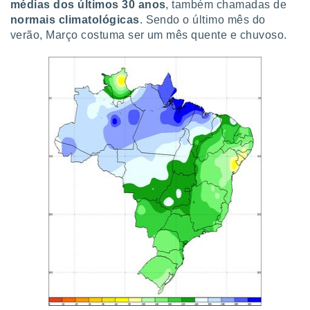
médias dos últimos 30 anos
, também chamadas de
ite através
normais climatológicas
. Sendo o último mês do
atura,
verão, Março costuma ser um mês quente e chuvoso.
 botão
nto, nós e
arceiros
cookies,
ores únicos
ias
s para
 aceder e
dados
ais como a
 este sitio
eços IP e
ores de
possível
es possam
os seus
oais com
nteresse