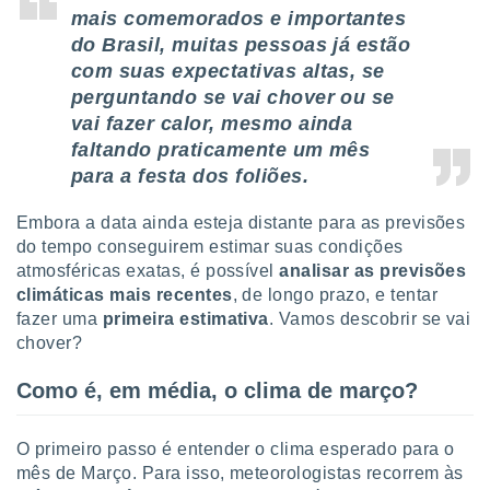
tar a
mais comemorados e importantes
de cookies,
do Brasil, muitas pessoas já estão
uar a
osso site
com suas expectativas altas, se
 Neste
perguntando se vai chover ou se
mamo-lo de
vai fazer calor, mesmo ainda
faltando praticamente um mês
s os
cessários
para a festa dos foliões.
rar a
no website,
Embora a data ainda esteja distante para as previsões
ilizaremos
do tempo conseguirem estimar suas condições
a analisar o
atmosféricas exatas, é possível
analisar as previsões
nto ou
climáticas mais recentes
, de longo prazo, e tentar
ntar
 ou
fazer uma
primeira estimativa
. Vamos descobrir se vai
chover?
dos,
ssa
Como é, em média, o clima de março?
ublicidade
ada. Pode
O primeiro passo é entender o clima esperado para o
nstalação de
mês de Março. Para isso, meteorologistas recorrem às
ceder ao