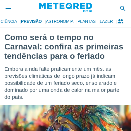
CIÊNCIA
PREVISÃO
ASTRONOMIA
PLANTAS
LAZER
de
Como será o tempo no
 da
Carnaval: confira as primeiras
tempo.com)
do por
tendências para o feriado
is para
e as
Embora ainda falte praticamente um mês, as
 fornecidas
 qualidade.
previsões climáticas de longo prazo já indicam
r a este
possibilidade de um feriado seco, ensolarado e
s das
dominado por uma onda de calor na maior parte
opções:
do país.
ookies e
 forma
e digital
da,