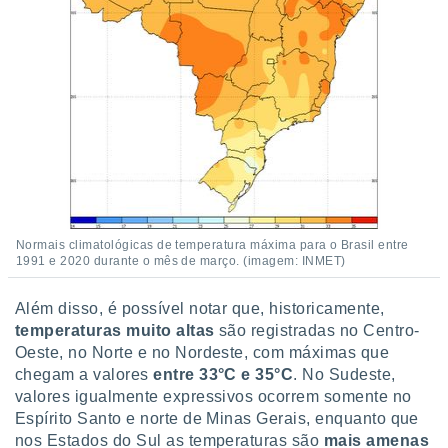
conteúdos.
ção
ão através
de
,
 e
dos,
publicidade
s, estudos
a e
Normais climatológicas de temperatura máxima para o Brasil entre
mento de
1991 e 2020 durante o mês de março. (imagem: INMET)
Além disso, é possível notar que, historicamente,
ossos 1199
temperaturas muito altas
são registradas no Centro-
eiros
Oeste, no Norte e no Nordeste, com máximas que
chegam a valores
entre 33°C e 35°C
. No Sudeste,
valores igualmente expressivos ocorrem somente no
Espírito Santo e norte de Minas Gerais, enquanto que
nos Estados do Sul as temperaturas são
mais amenas