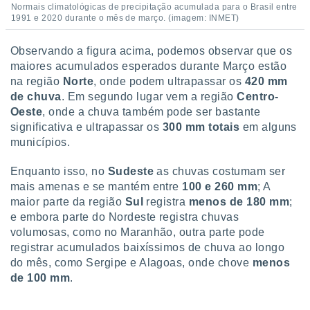
Normais climatológicas de precipitação acumulada para o Brasil entre
o qual se
1991 e 2020 durante o mês de março. (imagem: INMET)
ara tal,
 o seu
to ou opor-
Observando a figura acima, podemos observar que os
essamento
maiores acumulados esperados durante Março estão
m qualquer
na região
Norte
, onde podem ultrapassar os
420 mm
ando em “
de chuva
. Em segundo lugar vem a região
Centro-
 ou na
Oeste
, onde a chuva também pode ser bastante
significativa e ultrapassar os
300 mm totais
em alguns
 Cookies
te.
municípios.
 nossos
Enquanto isso, no
Sudeste
as chuvas costumam ser
mais amenas e se mantém entre
100 e 260 mm
; A
s o
maior parte da região
Sul
registra
menos de 180 mm
;
e embora parte do Nordeste registra chuvas
o de
volumosas, como no Maranhão, outra parte pode
registrar acumulados baixíssimos de chuva ao longo
e/ou aceder
do mês, como Sergipe e Alagoas, onde chove
menos
ões num
de 100 mm
.
utilizar
ados para
publicidade,