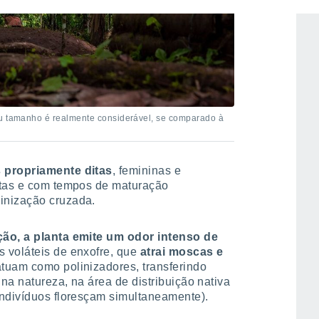
eu tamanho é realmente considerável, se comparado à
 propriamente ditas
, femininas e
ntas e com tempos de maturação
inização cruzada.
ção, a planta emite um odor intenso de
s voláteis de enxofre, que
atrai moscas e
atuam como polinizadores, transferindo
 na natureza, na área de distribuição nativa
indivíduos floresçam simultaneamente).