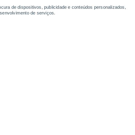
ocura de dispositivos, publicidade e conteúdos personalizados,
esenvolvimento de serviços.
lor-cadáver”.
05
7 min
das 20h, o Jardim Botânico da Universidade
ro e fascinante: a
floração do
 exótica comumente conhecida como
"flor-