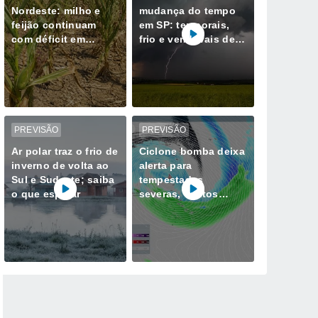
Nordeste: milho e
mudança do tempo
feijão continuam
em SP: temporais,
com déficit em
frio e vendavais de
Sergipe, Bahia e
100 km/h
Alagoas
PREVISÃO
PREVISÃO
Ar polar traz o frio de
Ciclone bomba deixa
inverno de volta ao
alerta para
Sul e Sudeste; saiba
tempestades
o que esperar
severas, ventos
fortes e granizo na
Região Sul