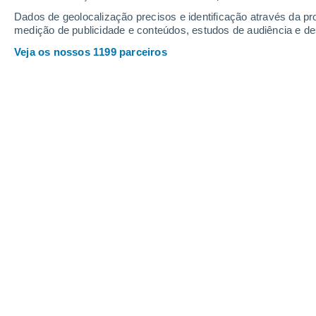
Dados de geolocalização precisos e identificação através da pr
medição de publicidade e conteúdos, estudos de audiência e d
Veja os nossos 1199 parceiros
A
Amorphophallus titanum
, comumente conhecida como “f
Mattia Sansone
13/08/2025 09:
Meteored Itália
Em
4 de agosto de 2025
, por volta 
de Varsóvia testemunhou um evento ra
Amorphophallus titanum
, uma flor
cadáver"
.