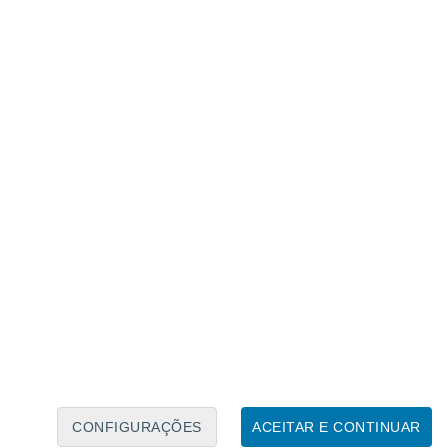
tes, o ciclo foliar cessa e,
no lugar da
 é uma das maiores inflorescências não
(espádice) cercado por uma grande bráctea
vermelhada na parte interna.
CONFIGURAÇÕES
ACEITAR E CONTINUAR