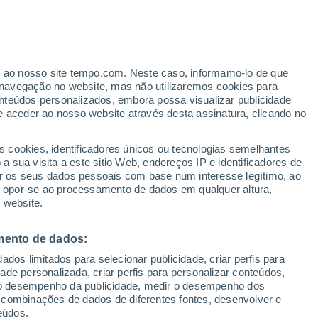
tânico de Varsóvia e atraiu vários
e de odor desagradável é um evento que
ais sobre esta planta e suas
er ao nosso site tempo.com. Neste caso, informamo-lo de que
navegação no website, mas não utilizaremos cookies para
nteúdos personalizados, embora possa visualizar publicidade
e aceder ao nosso website através desta assinatura, clicando no
s cookies, identificadores únicos ou tecnologias semelhantes
 sua visita a este sitio Web, endereços IP e identificadores de
r os seus dados pessoais com base num interesse legítimo, ao
ou opor-se ao processamento de dados em qualquer altura,
 website.
mento de dados:
dos limitados para selecionar publicidade, criar perfis para
idade personalizada, criar perfis para personalizar conteúdos,
ir o desempenho da publicidade, medir o desempenho dos
 combinações de dados de diferentes fontes, desenvolver e
eúdos.