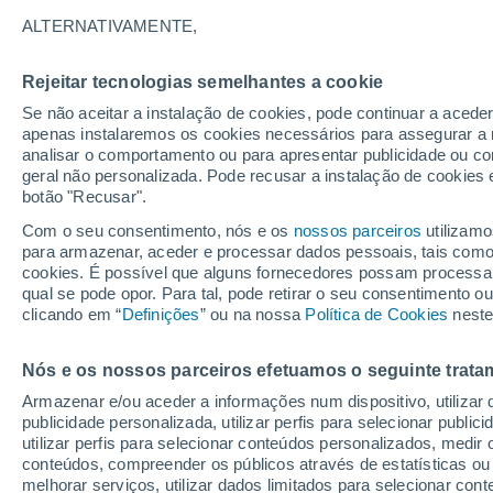
ALTERNATIVAMENTE,
A mais recente floresceu no Jardim Bo
visitantes. Sua floração rara, fugaz 
Rejeitar tecnologias semelhantes a cookie
nunca passa despercebido. Conheça m
Se não aceitar a instalação de cookies, pode continuar a aced
características.
apenas instalaremos os cookies necessários para assegurar a 
analisar o comportamento ou para apresentar publicidade ou co
geral não personalizada. Pode recusar a instalação de cookies 
botão "Recusar".
Com o seu consentimento, nós e os
nossos parceiros
utilizamo
para armazenar, aceder e processar dados pessoais, tais como a
cookies. É possível que alguns fornecedores possam processa
qual se pode opor. Para tal, pode retirar o seu consentimento 
clicando em “
Definições
” ou na nossa
Política de Cookies
neste
Nós e os nossos parceiros efetuamos o seguinte trata
Armazenar e/ou aceder a informações num dispositivo, utilizar da
publicidade personalizada, utilizar perfis para selecionar public
utilizar perfis para selecionar conteúdos personalizados, med
conteúdos, compreender os públicos através de estatísticas ou
melhorar serviços, utilizar dados limitados para selecionar cont