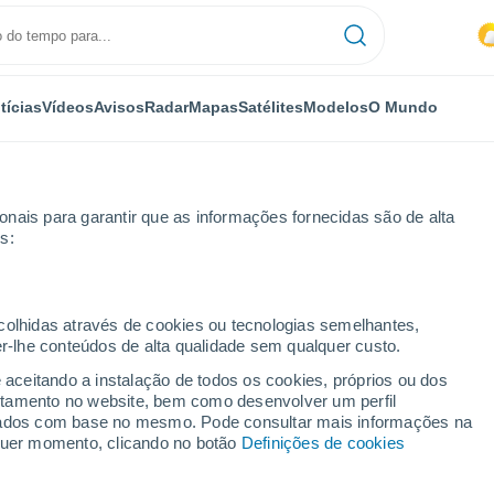
tícias
Vídeos
Avisos
Radar
Mapas
Satélites
Modelos
O Mundo
OMIA
PLANTAS
LAZER
nais para garantir que as informações fornecidas são de alta
s:
ecolhidas através de cookies ou tecnologias semelhantes,
er-lhe conteúdos de alta qualidade sem qualquer custo.
rte', mas que todos querem ver: Descobrindo a rara "flor-cadáver"
e aceitando a instalação de todos os cookies, próprios ou dos
rtamento no website, bem como desenvolver um perfil
lizados com base no mesmo. Pode consultar mais informações na
morte', mas que todos
lquer momento, clicando no botão
Definições de cookies
o a rara "flor-cadáver"