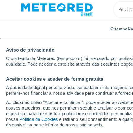
O tempo
No
TODOS
ATUALIDADE
CIÊNCIA
PREVISÃO
ASTRON
Aviso de privacidade
O conteúdo da Meteored (tempo.com) foi preparado por profissio
qualidade. Pode aceder a este site através das seguintes opçõe
Aceitar cookies e aceder de forma gratuita
A publicidade digital personalizada, baseada em informações r
permite-nos financiar a nossa atividade para continuar a fornec
Início
Notícias
Plantas
A flor com 'cheiro de mo
Ao clicar no botão "Aceitar e continuar", pode aceder ao websit
nossos parceiros, que nos permitem seguir e analisar o compo
específico para lhe mostrar publicidade e conteúdos persona
A flor com 'cheiro de 
nossa
Política de Cookies
e retirar o seu consentimento a qua
disponível na parte inferior da nossa página web.
querem ver: Descobrind