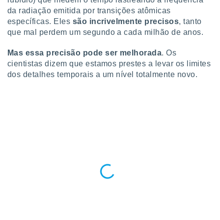
o qual se
da radiação emitida por transições atômicas
ara tal,
específicas. Eles
são incrivelmente precisos
, tanto
 o seu
que mal perdem um segundo a cada milhão de anos.
to ou opor-
essamento
Mas essa precisão pode ser melhorada
. Os
m qualquer
ando em “
cientistas dizem que estamos prestes a levar os limites
 ou na
dos detalhes temporais a um nível totalmente novo.
 Cookies
te.
 nossos
s o
o de
e/ou aceder
ões num
utilizar
ados para
publicidade,