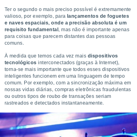
tar a
de cookies,
Ter o segundo o mais preciso possível é extremamente
uar a
valioso, por exemplo, para
lançamentos de foguetes
osso site
e naves espaciais, onde a precisão absoluta é um
 Neste
requisito fundamental
, mas não é importante apenas
mamo-lo de
para coisas que parecem distantes das pessoas
s os
comuns.
cessários
rar a
À medida que temos cada vez mais
dispositivos
no website,
tecnológicos
interconectados (graças à Internet),
ilizaremos
torna-se mais importante que todos esses dispositivos
a analisar o
inteligentes funcionem em uma linguagem de tempo
nto ou
comum. Por exemplo, com a sincronização máxima em
ntar
 ou
nossas vidas diárias, compras eletrônicas fraudulentas
ou outros tipos de roubo de transações seriam
dos,
rastreados e detectados instantaneamente.
ssa
ublicidade
ada. Pode
nstalação de
ceder ao