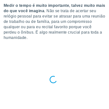
para lhe
Medir o tempo é muito importante, talvez muito mais
licidade e
do que você imagina
. Não se trata de acertar seu
ados com
relógio pessoal para evitar se atrasar para uma reunião
esmo. Pode
de trabalho ou de família, para um compromisso
ais
qualquer ou para eu recital favorito porque você
s na nossa
perdeu o ônibus. É algo realmente crucial para toda a
 Cookies
e
humanidade.
u
nto a
omento,
 botão
de cookies
na parte
nossa
.
IVAMENTE,
as
tes a