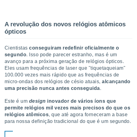
 para
a, utilizar
selecionar
A revolução dos novos relógios atômicos
ópticos
a, criar
personalizar
tilizar
Cientistas
conseguiram redefinir oficialmente o
selecionar
segundo
. Isso pode parecer estranho, mas é um
avanço para a próxima geração de relógios ópticos.
dos, medir
nho da
Eles usam frequências de laser que "tiquetaqueiam"
, medir o
100.000 vezes mais rápido que as frequências de
o dos
micro-ondas dos relógios de césio atuais,
alcançando
uma precisão nunca antes conseguida
.
r os
ravés de
Este é um
design
inovador de vários íons que
s ou
permite relógios mil vezes mais precisos do que os
s de dados
es fontes,
relógios atômicos
, que até agora forneceram a base
 e melhorar
para nossa definição tradicional do que é um segundo.
ilizar dados
ara