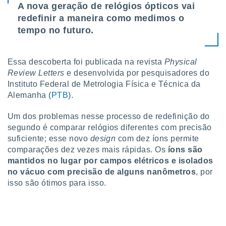
conteúdos.
A nova geração de relógios ópticos vai
redefinir a maneira como medimos o
ção
tempo no futuro.
ão através
de
Essa descoberta foi publicada na revista
Physical
,
Review Letters
e desenvolvida por pesquisadores do
 e
Instituto Federal de Metrologia Física e Técnica da
dos,
Alemanha (
PTB
).
publicidade
s, estudos
Um dos problemas nesse processo de redefinição do
a e
segundo é comparar relógios diferentes com precisão
mento de
suficiente; esse novo
design
com dez íons permite
comparações dez vezes mais rápidas. Os
íons são
ossos 1199
mantidos no lugar por campos elétricos e isolados
eiros
no vácuo com precisão de alguns nanômetros
, por
isso são ótimos para isso.