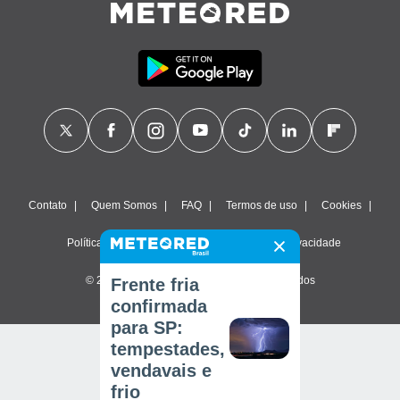
Contato
Quem Somos
FAQ
Termos de uso
Cookies
Política de privacidade
Configurações de privacidade
© 2026 Meteored. Todos os direitos reservados
Frente fria
confirmada
para SP:
tempestades,
vendavais e
frio