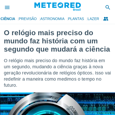
CIÊNCIA
PREVISÃO
ASTRONOMIA
PLANTAS
LAZER
de
O relógio mais preciso do
 da
mundo faz história com um
tempo.com)
do por
segundo que mudará a ciência
is para
e as
O relógio mais preciso do mundo faz história em
 fornecidas
 qualidade.
um segundo, mudando a ciência graças à nova
r a este
geração revolucionária de relógios ópticos. Isso vai
s das
redefinir a maneira como medimos o tempo no
opções:
futuro.
ookies e
 forma
e digital
da,