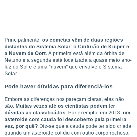
conteúdos.
ção
ão através
de
,
Principalmente,
os cometas vêm de duas regiões
 e
distantes do Sistema Solar: o Cinturão de Kuiper e
a Nuvem de Oort.
A primeira está além da órbita de
dos,
Netuno e a segunda está localizada a quase meio ano-
publicidade
luz do Sol e é uma “nuvem” que envolve o Sistema
s, estudos
Solar.
a e
mento de
Pode haver dúvidas para diferenciá-los
ossos 1199
Embora as diferenças nos pareçam claras, elas não
eiros
são.
Muitas vezes até os cientistas podem ter
dúvidas ao classificá-los
. Por exemplo, em 2013,
um
asteroide com cauda foi descoberto pela primeira
vez, por quê?
Diz-se que a cauda pode ter sido criada
quando um asteroide colidiu com outro corpo rochoso.