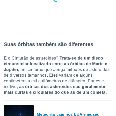
o qual se
ara tal,
 o seu
to ou opor-
essamento
m qualquer
ando em “
 ou na
Suas órbitas também são diferentes
 Cookies
te.
E o Cinturão de asteroides?
Trata-se de um disco
 nossos
circunstelar localizado entre as órbitas de Marte e
Júpiter,
um cinturão que abriga milhões de asteroides
s o
de diversos tamanhos. Eles variam de alguns
centímetros a mil quilômetros de diâmetro. Por este
o de
motivo,
as órbitas dos asteroides são geralmente
mais curtas e circulares do que as de um cometa.
e/ou aceder
ões num
utilizar
ados para
Meteorito caiu nos EUA e museu
publicidade,