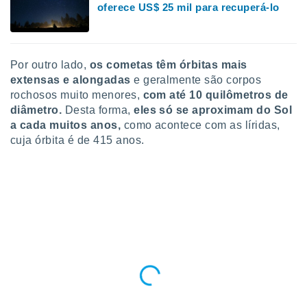
oferece US$ 25 mil para recuperá-lo
 para
a, utilizar
selecionar
Por outro lado,
os cometas têm órbitas mais
a, criar
extensas e alongadas
e geralmente são corpos
personalizar
rochosos muito menores,
c
om até 10 quilômetros de
tilizar
diâmetro
.
Desta forma,
eles só se aproximam do Sol
selecionar
a cada muitos anos,
como acontece com as líridas,
dos, medir
cuja órbita é de 415 anos.
nho da
, medir o
o dos
r os
ravés de
s ou
s de dados
es fontes,
 e melhorar
ilizar dados
ara