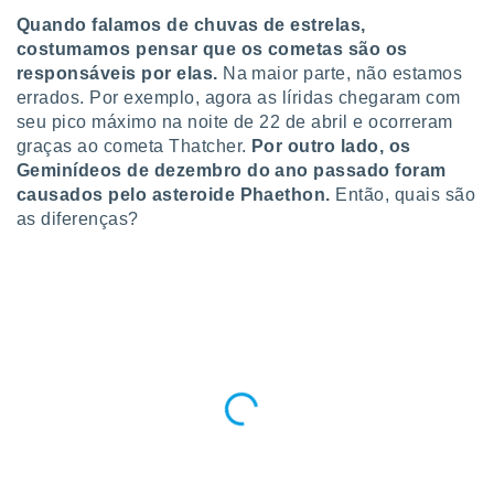
para lhe
Quando falamos de chuvas de estrelas,
licidade e
costumamos pensar que os cometas são os
ados com
responsáveis por elas.
Na maior parte, não estamos
esmo. Pode
errados. Por exemplo, agora as líridas chegaram com
ais
seu pico máximo na noite de 22 de abril e ocorreram
s na nossa
graças ao cometa Thatcher.
Por outro lado, os
 Cookies
e
Geminídeos de dezembro do ano passado foram
u
causados pelo asteroide Phaethon.
Então, quais são
nto a
omento,
as diferenças?
 botão
de cookies
na parte
nossa
.
IVAMENTE,
as
tes a