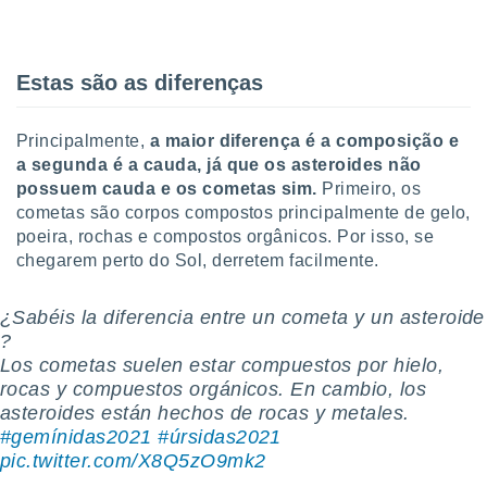
tar a
de cookies,
uar a
osso site
Estas são as diferenças
 Neste
mamo-lo de
Principalmente,
a maior diferença é a composição e
s os
a segunda é a cauda
, já que os asteroides não
cessários
possuem cauda e os cometas sim.
Primeiro, os
rar a
cometas são corpos compostos principalmente de gelo,
no website,
ilizaremos
poeira, rochas e compostos orgânicos. Por isso, se
a analisar o
chegarem perto do Sol, derretem facilmente.
nto ou
ntar
¿Sabéis la diferencia entre un cometa y un asteroide
 ou
️?
dos,
Los cometas suelen estar compuestos por hielo,
ssa
rocas y compuestos orgánicos. En cambio, los
ublicidade
asteroides están hechos de rocas y metales.
#gemínidas2021
#úrsidas2021
ada. Pode
pic.twitter.com/X8Q5zO9mk2
nstalação de
ceder ao