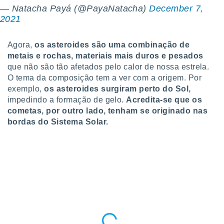
ite através
— Natacha Payá (@PayaNatacha)
December 7,
atura,
2021
 botão
Agora,
os asteroides são uma combinação de
metais e rochas, materiais mais duros e pesados
nto, nós e
que não são tão afetados pelo calor de nossa estrela.
arceiros
O tema da composição tem a ver com a origem. Por
cookies,
exemplo,
os asteroides surgiram perto do Sol
,
ores únicos
ias
impedindo a formação de gelo.
Acredita-se que os
s para
cometas, por outro lado, tenham se originado nas
 aceder e
bordas do Sistema Solar.
dados
ais como a
 este sitio
eços IP e
ores de
possível
es possam
os seus
oais com
nteresse