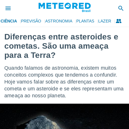
CIÊNCIA
PREVISÃO
ASTRONOMIA
PLANTAS
LAZER
de
Diferenças entre asteroides e
 da
cometas. São uma ameaça
tempo.com)
do por
para a Terra?
is para
e as
Quando falamos de astronomia, existem muitos
 fornecidas
 qualidade.
conceitos complexos que tendemos a confundir.
r a este
Hoje vamos falar sobre as diferenças entre um
s das
cometa e um asteroide e se eles representam uma
opções:
ameaça ao nosso planeta.
ookies e
 forma
e digital
da,