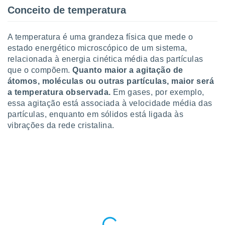
ite através
Conceito de temperatura
atura,
 botão
A temperatura é uma grandeza física que mede o
estado energético microscópico de um sistema,
relacionada à energia cinética média das partículas
nto, nós e
que o compõem.
Quanto maior a agitação de
arceiros
cookies,
átomos, moléculas ou outras partículas, maior será
ores únicos
a temperatura observada.
Em gases, por exemplo,
ias
essa agitação está associada à velocidade média das
s para
partículas, enquanto em sólidos está ligada às
 aceder e
vibrações da rede cristalina.
dados
ais como a
 este sitio
eços IP e
ores de
possível
es possam
os seus
oais com
nteresse