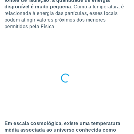
fontes de radiação, a quantidade de energia
para lhe
disponível é muito pequena.
Como a temperatura é
licidade e
relacionada à energia das partículas, esses locais
ados com
podem atingir valores próximos dos menores
esmo. Pode
permitidos pela Física.
ais
s na nossa
 Cookies
e
u
nto a
omento,
 botão
de cookies
na parte
nossa
.
IVAMENTE,
as
tes a
Em escala cosmológica, existe uma temperatura
média associada ao universo conhecida como