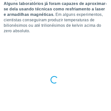
conteúdos.
Alguns laboratórios já foram capazes de aproximar-
se dela usando técnicas como resfriamento a laser
ção
e armadilhas magnéticas.
Em alguns experimentos,
cientistas conseguiram produzir temperaturas de
ão através
bilionésimos ou até trilionésimos de kelvin acima do
de
zero absoluto.
,
 e
dos,
publicidade
s, estudos
a e
mento de
ossos 1199
eiros