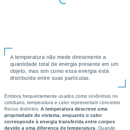
o qual se
ara tal,
 o seu
to ou opor-
essamento
m qualquer
ando em “
 ou na
 Cookies
A temperatura não mede diretamente a
te.
quantidade total de energia presente em um
objeto, mas sim como essa energia está
 nossos
distribuída entre suas partículas.
s o
o de
Embora frequentemente usados como sinônimos no
cotidiano, temperatura e calor representam conceitos
e/ou aceder
físicos distintos.
A temperatura descreve uma
ões num
propriedade do sistema, enquanto o calor
utilizar
corresponde à energia transferida entre corpos
ados para
devido a uma diferença de temperatura.
Quando
publicidade,