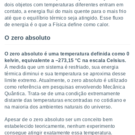
 para
dois objetos com temperaturas diferentes entram em
contato, a energia flui do mais quente para o mais frio
a, utilizar
até que o equilíbrio térmico seja atingido. Esse fluxo
selecionar
de energia é o que a Física define como calor.
a, criar
O zero absoluto
personalizar
tilizar
selecionar
O zero absoluto é uma temperatura definida como 0
kelvin, equivalente a −273,15 °C na escala Celsius.
dos, medir
nho da
À medida que um sistema é resfriado, sua energia
, medir o
térmica diminui e sua temperatura se aproxima desse
o dos
limite extremo. Atualmente, o zero absoluto é utilizado
como referência em pesquisas envolvendo Mecânica
r os
Quântica. Trata-se de uma condição extremamente
ravés de
distante das temperaturas encontradas no cotidiano e
s ou
na maioria dos ambientes naturais do universo.
s de dados
es fontes,
 e melhorar
Apesar de o zero absoluto ser um conceito bem
ilizar dados
estabelecido teoricamente, nenhum experimento
ara
consegue atingir exatamente essa temperatura.