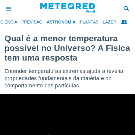
CIÊNCIA
PREVISÃO
ASTRONOMIA
PLANTAS
LAZER
de
Qual é a menor temperatura
 da
possível no Universo? A Física
tempo.com)
do por
tem uma resposta
is para
e as
Entender temperaturas extremas ajuda a revelar
 fornecidas
 qualidade.
propriedades fundamentais da matéria e do
r a este
comportamento das partículas.
s das
opções:
ookies e
 forma
e digital
da,