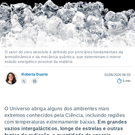
m
 recolhidas
cookies ou
, permite-
ar a nossa
ara
ACEITAR
 fornecer-
E
os de alta
CONTINUAR
O valor do zero absoluto é definido por princípios fundamentais da
sem
termodinâmica e da mecânica quântica, que determinam o menor
sto.
estado energético possível da matéria.
CONFIGURAÇÕES
o botão
ontinuar",
Roberta Duarte
01/06/2026 06:03
r ao
6 min
itando a
de todos os
óprios ou
parceiros,
rmitem
O Universo abriga alguns dos ambientes mais
lisar o
extremos conhecidos pela Ciência, incluindo regiões
nto no
com temperaturas extremamente baixas.
Em grandes
em como
vazios intergalácticos, longe de estrelas e outras
 um perfil