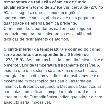
tar a
temperatura da radiação cósmica de fundo,
de cookies,
atualmente em torno de 2,7 Kelvin, cerca de -270.45
uar a
ºC.
Isso significa que, mesmo em regiões
osso site
aparentemente vazias, ainda existe uma pequena
 Neste
quantidade de energia térmica presente.
mamo-lo de
Curiosamente, laboratórios na Terra conseguem
s os
produzir temperaturas inferiores a essa utilizando
cessários
técnicas de resfriamento de átomos.
rar a
no website,
O limite inferior da temperatura é conhecido como
ilizaremos
zero absoluto, correspondente a 0 kelvin ou
a analisar o
−273,15 °C.
Segundo as leis da termodinâmica, esse é
nto ou
o menor valor de temperatura fisicamente possível. À
ntar
 ou
medida que um sistema se aproxima desse limite, a
energia térmica disponível diminui drasticamente e o
dos,
movimento microscópico das partículas torna-se
ssa
mínimo. Entretanto, segundo a Mecânica Quântica, as
ublicidade
partículas nunca ficam completamente paradas e a
terceira lei da Termodinâmica indica que atingir o zero
ada. Pode
nstalação de
absoluto seria impossível.
ceder ao