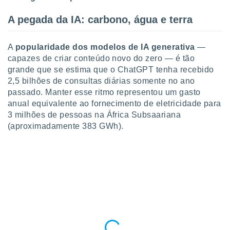
o qual se
ara tal,
A pegada da IA: carbono, água e terra
 o seu
to ou opor-
essamento
A
popularidade dos modelos de IA generativa
—
m qualquer
capazes de criar conteúdo novo do zero — é tão
ando em “
grande que se estima que o ChatGPT tenha recebido
 ou na
2,5 bilhões de consultas diárias somente no ano
passado. Manter esse ritmo representou um gasto
 Cookies
anual equivalente ao fornecimento de eletricidade para
te.
3 milhões de pessoas na África Subsaariana
 nossos
(aproximadamente 383 GWh).
s o
o de
e/ou aceder
ões num
utilizar
ados para
publicidade,