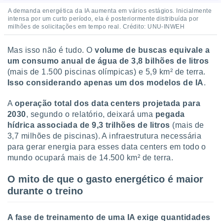
conteúdos.
A demanda energética da IA aumenta em vários estágios. Inicialmente
intensa por um curto período, ela é posteriormente distribuída por
ção
milhões de solicitações em tempo real. Crédito: UNU-INWEH
ão através
Mas isso não é tudo. O
volume de buscas equivale a
de
um consumo anual de água de 3,8 bilhões de litros
,
(mais de 1.500 piscinas olímpicas) e 5,9 km² de terra.
 e
Isso considerando apenas um dos modelos de IA
.
dos,
publicidade
A
operação total dos data centers projetada para
s, estudos
2030
, segundo o relatório, deixará uma
pegada
a e
hídrica associada de 9,3 trilhões de litros
(mais de
mento de
3,7 milhões de piscinas). A infraestrutura necessária
para gerar energia para esses data centers em todo o
ossos 1199
mundo ocupará mais de 14.500 km² de terra.
eiros
O mito de que o gasto energético é maior
durante o treino
A fase de treinamento de uma IA exige quantidades