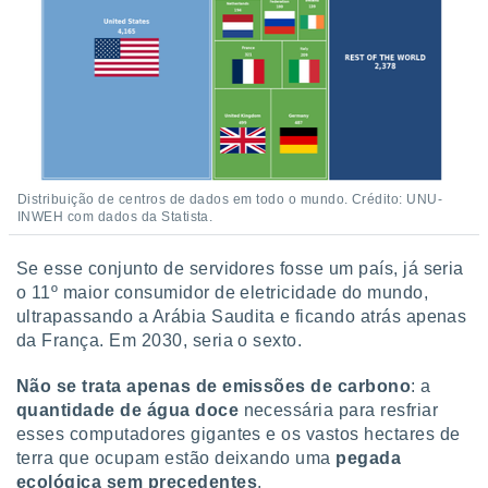
ite através
atura,
 botão
nto, nós e
arceiros
cookies,
ores únicos
Distribuição de centros de dados em todo o mundo. Crédito: UNU-
ias
INWEH com dados da Statista.
s para
 aceder e
Se esse conjunto de servidores fosse um país, já seria
dados
o 11º maior consumidor de eletricidade do mundo,
ais como a
ultrapassando a Arábia Saudita e ficando atrás apenas
 este sitio
eços IP e
da França. Em 2030, seria o sexto.
ores de
possível
Não se trata apenas de emissões de carbono
: a
quantidade de água doce
necessária para resfriar
es possam
esses computadores gigantes e os vastos hectares de
os seus
terra que ocupam estão deixando uma
pegada
oais com
ecológica sem precedentes
.
nteresse