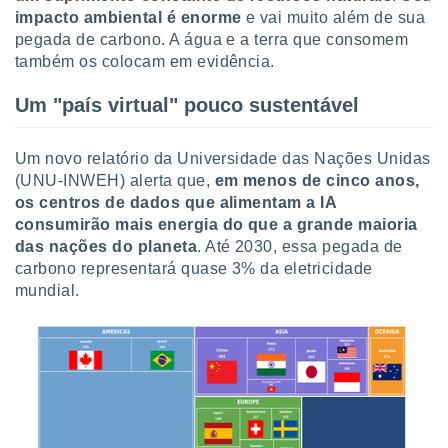
tar a
impacto ambiental é enorme
e vai muito além de sua
de cookies,
pegada de carbono. A água e a terra que consomem
uar a
também os colocam em evidência.
osso site
 Neste
mamo-lo de
Um "país virtual" pouco sustentável
s os
cessários
Um novo relatório da Universidade das Nações Unidas
rar a
(UNU-INWEH) alerta que,
em menos de cinco anos,
no website,
os centros de dados que alimentam a IA
ilizaremos
consumirão mais energia do que a grande maioria
a analisar o
das nações do planeta
. Até 2030, essa pegada de
nto ou
carbono representará quase 3% da eletricidade
ntar
mundial.
 ou
dos,
ssa
ublicidade
ada. Pode
nstalação de
ceder ao