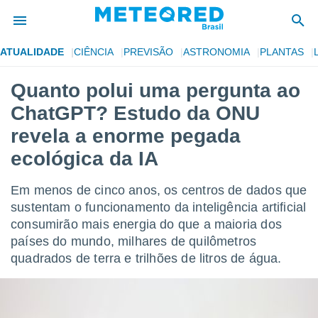
ATUALIDADE
CIÊNCIA
PREVISÃO
ASTRONOMIA
PLANTAS
de
Quanto polui uma pergunta ao
 da
ChatGPT? Estudo da ONU
tempo.com)
do por
revela a enorme pegada
is para
ecológica da IA
e as
 fornecidas
 qualidade.
Em menos de cinco anos, os centros de dados que
r a este
sustentam o funcionamento da inteligência artificial
s das
opções:
consumirão mais energia do que a maioria dos
países do mundo, milhares de quilômetros
ookies e
quadrados de terra e trilhões de litros de água.
 forma
e digital
da,