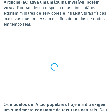
para lhe
Artificial (IA) ativa uma máquina invisível, porém
licidade e
voraz
. Por trás dessa resposta quase instantânea,
existem milhares de servidores e infraestruturas físicas
ados com
massivas que processam milhões de pontos de dados
esmo. Pode
em tempo real.
ais
s na nossa
 Cookies
e
u
nto a
omento,
 botão
de cookies
na parte
nossa
.
IVAMENTE,
as
tes a
Os
modelos de IA tão populares hoje em dia exigem
um suprimento constante de recursos naturais
. Seu