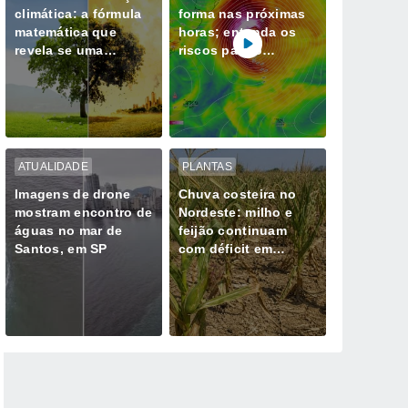
climática: a fórmula
forma nas próximas
matemática que
horas; entenda os
revela se uma
riscos para o
tempestade extrema
Sudeste
já não é natural
ATUALIDADE
PLANTAS
Imagens de drone
Chuva costeira no
mostram encontro de
Nordeste: milho e
águas no mar de
feijão continuam
Santos, em SP
com déficit em
Sergipe, Bahia e
Alagoas