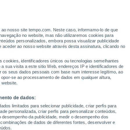
 desclassificados
ssificar arquivos oficiais sobre OVNIs,
litares inéditos, o que reacendeu o debate
er ao nosso site tempo.com. Neste caso, informamo-lo de que
navegação no website, mas não utilizaremos cookies para
ntificados e a possível existência de vida
nteúdos personalizados, embora possa visualizar publicidade
e aceder ao nosso website através desta assinatura, clicando no
s cookies, identificadores únicos ou tecnologias semelhantes
 sua visita a este sitio Web, endereços IP e identificadores de
r os seus dados pessoais com base num interesse legítimo, ao
ou opor-se ao processamento de dados em qualquer altura,
 website.
mento de dados:
dos limitados para selecionar publicidade, criar perfis para
idade personalizada, criar perfis para personalizar conteúdos,
ir o desempenho da publicidade, medir o desempenho dos
 combinações de dados de diferentes fontes, desenvolver e
eúdos.