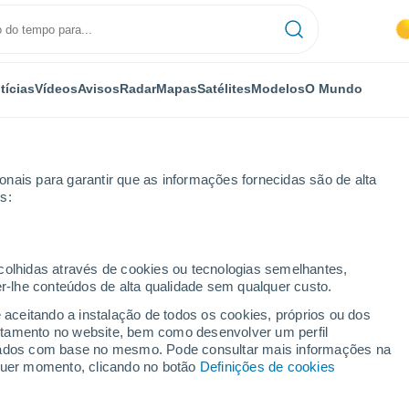
tícias
Vídeos
Avisos
Radar
Mapas
Satélites
Modelos
O Mundo
NOMIA
PLANTAS
LAZER
nais para garantir que as informações fornecidas são de alta
s:
ecolhidas através de cookies ou tecnologias semelhantes,
er-lhe conteúdos de alta qualidade sem qualquer custo.
rem seus arquivos secretos sobre OVNIs: o que revelam os primeiros
e aceitando a instalação de todos os cookies, próprios ou dos
rtamento no website, bem como desenvolver um perfil
lizados com base no mesmo. Pode consultar mais informações na
rem seus arquivos
lquer momento, clicando no botão
Definições de cookies
 o que revelam os