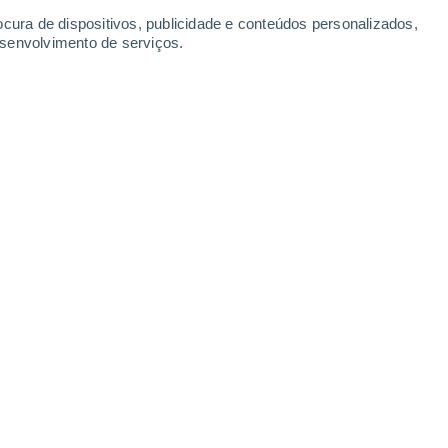
ocura de dispositivos, publicidade e conteúdos personalizados,
esenvolvimento de serviços.
tra origem extraterrestre".
5/2026 17:03
5 min
arquivos oficiais sobre fenômenos
otos e documentos inéditos reacenderam o
idade de vida extraterrestre.