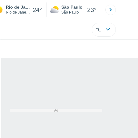
Rio de Janeiro
São Paulo
Boa Vista
24°
23°
Rio de Janeiro
São Paulo
Roraima
°C
 documentos desclassificados