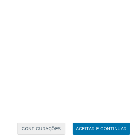
 mostram objetos metálicos se movendo
sando as tecnologias conhecidas, embora as
“nenhum material comprova a origem
ntos históricos
uma gravação feita sobre o Mar
idal parece estar se movendo em alta
ares. Transcrições da missão Gemini 7 e
aos programas espaciais da NASA também
e documentos inclui relatórios
manuais internos sobre possíveis
os aéreos desconhecidos. Alguns
os por décadas por razões de segurança
CONFIGURAÇÕES
ACEITAR E CONTINUAR