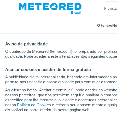
O tempo
No
TODOS
ATUALIDADE
CIÊNCIA
PREVISÃO
ASTRO
Aviso de privacidade
O conteúdo da Meteored (tempo.com) foi preparado por profissio
qualidade. Pode aceder a este site através das seguintes opçõe
Aceitar cookies e aceder de forma gratuita
A publicidade digital personalizada, baseada em informações r
permite-nos financiar a nossa atividade para continuar a fornec
Início
Notícias
Atualidade
Os Estados Unidos ab
Ao clicar no botão "Aceitar e continuar", pode aceder ao websit
nossos parceiros, que nos permitem seguir e analisar o compo
específico para lhe mostrar publicidade e conteúdos persona
Os Estados Unidos ab
nossa
Política de Cookies
e retirar o seu consentimento a qua
disponível na parte inferior da nossa página web.
secretos sobre OVNIs: