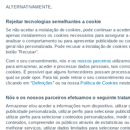
primeiros documentos
ALTERNATIVAMENTE,
Os Estados Unidos começaram a descla
Rejeitar tecnologias semelhantes a cookie
incluindo vídeos, fotos e relatórios mi
Se não aceitar a instalação de cookies, pode continuar a aced
apenas instalaremos os cookies necessários para assegurar a 
global sobre fenômenos aéreos não ide
analisar o comportamento ou para apresentar publicidade ou co
extraterrestre.
geral não personalizada. Pode recusar a instalação de cookies 
botão "Recusar".
Com o seu consentimento, nós e os
nossos parceiros
utilizamo
para armazenar, aceder e processar dados pessoais, tais como a
cookies. É possível que alguns fornecedores possam processa
qual se pode opor. Para tal, pode retirar o seu consentimento 
clicando em “
Definições
” ou na nossa
Política de Cookies
neste
Nós e os nossos parceiros efetuamos o seguinte trata
Armazenar e/ou aceder a informações num dispositivo, utilizar da
publicidade personalizada, utilizar perfis para selecionar public
utilizar perfis para selecionar conteúdos personalizados, med
conteúdos, compreender os públicos através de estatísticas ou
melhorar serviços, utilizar dados limitados para selecionar cont