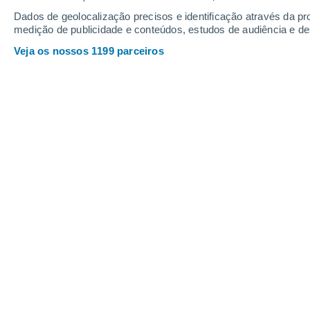
Dados de geolocalização precisos e identificação através da pr
medição de publicidade e conteúdos, estudos de audiência e d
Veja os nossos 1199 parceiros
As autoridades esclareceram que "nenhum material demons
Christian Garavaglia
09/0
Meteored Argentina
O governo Trump começou a divulgar
aéreos não identificados
. Vídeos, f
debate global sobre OVNIs e a possibil