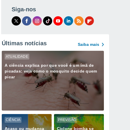
Siga-nos
Últimas notícias
Saiba mais
ATUALIDADE
A ciência explica por que você é um ímã de
picadas: veja como o mosquito decide quem
picar
CIÊNCIA
PREVISÃO
Acaso ou mudança
Ciclone bomba se