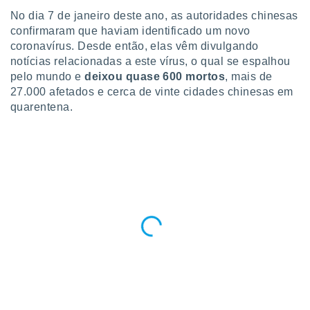
para lhe
No dia 7 de janeiro deste ano, as autoridades chinesas
licidade e
confirmaram que haviam identificado um novo
ados com
coronavírus. Desde então, elas vêm divulgando
esmo. Pode
notícias relacionadas a este vírus, o qual se espalhou
ais
pelo mundo e
deixou quase 600 mortos
, mais de
s na nossa
27.000 afetados e cerca de vinte cidades chinesas em
 Cookies
e
quarentena.
u
nto a
omento,
 botão
de cookies
na parte
nossa
.
IVAMENTE,
as
tes a