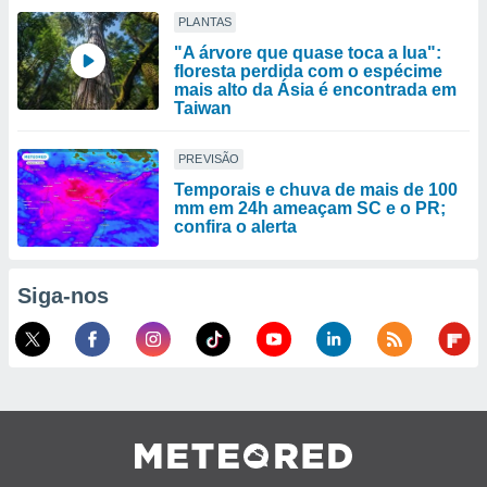
PLANTAS
"A árvore que quase toca a lua":
floresta perdida com o espécime
mais alto da Ásia é encontrada em
Taiwan
PREVISÃO
Temporais e chuva de mais de 100
mm em 24h ameaçam SC e o PR;
confira o alerta
Siga-nos