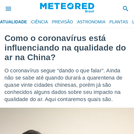
ATUALIDADE
CIÊNCIA
PREVISÃO
ASTRONOMIA
PLANTAS
de
Como o coronavírus está
 da
influenciando na qualidade do
tempo.com)
do por
ar na China?
is para
e as
O coronavírus segue “dando o que falar”. Ainda
 fornecidas
 qualidade.
não se sabe até quando durará a quarentena de
r a este
quase vinte cidades chinesas, porém já são
s das
conhecidos alguns dados sobre seu impacto na
opções:
qualidade do ar. Aqui contaremos quais são.
ookies e
 forma
e digital
da,