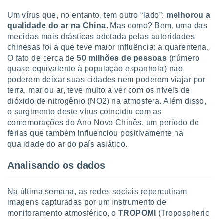
tar a
de cookies,
Um vírus que, no entanto, tem outro “lado”:
melhorou a
uar a
qualidade do ar na China
. Mas como? Bem, uma das
osso site
medidas mais drásticas adotada pelas autoridades
 Neste
chinesas foi a que teve maior influência: a quarentena.
mamo-lo de
O fato de cerca de
50 milhões de pessoas
(número
s os
quase equivalente à população espanhola) não
cessários
poderem deixar suas cidades nem poderem viajar por
rar a
terra, mar ou ar, teve muito a ver com os níveis de
no website,
dióxido de nitrogênio (NO2) na atmosfera. Além disso,
ilizaremos
o surgimento deste vírus coincidiu com as
a analisar o
comemorações do Ano Novo Chinês, um período de
nto ou
ntar
férias que também influenciou positivamente na
 ou
qualidade do ar do país asiático.
dos,
Analisando os dados
ssa
ublicidade
Na última semana, as redes sociais repercutiram
ada. Pode
imagens capturadas por um instrumento de
nstalação de
monitoramento atmosférico, o
TROPOMI
(Tropospheric
ceder ao