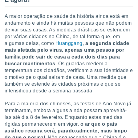
conteúdos.
ção
A maior operação de saúde da história ainda está em
andamento e ainda há muitas pessoas que não podem
ão através
deixar suas casas. As medidas drásticas se estendem
de
por várias cidades na China, de tal forma que, em
,
algumas delas, como
Huanggang
,
a segunda cidade
 e
mais afetada pelo vírus
, apenas uma pessoa por
família pode sair de casa a cada dois dias para
dos,
publicidade
buscar mantimentos
. Os guardas medem a
s, estudos
temperatura dos cidadãos, verificam a sua identidade e
a e
o motivo pelo qual saíram de casa. Uma medida que
mento de
também se estende às cidades próximas e que se
intensificou desde a semana passada.
ossos 1199
eiros
Para a maioria dos chineses, as festas de Ano Novo já
terminaram, embora alguns ainda possam aproveitá-
las até dia 8 de fevereiro. Enquanto estas medidas
rígidas permanecerem em vigor,
o ar que o país
asiático respira será, paradoxalmente, mais limpo
do que o normal
. Não esquecendo que a China é o