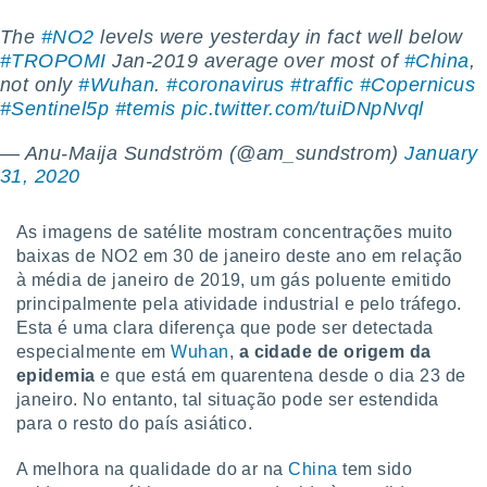
o qual se
The
#NO2
levels were yesterday in fact well below
ara tal,
 o seu
#TROPOMI
Jan-2019 average over most of
#China
,
to ou opor-
not only
#Wuhan
.
#coronavirus
#traffic
#Copernicus
essamento
#Sentinel5p
#temis
pic.twitter.com/tuiDNpNvql
m qualquer
ando em “
— Anu-Maija Sundström (@am_sundstrom)
January
 ou na
31, 2020
 Cookies
te.
As imagens de satélite mostram concentrações muito
baixas de NO2 em 30 de janeiro deste ano em relação
 nossos
à média de janeiro de 2019, um gás poluente emitido
principalmente pela atividade industrial e pelo tráfego.
s o
Esta é uma clara diferença que pode ser detectada
o de
especialmente em
Wuhan
,
a cidade de origem da
epidemia
e que está em quarentena desde o dia 23 de
e/ou aceder
janeiro. No entanto, tal situação pode ser estendida
ões num
para o resto do país asiático.
utilizar
ados para
A melhora na qualidade do ar na
China
tem sido
publicidade,