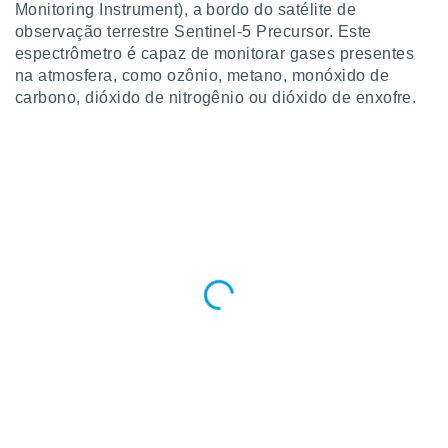
Monitoring Instrument), a bordo do satélite de
ite através
observação terrestre Sentinel-5 Precursor. Este
atura,
 botão
espectrômetro é capaz de monitorar gases presentes
na atmosfera, como ozônio, metano, monóxido de
carbono, dióxido de nitrogênio ou dióxido de enxofre.
nto, nós e
arceiros
cookies,
ores únicos
ias
s para
 aceder e
dados
ais como a
 este sitio
eços IP e
ores de
possível
es possam
os seus
oais com
nteresse