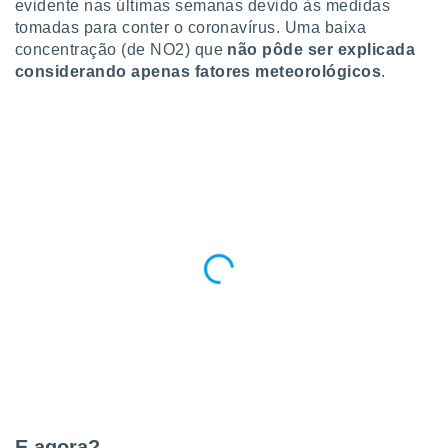
evidente nas últimas semanas devido às medidas
 para
tomadas para conter o coronavírus. Uma baixa
concentração (de NO2) que
n
ão pôde ser explicada
a, utilizar
selecionar
considerando apenas fatores meteorológicos
.
a, criar
personalizar
tilizar
selecionar
dos, medir
nho da
, medir o
o dos
r os
ravés de
s ou
s de dados
es fontes,
 e melhorar
ilizar dados
ara
E agora?