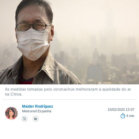
m
 recolhidas
cookies ou
, permite-
ar a nossa
ara
ACEITAR
 fornecer-
E
os de alta
CONTINUAR
sem
sto.
CONFIGURAÇÕES
o botão
ontinuar",
r ao
itando a
As medidas tomadas pelo coronavírus melhoraram a qualidade do ar
de todos os
na China.
óprios ou
parceiros,
Maider Rodríguez
15/02/2020 13:07
rmitem
Meteored Espanha
4 min
lisar o
nto no
em como
 um perfil