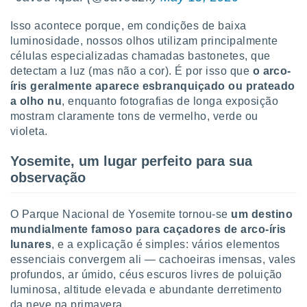
 para
Isso acontece porque, em condições de baixa
a, utilizar
luminosidade, nossos olhos utilizam principalmente
selecionar
células especializadas chamadas bastonetes, que
detectam a luz (mas não a cor). É por isso que
o arco-
a, criar
íris geralmente aparece esbranquiçado ou prateado
personalizar
tilizar
a olho nu
, enquanto fotografias de longa exposição
selecionar
mostram claramente tons de vermelho, verde ou
violeta.
dos, medir
nho da
Yosemite, um lugar perfeito para sua
, medir o
observação
o dos
r os
O Parque Nacional de Yosemite tornou-se
um destino
ravés de
mundialmente famoso para caçadores de arco-íris
s ou
s de dados
lunares
, e a explicação é simples: vários elementos
es fontes,
essenciais convergem ali — cachoeiras imensas, vales
 e melhorar
profundos, ar úmido, céus escuros livres de poluição
ilizar dados
luminosa, altitude elevada e abundante derretimento
ara
da neve na primavera.