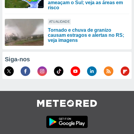
ameaçam o Sul; veja as áreas em
risco
ATUALIDADE
Tornado e chuva de granizo
causam estragos e alertas no RS;
veja imagens
Siga-nos