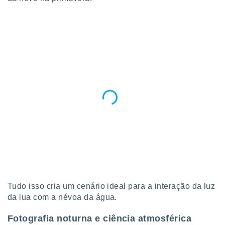
conteúdos.
ção
ão através
de
,
 e
dos,
publicidade
s, estudos
a e
mento de
ossos 1199
eiros
Tudo isso cria um cenário ideal para a interação da luz
da lua com a névoa da água.
Fotografia noturna e ciência atmosférica