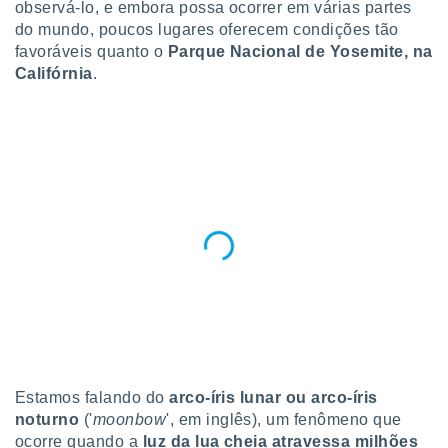
para lhe
observá-lo, e embora possa ocorrer em várias partes
licidade e
do mundo, poucos lugares oferecem condições tão
favoráveis quanto o
Parque Nacional de Yosemite, na
ados com
Califórnia
.
esmo. Pode
ais
s na nossa
 Cookies
e
u
nto a
omento,
 botão
de cookies
na parte
nossa
.
IVAMENTE,
as
Estamos falando do
arco-íris lunar ou arco-íris
tes a
noturno
('
moonbow
', em inglês), um fenômeno que
ocorre quando a
luz da lua cheia atravessa milhões