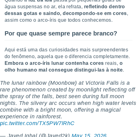
o qual se
água suspensas no ar, ela refrata,
refletindo dentro
ara tal,
dessas gotas e saindo, decompondo-se em cores
,
 o seu
assim como o arco-íris que todos conhecemos.
to ou opor-
essamento
Por que quase sempre parece branco?
m qualquer
ando em “
 ou na
Aqui está uma das curiosidades mais surpreendentes
do fenômeno, aquela que o diferencia completamente.
 Cookies
te.
Embora o arco-íris lunar contenha cores
reais,
o
olho humano mal consegue distingui-las à noite
.
 nossos
The lunar rainbow (Moonbow) at Victoria Falls is a
s o
rare phenomenon created by moonlight reflecting off
the spray of the falls, best seen during full moon
o de
nights. The silvery arc occurs when high water levels
combine with a bright moon, offering a magical
e/ou aceder
experience in rainforest.
ões num
pic.twitter.com/TX5PW7lRhC
utilizar
ados para
publicidade,
— Javed Iqbal (@Javed2k)
May 15, 2026