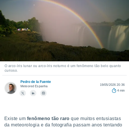
m
 recolhidas
cookies ou
, permite-
ar a nossa
ara
ACEITAR
 fornecer-
E
os de alta
CONTINUAR
sem
sto.
CONFIGURAÇÕES
o botão
O arco-íris lunar ou arco-íris noturno é um fenômeno tão belo quanto
ontinuar",
curioso.
r ao
itando a
Pedro de la Fuente
19/05/2026 20:36
Meteored Espanha
de todos os
4 min
óprios ou
parceiros,
rmitem
lisar o
nto no
Existe um
fenômeno tão raro
que muitos entusiastas
em como
da meteorologia e da fotografia passam anos tentando
 um perfil