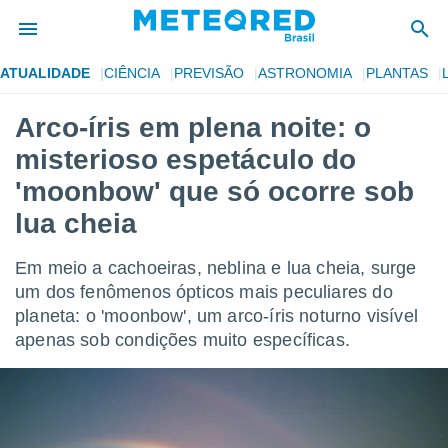
ATUALIDADE
CIÊNCIA
PREVISÃO
ASTRONOMIA
PLANTAS
de
Arco-íris em plena noite: o
 da
misterioso espetáculo do
tempo.com)
do por
'moonbow' que só ocorre sob
is para
lua cheia
e as
 fornecidas
 qualidade.
Em meio a cachoeiras, neblina e lua cheia, surge
r a este
um dos fenômenos ópticos mais peculiares do
s das
opções:
planeta: o 'moonbow', um arco-íris noturno visível
apenas sob condições muito específicas.
ookies e
 forma
e digital
da,