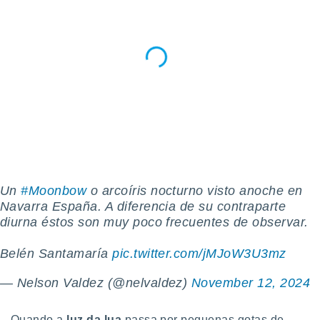
ite através
atura,
 botão
nto, nós e
arceiros
cookies,
ores únicos
ias
s para
 aceder e
dados
Un
#Moonbow
o arcoíris nocturno visto anoche en
ais como a
Navarra España. A diferencia de su contraparte
 este sitio
diurna éstos son muy poco frecuentes de observar.
eços IP e
ores de
possível
Belén Santamaría
pic.twitter.com/jMJoW3U3mz
es possam
— Nelson Valdez (@nelvaldez)
November 12, 2024
os seus
oais com
nteresse
Quando a
luz da lua
passa por pequenas gotas de