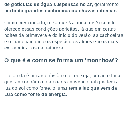
tar a
de gotículas de água suspensas no ar
, geralmente
de cookies,
perto de grandes cachoeiras ou chuvas intensas
.
uar a
osso site
Como mencionado, o Parque Nacional de Yosemite
 Neste
mamo-lo de
oferece essas condições perfeitas, já que em certas
noites da primavera e do início do verão, as cachoeiras
s os
e o luar criam um dos espetáculos atmosféricos mais
cessários
extraordinários da natureza.
rar a
no website,
O que é e como se forma um 'moonbow'?
ilizaremos
a analisar o
nto ou
Ele ainda é um arco-íris à noite, ou seja, um arco lunar
ntar
que, ao contrário do arco-íris convencional que tem a
 ou
luz do sol como fonte, o lunar
tem a luz que vem da
dos,
Lua como fonte de energia
.
ssa
ublicidade
ada. Pode
nstalação de
ceder ao