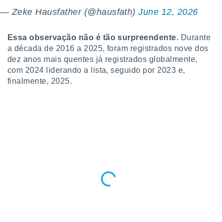
ite através
— Zeke Hausfather (@hausfath)
June 12, 2026
atura,
 botão
Essa observação não é tão surpreendente.
Durante
a década de 2016 a 2025, foram registrados nove dos
dez anos mais quentes já registrados globalmente,
nto, nós e
arceiros
com 2024 liderando a lista, seguido por 2023 e,
cookies,
finalmente, 2025.
ores únicos
ias
s para
 aceder e
dados
ais como a
 este sitio
eços IP e
ores de
possível
es possam
os seus
oais com
nteresse