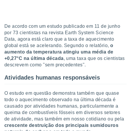
o qual se
ara tal,
 o seu
to ou opor-
De acordo com um estudo publicado em 11 de junho
essamento
m qualquer
por 73 cientistas na revista Earth System Science
ando em “
Data, agora está claro que a taxa de aquecimento
 ou na
global está se acelerando. Segundo o relatório,
o
aumento da temperatura atingiu uma média de
 Cookies
+0,27°C na última década
, uma taxa que os cientistas
te.
descrevem como "sem precedentes".
 nossos
Atividades humanas responsáveis
s o
O estudo em questão demonstra também que quase
o de
todo o aquecimento observado na última década é
causado por atividades humanas, particularmente a
e/ou aceder
queima de combustíveis fósseis em diversos setores
ões num
utilizar
de atividade, mas também em nosso cotidiano ou pela
ados para
crescente destruição dos principais sumidouros
publicidade,