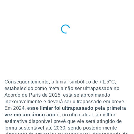
conteúdos.
ção
ão através
de
,
 e
dos,
publicidade
s, estudos
a e
mento de
Consequentemente, o limiar simbólico de +1,5°C,
estabelecido como meta a não ser ultrapassada no
ossos 1199
Acordo de Paris de 2015, está se aproximando
eiros
inexoravelmente e deverá ser ultrapassado em breve.
Em 2024,
esse limiar foi ultrapassado pela primeira
vez em um único ano
e, no ritmo atual, a melhor
estimativa disponível prevê que ele será atingido de
forma sustentável até 2030, sendo posteriormente