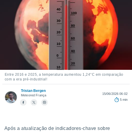
m
 recolhidas
cookies ou
, permite-
ar a nossa
ara
ACEITAR
 fornecer-
E
os de alta
CONTINUAR
sem
sto.
CONFIGURAÇÕES
o botão
ontinuar",
Entre 2016 e 2025, a temperatura aumentou 1,24°C em comparação
r ao
com a era pré-industrial!
itando a
de todos os
Tristan Bergen
15/06/2026 06:02
óprios ou
Meteored França
5 min
parceiros,
rmitem
lisar o
nto no
em como
Após a atualização de indicadores-chave sobre
 um perfil