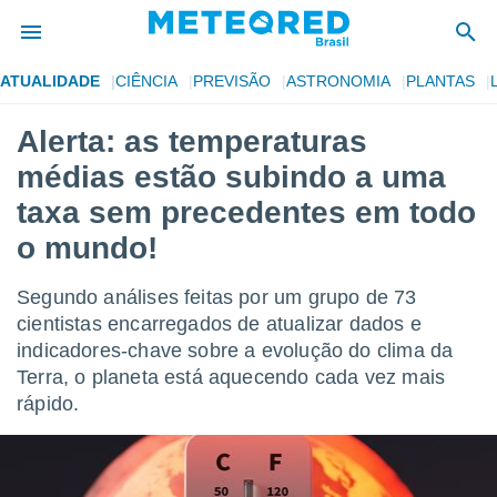
ATUALIDADE
CIÊNCIA
PREVISÃO
ASTRONOMIA
PLANTAS
de
Alerta: as temperaturas
 da
médias estão subindo a uma
tempo.com)
do por
taxa sem precedentes em todo
is para
o mundo!
e as
 fornecidas
 qualidade.
Segundo análises feitas por um grupo de 73
r a este
cientistas encarregados de atualizar dados e
s das
opções:
indicadores-chave sobre a evolução do clima da
Terra, o planeta está aquecendo cada vez mais
ookies e
rápido.
 forma
e digital
da,