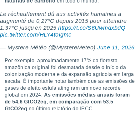
naturais de carbono
em todo o mundo.
 para
Le réchauffement dû aux activités humaines a
a, utilizar
augmenté de 0,27°C depuis 2015 pour atteindre
selecionar
1,37°C jusqu'en 2025
https://t.co/S6UwmdxbdQ
a, criar
pic.twitter.com/HLY4toIgmc
personalizar
tilizar
— Mystere Météo (@MystereMeteo)
June 11, 2026
selecionar
Por exemplo, aproximadamente 17% da floresta
dos, medir
amazônica original foi desmatada desde o início da
nho da
colonização moderna e da expansão agrícola em larga
, medir o
escala. É importante notar também que as emissões de
o dos
gases de efeito estufa atingiram um novo recorde
r os
global em 2024.
As emissões médias anuais foram
ravés de
de 54,6 GtCO2eq, em comparação com 53,5
s ou
GtCO2eq
no último relatório do IPCC.
s de dados
es fontes,
 e melhorar
ilizar dados
ara