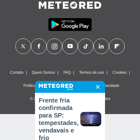
Contato
Quem Somos
FAQ
Termos de uso
Cookies
Política de privacidade
Configurações de privacidade
© 2026 Meteored. Todos os direitos reservados
Frente fria
confirmada
para SP:
tempestades,
vendavais e
frio