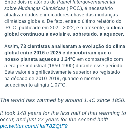
tar a
Entre dois relatórios do
Painel Intergovernamental
de cookies,
sobre Mudanças Climáticas
(IPCC), é necessário
uar a
atualizar dados e indicadores-chave das mudanças
osso site
climáticas globais. De fato, entre o último relatório do
 Neste
IPCC, publicado em 2021-2022, e o presente,
o clima
mamo-lo de
global continuou a evoluir e, sobretudo, a aquecer
.
s os
cessários
Assim,
73 cientistas analisaram a evolução do clima
rar a
global entre 2016 e 2025 e descobriram que o
no website,
nosso planeta aqueceu 1,24°C
em comparação com
ilizaremos
a era pré-industrial (1850-1900) durante esse período.
a analisar o
Este valor é significativamente superior ao registado
nto ou
na década de 2010-2019, quando o mesmo
ntar
aquecimento atingiu 1,07°C.
 ou
dos,
The world has warmed by around 1.4C since 1850.
ssa
ublicidade
It took 148 years for the first half of that warming to
ada. Pode
occur, and just 27 years for the second half!
nstalação de
pic.twitter.com/HatT8ZQtF9
ceder ao