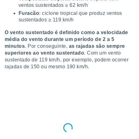
ite através
ventos sustentados ≥ 62 km/h
atura,
Furacão
: ciclone tropical que produz ventos
 botão
sustentados ≥ 119 km/h
O vento sustentado é definido como a velocidade
nto, nós e
média do vento durante um período de 2 a 5
arceiros
minutos
. Por conseguinte,
as rajadas são sempre
cookies,
superiores ao vento sustentado
. Com um vento
ores únicos
sustentado de 119 km/h, por exemplo, podem ocorrer
ias
rajadas de 150 ou mesmo 190 km/h.
s para
 aceder e
dados
ais como a
 este sitio
eços IP e
ores de
possível
es possam
os seus
oais com
nteresse