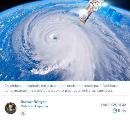
m
 recolhidas
cookies ou
, permite-
ar a nossa
ara
ACEITAR
 fornecer-
E
os de alta
CONTINUAR
sem
sto.
CONFIGURAÇÕES
o botão
ontinuar",
r ao
itando a
Os ciclones tropicais mais intensos recebem nomes para facilitar a
de todos os
comunicação meteorológica com o público e entre as agências.
óprios ou
parceiros,
Duncan Wingen
rmitem
18/02/2025 20:30
Meteored Espanha
lisar o
5 min
nto no
em como
 um perfil