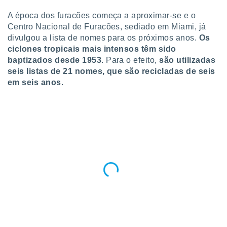
para lhe
licidade e
A época dos furacões começa a aproximar-se e o
Centro Nacional de Furacões, sediado em Miami, já
ados com
divulgou a lista de nomes para os próximos anos.
Os
esmo. Pode
ciclones tropicais mais intensos têm sido
ais
baptizados desde 1953
. Para o efeito,
são utilizadas
s na nossa
 Cookies
seis listas de 21 nomes, que são recicladas de seis
e
u
em seis anos
.
nto a
omento,
 botão
de cookies
na parte
nossa
.
IVAMENTE,
as
tes a