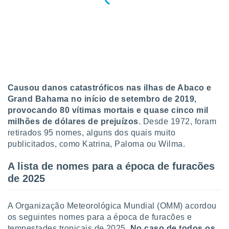
conteúdos.
ção
ão através
de
,
 e
Causou danos catastróficos nas ilhas de Abaco e
dos,
Grand Bahama no início de setembro de 2019,
publicidade
provocando 80 vítimas mortais e quase cinco mil
s, estudos
milhões de dólares de prejuízos
. Desde 1972, foram
a e
retirados 95 nomes, alguns dos quais muito
mento de
publicitados, como Katrina, Paloma ou Wilma.
ossos 1199
A lista de nomes para a época de furacões
eiros
de 2025
A Organização Meteorológica Mundial (OMM) acordou
os seguintes nomes para a época de furacões e
tempestades tropicais de 2025.
No caso de todos os