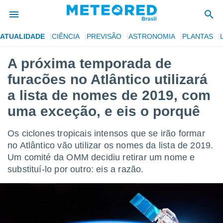
ATUALIDADE
CIÊNCIA
PREVISÃO
ASTRONOMIA
PLANTAS
de
A próxima temporada de
 da
furacões no Atlântico utilizará
tempo.com)
do por
a lista de nomes de 2019, com
is para
uma exceção, e eis o porquê
e as
 fornecidas
 qualidade.
Os ciclones tropicais intensos que se irão formar
r a este
no Atlântico vão utilizar os nomes da lista de 2019.
s das
opções:
Um comité da OMM decidiu retirar um nome e
substituí-lo por outro: eis a razão.
ookies e
 forma
e digital
da,