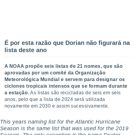
o qual se
ara tal,
 o seu
to ou opor-
essamento
m qualquer
ando em “
É por esta razão que Dorian não figurará na
 ou na
lista deste ano
 Cookies
te.
A NOAA propõe seis listas de 21 nomes, que são
aprovadas por um comité da Organização
 nossos
Meteorológica Mundial e servem para designar os
s o
ciclones tropicais intensos que se formam durante
a estação
. As listas são recicladas de seis em seis
o de
anos, pelo que a lista de 2024 será utilizada
novamente em 2030 e assim sucessivamente.
e/ou aceder
ões num
This years naming list for the Atlantic Hurricane
utilizar
ados para
Season is the same list that was used for the 2019
publicidade,