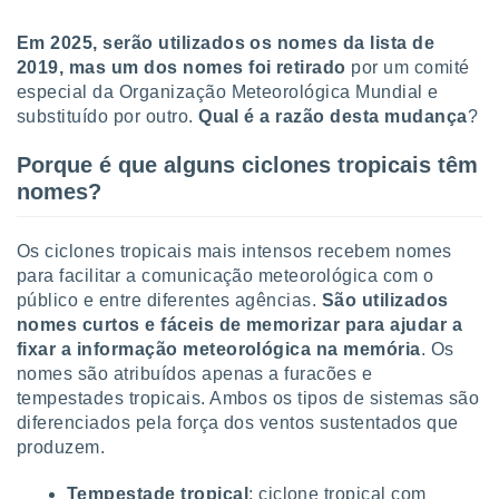
tar a
de cookies,
Em 2025, serão utilizados os nomes da lista de
uar a
2019, mas um dos nomes foi retirado
por um comité
osso site
 Neste
especial da Organização Meteorológica Mundial e
mamo-lo de
substituído por outro.
Qual é a razão desta mudança
?
s os
Porque é que alguns ciclones tropicais têm
cessários
nomes?
rar a
no website,
ilizaremos
Os ciclones tropicais mais intensos recebem nomes
a analisar o
para facilitar a comunicação meteorológica com o
nto ou
público e entre diferentes agências.
São utilizados
ntar
 ou
nomes curtos e fáceis de memorizar para ajudar a
fixar a informação meteorológica na memória
. Os
dos,
nomes são atribuídos apenas a furacões e
ssa
tempestades tropicais. Ambos os tipos de sistemas são
ublicidade
diferenciados pela força dos ventos sustentados que
produzem.
ada. Pode
nstalação de
ceder ao
Tempestade tropical
: ciclone tropical com