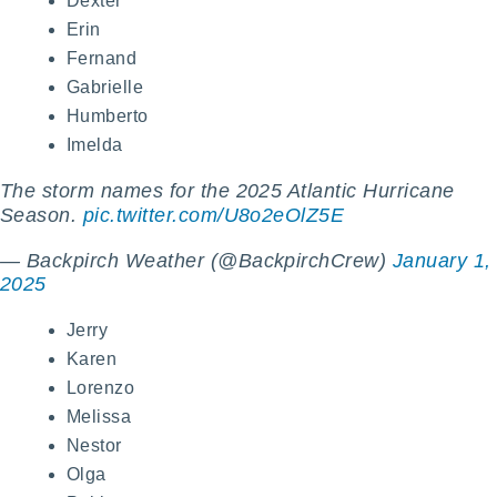
Dexter
Erin
Fernand
Gabrielle
Humberto
Imelda
The storm names for the 2025 Atlantic Hurricane
Season.
pic.twitter.com/U8o2eOlZ5E
— Backpirch Weather (@BackpirchCrew)
January 1,
2025
Jerry
Karen
Lorenzo
Melissa
Nestor
Olga