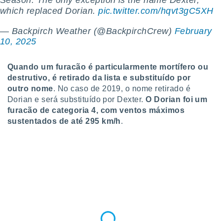
Season. The only exception is the name Dexter,
 para
which replaced Dorian.
pic.twitter.com/hqvt3gC5XH
a, utilizar
— Backpirch Weather (@BackpirchCrew)
February
selecionar
10, 2025
a, criar
personalizar
Quando um furacão é particularmente mortífero ou
tilizar
destrutivo, é retirado da lista e substituído por
selecionar
outro nome
. No caso de 2019, o nome retirado é
Dorian e será substituído por Dexter.
O Dorian foi um
dos, medir
nho da
furacão de categoria 4, com ventos máximos
, medir o
sustentados de até 295 km/h
.
o dos
r os
ravés de
s ou
s de dados
es fontes,
 e melhorar
ilizar dados
ara