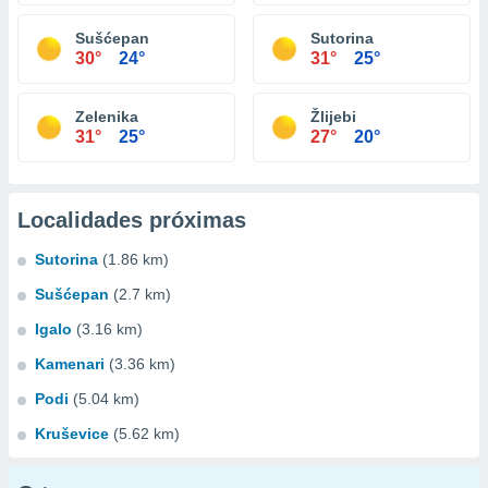
Sušćepan
Sutorina
30°
24°
31°
25°
Zelenika
Žlijebi
31°
25°
27°
20°
Localidades próximas
Sutorina
(1.86 km)
Sušćepan
(2.7 km)
Igalo
(3.16 km)
Kamenari
(3.36 km)
Podi
(5.04 km)
Kruševice
(5.62 km)