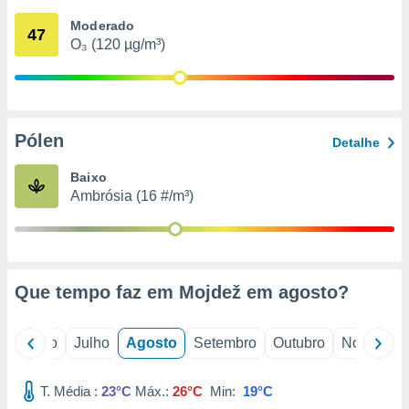
conteúdos.
Moderado
47
O₃ (120 µg/m³)
ção
ão através
de
,
 e
Pólen
Detalhe
dos,
Baixo
publicidade
Ambrósia (16 #/m³)
s, estudos
a e
mento de
ossos 1199
Que tempo faz em Mojdež em
agosto
?
eiros
o
Junho
Julho
Agosto
Setembro
Outubro
Novembro
T. Média :
23°C
Máx.:
26°C
Min:
19°C