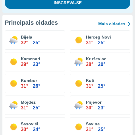
Principais cidades
Mais cidades
Bijela
Herceg Novi
32°
25°
31°
25°
Kamenari
Kruševice
29°
23°
28°
20°
Kumbor
Kuti
31°
26°
31°
25°
Mojdež
Prijevor
31°
25°
30°
23°
Sasovići
Savina
30°
24°
31°
25°