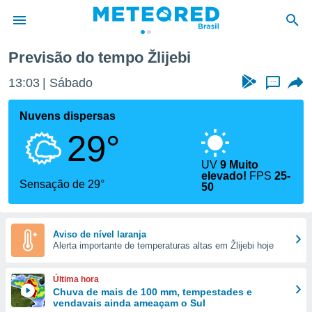
Previsão do tempo Žlijebi
de
13:03
Sábado
...
 da
tempo.com)
Nuvens dispersas
do por
29°
is para
e as
 fornecidas
UV
9 Muito
elevado!
FPS
25-
 qualidade.
Sensação de 29°
50
r a este
s das
opções:
Aviso de nível laranja
ookies e
Alerta importante de temperaturas altas em Žlijebi hoje
 forma
Última hora
e digital
Chuva de mais de 100 mm, tempestades e
da,
vendavais ainda ameaçam o Sul