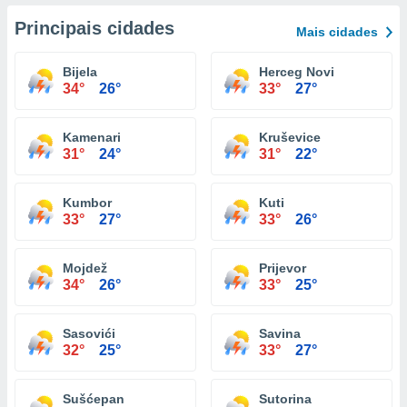
Principais cidades
Mais cidades
Bijela
Herceg Novi
34°
26°
33°
27°
Kamenari
Kruševice
31°
24°
31°
22°
Kumbor
Kuti
33°
27°
33°
26°
Mojdež
Prijevor
34°
26°
33°
25°
Sasovići
Savina
32°
25°
33°
27°
Sušćepan
Sutorina