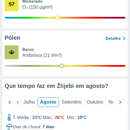
conteúdos.
Moderado
57
O₃ (150 µg/m³)
ção
ão através
de
Pólen
,
Detalhe
 e
Baixo
dos,
Ambrósia (21 #/m³)
publicidade
s, estudos
a e
mento de
Que tempo faz em Žlijebi em
agosto
?
ossos 1199
eiros
o
Junho
Julho
Agosto
Setembro
Outubro
Novembro
T. Média :
23°C
Máx.:
26°C
Min:
19°C
Dias de chuva:
7
dias