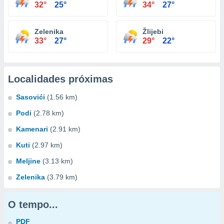
32°
25°
34°
27°
Zelenika
Žlijebi
33°
27°
29°
22°
Localidades próximas
Sasovići
(1.56 km)
Podi
(2.78 km)
Kamenari
(2.91 km)
Kuti
(2.97 km)
Meljine
(3.13 km)
Zelenika
(3.79 km)
O tempo...
PDF