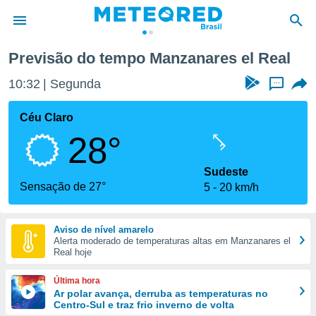
l
Previsão do tempo Manzanares el Real
de
10:32
Segunda
...
 da
tempo.com)
Céu Claro
do por
28°
is para
e as
 fornecidas
Sudeste
 qualidade.
Sensação de 27°
5
20 km/h
r a este
s das
opções:
Aviso de nível amarelo
Alerta moderado de temperaturas altas em Manzanares el
ookies e
Real hoje
 forma
Última hora
e digital
Ar polar avança, derruba as temperaturas no
Centro-Sul e traz frio inverno de volta
da,