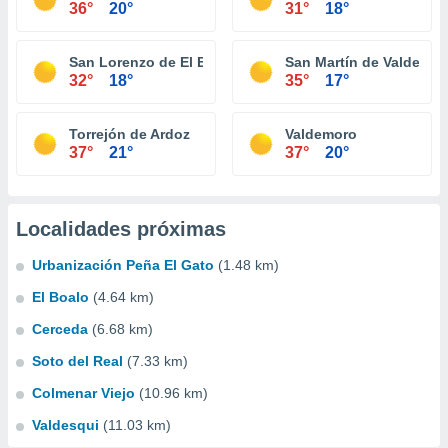
36°
20°
31°
18°
San Lorenzo de El Escorial
San Martín de Valdeigle
32°
18°
35°
17°
Torrejón de Ardoz
Valdemoro
37°
21°
37°
20°
Localidades próximas
Urbanización Peña El Gato
(1.48 km)
El Boalo
(4.64 km)
Cerceda
(6.68 km)
Soto del Real
(7.33 km)
Colmenar Viejo
(10.96 km)
Valdesqui
(11.03 km)