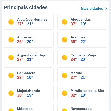
Principais cidades
Mais cidades
Alcalá de Henares
Alcobendas
37°
21°
37°
19°
Alcorcón
Aranjuez
36°
20°
39°
22°
Arganda del Rey
Colmenar Viejo
37°
21°
34°
20°
La Cabrera
Madrid
33°
16°
37°
21°
Majadahonda
Miraflores de la Sierra
36°
19°
32°
18°
Móstoles
Navacerrada