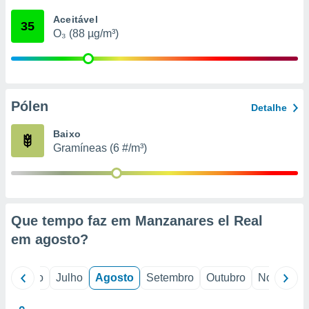
conteúdos.
Aceitável
35
O₃ (88 µg/m³)
ção
ão através
de
,
 e
Pólen
Detalhe
dos,
Baixo
publicidade
Gramíneas (6 #/m³)
s, estudos
a e
mento de
ossos 1199
Que tempo faz em Manzanares el Real
eiros
em
agosto
?
o
Junho
Julho
Agosto
Setembro
Outubro
Novembro