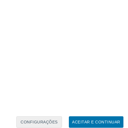
Caléndario Lunar
Seg
Ter
Qua
Qui
Sex
Sáb
Domo
8
9
10
11
12
13
14
15
16
17
18
19
20
21
CONFIGURAÇÕES
ACEITAR E CONTINUAR