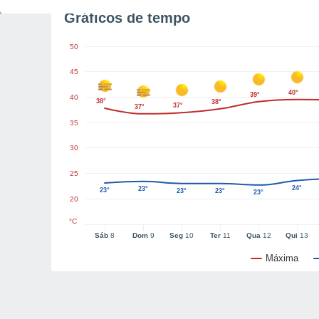
Gráficos de tempo
50
45
40°
39°
40
38°
38°
37°
37°
35
30
25
24°
23°
23°
23°
23°
23°
20
°C
Sáb
8
Dom
9
Seg
10
Ter
11
Qua
12
Qui
13
Máxima