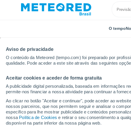
O tempo
No
Aviso de privacidade
O conteúdo da Meteored (tempo.com) foi preparado por profissio
qualidade. Pode aceder a este site através das seguintes opçõe
Aceitar cookies e aceder de forma gratuita
Início
Espanha
Comunidade de Madrid
Madrid
A publicidade digital personalizada, baseada em informações r
permite-nos financiar a nossa atividade para continuar a fornec
Previsão do tempo Mad
Ao clicar no botão "Aceitar e continuar", pode aceder ao websit
nossos parceiros, que nos permitem seguir e analisar o compo
10:42
Sábado
específico para lhe mostrar publicidade e conteúdos persona
nossa
Política de Cookies
e retirar o seu consentimento a qua
disponível na parte inferior da nossa página web.
Céu Claro