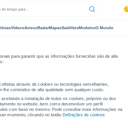
tícias
Vídeos
Avisos
Radar
Mapas
Satélites
Modelos
O Mundo
nais para garantir que as informações fornecidas são de alta
s:
ecolhidas através de cookies ou tecnologias semelhantes,
er-lhe conteúdos de alta qualidade sem qualquer custo.
rid
e aceitando a instalação de todos os cookies, próprios ou dos
rtamento no website, bem como desenvolver um perfil
...
lizados com base no mesmo. Pode consultar mais informações na
lquer momento, clicando no botão
Definições de cookies
Por horas
Intervalos nublados nas
próximas horas