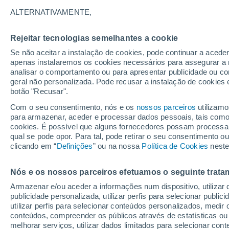
31°
ALTERNATIVAMENTE,
Rejeitar tecnologias semelhantes a cookie
Nordeste
Se não aceitar a instalação de cookies, pode continuar a aced
Sensação de 29°
6
-
22 km/
apenas instalaremos os cookies necessários para assegurar a 
analisar o comportamento ou para apresentar publicidade ou co
geral não personalizada. Pode recusar a instalação de cookies 
botão "Recusar".
Última hora
Chuva de mais de 100 mm, tempestades e
Com o seu consentimento, nós e os
nossos parceiros
utilizamo
vendavais ainda ameaçam o Sul
para armazenar, aceder e processar dados pessoais, tais como a
cookies. É possível que alguns fornecedores possam processa
O Tempo 1 - 7 Dias
Atualidade
Mapas de nuvens
qual se pode opor. Para tal, pode retirar o seu consentimento 
clicando em “
Definições
” ou na nossa
Política de Cookies
neste
Nós e os nossos parceiros efetuamos o seguinte trata
Amanhã
Segunda
Hoje
Armazenar e/ou aceder a informações num dispositivo, utilizar da
9 Ago.
10 Ago.
8 Ago.
publicidade personalizada, utilizar perfis para selecionar public
utilizar perfis para selecionar conteúdos personalizados, med
conteúdos, compreender os públicos através de estatísticas ou
melhorar serviços, utilizar dados limitados para selecionar cont