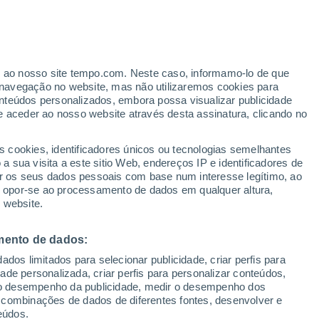
Aviso de nível amarelo
Alerta moderado de temperaturas
altas em Madrid hoje
er ao nosso site tempo.com. Neste caso, informamo-lo de que
h
navegação no website, mas não utilizaremos cookies para
nteúdos personalizados, embora possa visualizar publicidade
e aceder ao nosso website através desta assinatura, clicando no
s cookies, identificadores únicos ou tecnologias semelhantes
 sua visita a este sitio Web, endereços IP e identificadores de
r os seus dados pessoais com base num interesse legítimo, ao
Radar de Chuva
Satélites
Modelos
ou opor-se ao processamento de dados em qualquer altura,
 website.
mento de dados:
Terça
Quarta
Quinta
Sexta
dos limitados para selecionar publicidade, criar perfis para
11 Ago.
12 Ago.
13 Ago.
14 Ago.
idade personalizada, criar perfis para personalizar conteúdos,
ir o desempenho da publicidade, medir o desempenho dos
 combinações de dados de diferentes fontes, desenvolver e
eúdos.