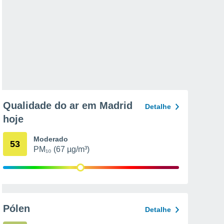
Qualidade do ar em Madrid
Detalhe
hoje
Moderado
53
PM₁₀ (67 µg/m³)
Pólen
Detalhe