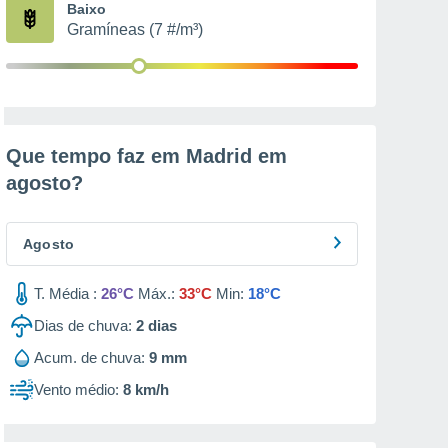
Baixo
Gramíneas (7 #/m³)
Que tempo faz em Madrid em
agosto
?
Agosto
T. Média :
26°C
Máx.:
33°C
Min:
18°C
Dias de chuva:
2
dias
Acum. de chuva:
9 mm
Vento médio:
8 km/h