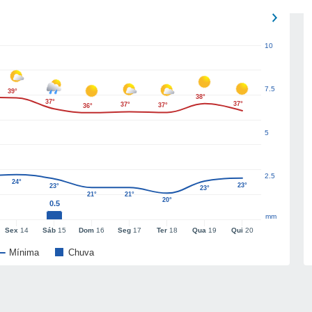
10
7.5
39°
38°
37°
37°
37°
37°
36°
5
2.5
24°
23°
23°
23°
21°
21°
20°
0.5
mm
Sex
14
Sáb
15
Dom
16
Seg
17
Ter
18
Qua
19
Qui
20
Mínima
Chuva