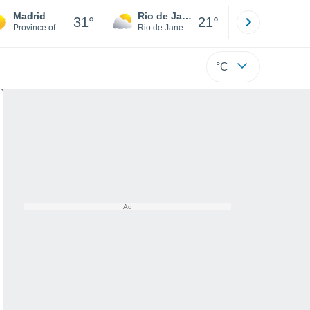
Madrid
Rio de Janeiro
São Paulo
31°
21°
Province of Madrid
Rio de Janeiro
São Paulo
°C